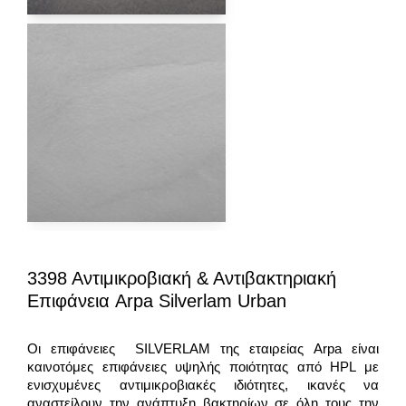
3398 Αντιμικροβιακή & Αντιβακτηριακή
Επιφάνεια Arpa Silverlam Urban
Οι επιφάνειες SILVERLAM της εταιρείας Arpa είναι
καινοτόμες επιφάνειες υψηλής ποιότητας από HPL με
ενισχυμένες αντιμικροβιακές ιδιότητες, ικανές να
αναστείλουν την ανάπτυξη βακτηρίων σε όλη τους την