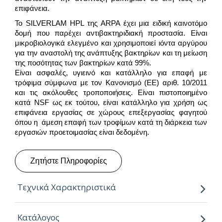
επιφάνεια.
Το SILVERLAM HPL της ARPA έχει μια ειδική καινοτόμο
δομή που παρέχει αντιβακτηριδιακή προστασία. Είναι
μικροβιολογικά ελεγμένο και χρησιμοποιεί ιόντα αργύρου
για την αναστολή της ανάπτυξης βακτηρίων και τη μείωση
της ποσότητας των βακτηρίων κατά 99%.
Είναι ασφαλές, υγιεινό και κατάλληλο για επαφή με
τρόφιμα σύμφωνα με τον Κανονισμό (ΕΕ) αριθ. 10/2011
και τις ακόλουθες τροποποιήσεις. Είναι πιστοποιημένο
κατά NSF ως εκ τούτου, είναι κατάλληλο για χρήση ως
επιφάνεια εργασίας σε χώρους επεξεργασίας φαγητού
όπου η άμεση επαφή των τροφίμων κατά τη διάρκεια των
εργασιών προετοιμασίας είναι δεδομένη.
Ζητήστε Πληροφορίες
Τεχνικά Χαρακτηριστικά
“Για την παραγωγή τους, η Arpa χρησιμοποιεί την
Κατάλογος