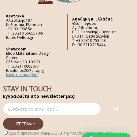
Κεντρικό
Aποθήκη Β. Ελλάδας
Αλιευτικής 197
Θέση Γέφυρα
Καλιμπάκι, Ελευσίνα
Αγ. Αθανάσιος
192 00, Ελλάδα
ΠΕΟ Θεσ/νίκης – Βέροιας
Τ: +30 210 5565570-9
570 11, Θεσσαλονίκη
E: info@eltop.gr
Τ: +30 2310 753453
F: +30 2310 715444
Showroom
Eltop Material and Design
Center
Σόλωνος 20, 106 73
Τ: +30 2110083077
E: solonos20@eltop.gr
Κλείστε ραντεβού
STAY IN TOUCH
Εγγραφείτε στο newsletter μας!
Έχω διαβάσει και συμφωνώ με την πολιτική απορρήτου της