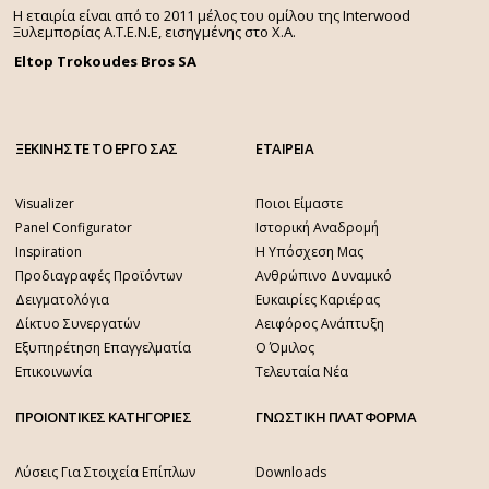
Η εταιρία είναι από το 2011 μέλος του ομίλου της Interwood
Ξυλεμπορίας Α.Τ.Ε.Ν.Ε, εισηγμένης στο Χ.A.
Eltop Trokoudes Bros SA
ΞΕΚΙΝΗΣΤΕ ΤΟ ΕΡΓΟ ΣΑΣ
ΕΤΑΙΡΕΙΑ
Visualizer
Ποιοι Είμαστε
Panel Configurator
Ιστορική Αναδρομή
Inspiration
Η Υπόσχεση Μας
Προδιαγραφές Προϊόντων
Ανθρώπινο Δυναμικό
Δειγματολόγια
Ευκαιρίες Καριέρας
Δίκτυο Συνεργατών
Αειφόρος Ανάπτυξη
Εξυπηρέτηση Επαγγελματία
Ο Όμιλος
Επικοινωνία
Τελευταία Νέα
ΠΡΟΙΟΝΤΙΚΕΣ ΚΑΤΗΓΟΡΙΕΣ
ΓΝΩΣΤΙΚΗ ΠΛΑΤΦΟΡΜΑ
Λύσεις Για Στοιχεία Επίπλων
Downloads