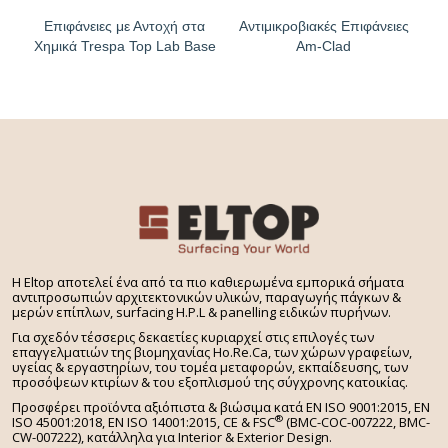
Επιφάνειες με Αντοχή στα
Αντιμικροβιακές Επιφάνειες
Χημικά Trespa Top Lab Base
Am-Clad
H Eltop αποτελεί ένα από τα πιο καθιερωμένα εμπορικά σήματα
αντιπροσωπιών αρχιτεκτονικών υλικών, παραγωγής πάγκων &
μερών επίπλων, surfacing H.P.L & panelling ειδικών πυρήνων.
Για σχεδόν τέσσερις δεκαετίες κυριαρχεί στις επιλογές των
επαγγελματιών της βιομηχανίας Ho.Re.Ca, των χώρων γραφείων,
υγείας & εργαστηρίων, του τομέα μεταφορών, εκπαίδευσης, των
προσόψεων κτιρίων & του εξοπλισμού της σύγχρονης κατοικίας.
Προσφέρει προϊόντα αξιόπιστα & βιώσιμα κατά EN ISO 9001:2015, EN
®
ISO 45001:2018, EN ISO 14001:2015,
CE & FSC
(BMC-COC-007222, BMC-
CW-007222), κατάλληλα για Interior & Exterior Design.