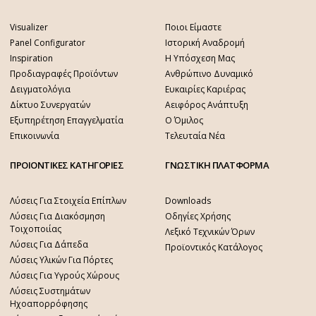
Visualizer
Ποιοι Είμαστε
Panel Configurator
Ιστορική Αναδρομή
Inspiration
Η Υπόσχεση Μας
Προδιαγραφές Προϊόντων
Ανθρώπινο Δυναμικό
Δειγματολόγια
Ευκαιρίες Καριέρας
Δίκτυο Συνεργατών
Αειφόρος Ανάπτυξη
Εξυπηρέτηση Επαγγελματία
Ο Όμιλος
Επικοινωνία
Τελευταία Νέα
ΠΡΟΙΟΝΤΙΚΕΣ ΚΑΤΗΓΟΡΙΕΣ
ΓΝΩΣΤΙΚΗ ΠΛΑΤΦΟΡΜΑ
Λύσεις Για Στοιχεία Επίπλων
Downloads
Λύσεις Για Διακόσμηση
Οδηγίες Χρήσης
Τοιχοποιίας
Λεξικό Τεχνικών Όρων
Λύσεις Για Δάπεδα
Προϊοντικός Κατάλογος
Λύσεις Υλικών Για Πόρτες
Λύσεις Για Υγρούς Χώρους
Λύσεις Συστημάτων
Ηχοαπορρόφησης