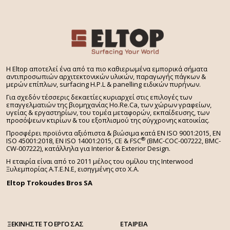
H Eltop αποτελεί ένα από τα πιο καθιερωμένα εμπορικά σήματα
αντιπροσωπιών αρχιτεκτονικών υλικών, παραγωγής πάγκων &
μερών επίπλων, surfacing H.P.L & panelling ειδικών πυρήνων.
Για σχεδόν τέσσερις δεκαετίες κυριαρχεί στις επιλογές των
επαγγελματιών της βιομηχανίας Ho.Re.Ca, των χώρων γραφείων,
υγείας & εργαστηρίων, του τομέα μεταφορών, εκπαίδευσης, των
προσόψεων κτιρίων & του εξοπλισμού της σύγχρονης κατοικίας.
Προσφέρει προϊόντα αξιόπιστα & βιώσιμα κατά EN ISO 9001:2015, EN
®
ISO 45001:2018, EN ISO 14001:2015,
CE & FSC
(BMC-COC-007222, BMC-
CW-007222), κατάλληλα για Interior & Exterior Design.
Η εταιρία είναι από το 2011 μέλος του ομίλου της Interwood
Ξυλεμπορίας Α.Τ.Ε.Ν.Ε, εισηγμένης στο Χ.A.
Eltop Trokoudes Bros SA
ΞΕΚΙΝΗΣΤΕ ΤΟ ΕΡΓΟ ΣΑΣ
ΕΤΑΙΡΕΙΑ