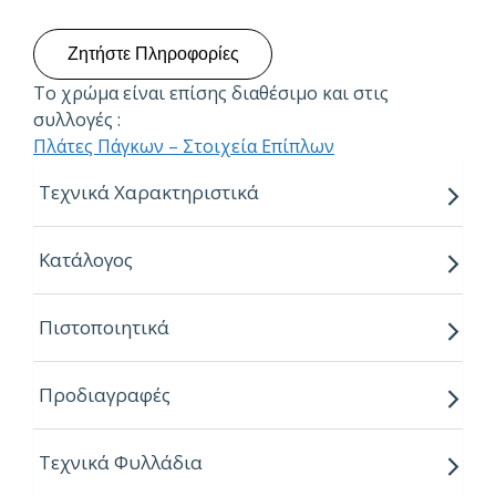
Ζητήστε Πληροφορίες
Το χρώμα είναι επίσης διαθέσιμο και στις
συλλογές :
Πλάτες Πάγκων – Στοιχεία Επίπλων
Τεχνικά Χαρακτηριστικά
Διατίθεται σε διάφορα πάχη:
Κατάλογος
4,0 mm
6,0 mm
Πιστοποιητικά
8,0 mm
10,0 mm
Προδιαγραφές
12,0 mm
Διαστάσεις φύλλων:
Τεχνικά Φυλλάδια
3050 x 1300