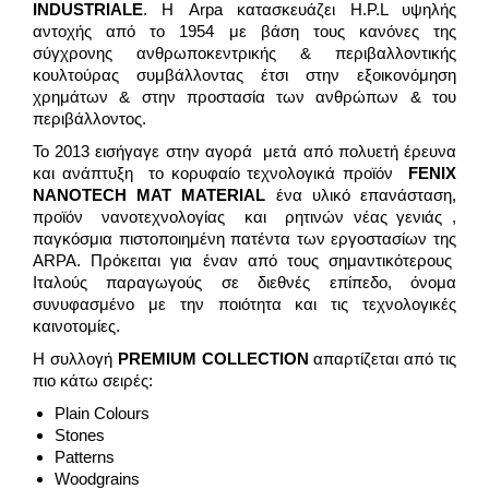
INDUSTRIALE
. Η Arpa κατασκευάζει H.P.L υψηλής
αντοχής από το 1954 με βάση τους κανόνες της
σύγχρονης ανθρωποκεντρικής & περιβαλλοντικής
κουλτούρας συμβάλλοντας έτσι στην εξοικονόμηση
χρημάτων & στην προστασία των ανθρώπων & του
περιβάλλοντος.
Το 2013 εισήγαγε στην αγορά μετά από πολυετή έρευνα
και ανάπτυξη το κορυφαίο τεχνολογικά προϊόν
FENIX
NANOTECH
MAT
MATERIAL
ένα υλικό επανάσταση,
προϊόν νανοτεχνολογίας και ρητινών νέας γενιάς ,
παγκόσμια πιστοποιημένη πατέντα των εργοστασίων της
ARPA. Πρόκειται για έναν από τους σημαντικότερους
Ιταλούς παραγωγούς σε διεθνές επίπεδο, όνομα
συνυφασμένο με την ποιότητα και τις τεχνολογικές
καινοτομίες.
Η συλλογή
PREMIUM
COLLECTION
απαρτίζεται από τις
πιο κάτω σειρές:
Plain Colours
Stones
Patterns
Woodgrains