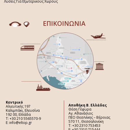
Λύσεις Για Εξωτερικούς Χώρους
ΕΠΙΚΟΙΝΩΝΙΑ
Κεντρικό
Aποθήκη Β. Ελλάδας
Αλιευτικής 197
Θέση Γέφυρα
Καλιμπάκι, Ελευσίνα
Αγ. Αθανάσιος
192 00, Ελλάδα
ΠΕΟ Θεσ/νίκης – Βέροιας
Τ: +30 210 5565570-9
570 11, Θεσσαλονίκη
E: info@eltop.gr
Τ: +30 2310 753453
F: +30 2310 715444