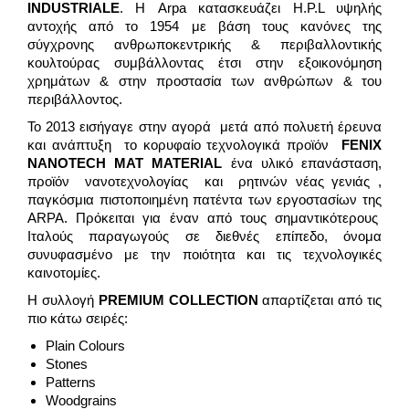
INDUSTRIALE
. Η Arpa κατασκευάζει H.P.L υψηλής
αντοχής από το 1954 με βάση τους κανόνες της
σύγχρονης ανθρωποκεντρικής & περιβαλλοντικής
κουλτούρας συμβάλλοντας έτσι στην εξοικονόμηση
χρημάτων & στην προστασία των ανθρώπων & του
περιβάλλοντος.
Το 2013 εισήγαγε στην αγορά μετά από πολυετή έρευνα
και ανάπτυξη το κορυφαίο τεχνολογικά προϊόν
FENIX
NANOTECH
MAT
MATERIAL
ένα υλικό επανάσταση,
προϊόν νανοτεχνολογίας και ρητινών νέας γενιάς ,
παγκόσμια πιστοποιημένη πατέντα των εργοστασίων της
ARPA. Πρόκειται για έναν από τους σημαντικότερους
Ιταλούς παραγωγούς σε διεθνές επίπεδο, όνομα
συνυφασμένο με την ποιότητα και τις τεχνολογικές
καινοτομίες.
Η συλλογή
PREMIUM
COLLECTION
απαρτίζεται από τις
πιο κάτω σειρές:
Plain Colours
Stones
Patterns
Woodgrains