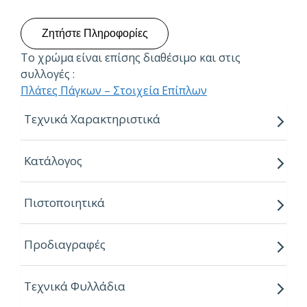
Ζητήστε Πληροφορίες
Το χρώμα είναι επίσης διαθέσιμο και στις
συλλογές :
Πλάτες Πάγκων – Στοιχεία Επίπλων
Τεχνικά Χαρακτηριστικά
Διατίθεται σε διάφορα πάχη:
Κατάλογος
4,0 mm
6,0 mm
Πιστοποιητικά
8,0 mm
10,0 mm
Προδιαγραφές
12,0 mm
Διαστάσεις φύλλων:
Τεχνικά Φυλλάδια
3050 x 1300