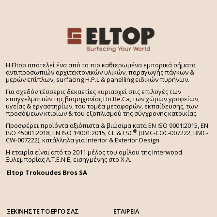
H Eltop αποτελεί ένα από τα πιο καθιερωμένα εμπορικά σήματα
αντιπροσωπιών αρχιτεκτονικών υλικών, παραγωγής πάγκων &
μερών επίπλων, surfacing H.P.L & panelling ειδικών πυρήνων.
Για σχεδόν τέσσερις δεκαετίες κυριαρχεί στις επιλογές των
επαγγελματιών της βιομηχανίας Ho.Re.Ca, των χώρων γραφείων,
υγείας & εργαστηρίων, του τομέα μεταφορών, εκπαίδευσης, των
προσόψεων κτιρίων & του εξοπλισμού της σύγχρονης κατοικίας.
Προσφέρει προϊόντα αξιόπιστα & βιώσιμα κατά EN ISO 9001:2015, EN
®
ISO 45001:2018, EN ISO 14001:2015,
CE & FSC
(BMC-COC-007222, BMC-
CW-007222), κατάλληλα για Interior & Exterior Design.
Η εταιρία είναι από το 2011 μέλος του ομίλου της Interwood
Ξυλεμπορίας Α.Τ.Ε.Ν.Ε, εισηγμένης στο Χ.A.
Eltop Trokoudes Bros SA
ΞΕΚΙΝΗΣΤΕ ΤΟ ΕΡΓΟ ΣΑΣ
ΕΤΑΙΡΕΙΑ