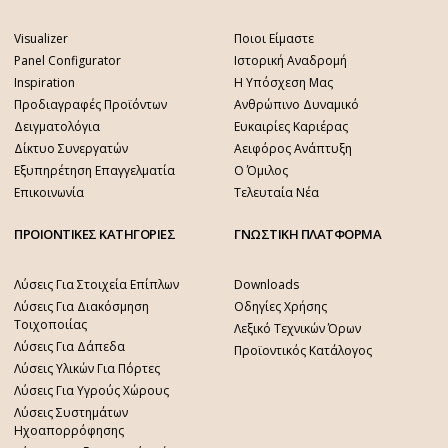
Visualizer
Ποιοι Είμαστε
Panel Configurator
Ιστορική Αναδρομή
Inspiration
Η Υπόσχεση Μας
Προδιαγραφές Προϊόντων
Ανθρώπινο Δυναμικό
Δειγματολόγια
Ευκαιρίες Καριέρας
Δίκτυο Συνεργατών
Αειφόρος Ανάπτυξη
Εξυπηρέτηση Επαγγελματία
Ο Όμιλος
Επικοινωνία
Τελευταία Νέα
ΠΡΟΙΟΝΤΙΚΕΣ ΚΑΤΗΓΟΡΙΕΣ
ΓΝΩΣΤΙΚΗ ΠΛΑΤΦΟΡΜΑ
Λύσεις Για Στοιχεία Επίπλων
Downloads
Λύσεις Για Διακόσμηση
Οδηγίες Χρήσης
Τοιχοποιίας
Λεξικό Τεχνικών Όρων
Λύσεις Για Δάπεδα
Προϊοντικός Κατάλογος
Λύσεις Υλικών Για Πόρτες
Λύσεις Για Υγρούς Χώρους
Λύσεις Συστημάτων
Ηχοαπορρόφησης