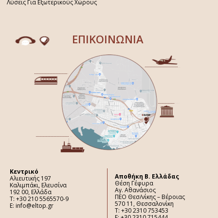
Λύσεις Για Εξωτερικούς Χώρους
ΕΠΙΚΟΙΝΩΝΙΑ
Κεντρικό
Aποθήκη Β. Ελλάδας
Αλιευτικής 197
Θέση Γέφυρα
Καλιμπάκι, Ελευσίνα
Αγ. Αθανάσιος
192 00, Ελλάδα
ΠΕΟ Θεσ/νίκης – Βέροιας
Τ: +30 210 5565570-9
570 11, Θεσσαλονίκη
E: info@eltop.gr
Τ: +30 2310 753453
F: +30 2310 715444