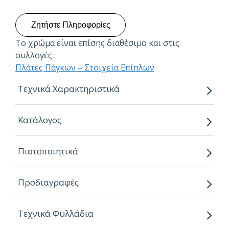
Ζητήστε Πληροφορίες
Το χρώμα είναι επίσης διαθέσιμο και στις
συλλογές :
Πλάτες Πάγκων – Στοιχεία Επίπλων
Τεχνικά Χαρακτηριστικά
Διατίθεται σε διάφορα πάχη:
Κατάλογος
4,0 mm
6,0 mm
Πιστοποιητικά
8,0 mm
10,0 mm
Προδιαγραφές
12,0 mm
Διαστάσεις φύλλων:
Τεχνικά Φυλλάδια
3050 x 1300