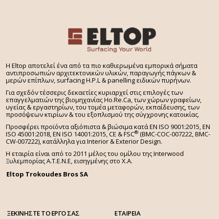
H Eltop αποτελεί ένα από τα πιο καθιερωμένα εμπορικά σήματα
αντιπροσωπιών αρχιτεκτονικών υλικών, παραγωγής πάγκων &
μερών επίπλων, surfacing H.P.L & panelling ειδικών πυρήνων.
Για σχεδόν τέσσερις δεκαετίες κυριαρχεί στις επιλογές των
επαγγελματιών της βιομηχανίας Ho.Re.Ca, των χώρων γραφείων,
υγείας & εργαστηρίων, του τομέα μεταφορών, εκπαίδευσης, των
προσόψεων κτιρίων & του εξοπλισμού της σύγχρονης κατοικίας.
Προσφέρει προϊόντα αξιόπιστα & βιώσιμα κατά EN ISO 9001:2015, EN
®
ISO 45001:2018, EN ISO 14001:2015,
CE & FSC
(BMC-COC-007222, BMC-
CW-007222), κατάλληλα για Interior & Exterior Design.
Η εταιρία είναι από το 2011 μέλος του ομίλου της Interwood
Ξυλεμπορίας Α.Τ.Ε.Ν.Ε, εισηγμένης στο Χ.A.
Eltop Trokoudes Bros SA
ΞΕΚΙΝΗΣΤΕ ΤΟ ΕΡΓΟ ΣΑΣ
ΕΤΑΙΡΕΙΑ