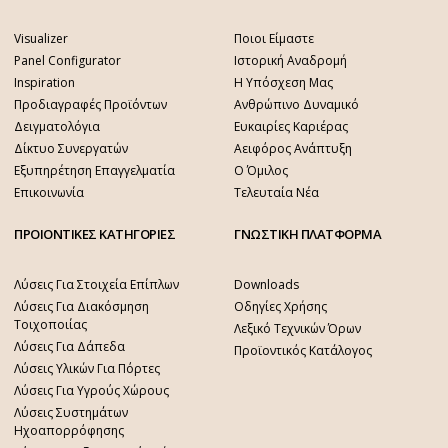
Visualizer
Ποιοι Είμαστε
Panel Configurator
Ιστορική Αναδρομή
Inspiration
Η Υπόσχεση Μας
Προδιαγραφές Προϊόντων
Ανθρώπινο Δυναμικό
Δειγματολόγια
Ευκαιρίες Καριέρας
Δίκτυο Συνεργατών
Αειφόρος Ανάπτυξη
Εξυπηρέτηση Επαγγελματία
Ο Όμιλος
Επικοινωνία
Τελευταία Νέα
ΠΡΟΙΟΝΤΙΚΕΣ ΚΑΤΗΓΟΡΙΕΣ
ΓΝΩΣΤΙΚΗ ΠΛΑΤΦΟΡΜΑ
Λύσεις Για Στοιχεία Επίπλων
Downloads
Λύσεις Για Διακόσμηση
Οδηγίες Χρήσης
Τοιχοποιίας
Λεξικό Τεχνικών Όρων
Λύσεις Για Δάπεδα
Προϊοντικός Κατάλογος
Λύσεις Υλικών Για Πόρτες
Λύσεις Για Υγρούς Χώρους
Λύσεις Συστημάτων
Ηχοαπορρόφησης