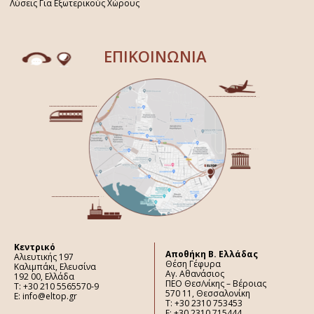
Λύσεις Για Εξωτερικούς Χώρους
ΕΠΙΚΟΙΝΩΝΙΑ
Κεντρικό
Aποθήκη Β. Ελλάδας
Αλιευτικής 197
Θέση Γέφυρα
Καλιμπάκι, Ελευσίνα
Αγ. Αθανάσιος
192 00, Ελλάδα
ΠΕΟ Θεσ/νίκης – Βέροιας
Τ: +30 210 5565570-9
570 11, Θεσσαλονίκη
E: info@eltop.gr
Τ: +30 2310 753453
F: +30 2310 715444