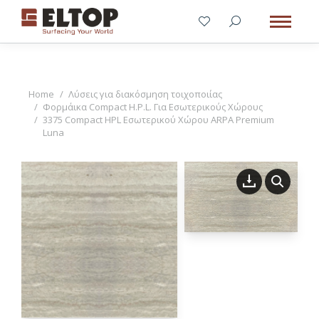
You are here:
Home
Λύσεις για διακόσμηση τοιχοποιίας
Φορμάικα Compact H.P.L. Για Εσωτερικούς Χώρους
3375 Compact HPL Εσωτερικού Χώρου ARPA Premium
Luna