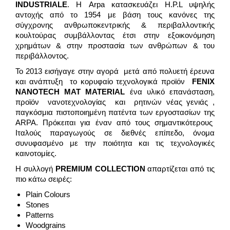
INDUSTRIALE
. Η Arpa κατασκευάζει H.P.L υψηλής
αντοχής από το 1954 με βάση τους κανόνες της
σύγχρονης ανθρωποκεντρικής & περιβαλλοντικής
κουλτούρας συμβάλλοντας έτσι στην εξοικονόμηση
χρημάτων & στην προστασία των ανθρώπων & του
περιβάλλοντος.
Το 2013 εισήγαγε στην αγορά μετά από πολυετή έρευνα
και ανάπτυξη το κορυφαίο τεχνολογικά προϊόν
FENIX
NANOTECH
MAT
MATERIAL
ένα υλικό επανάσταση,
προϊόν νανοτεχνολογίας και ρητινών νέας γενιάς ,
παγκόσμια πιστοποιημένη πατέντα των εργοστασίων της
ARPA. Πρόκειται για έναν από τους σημαντικότερους
Ιταλούς παραγωγούς σε διεθνές επίπεδο, όνομα
συνυφασμένο με την ποιότητα και τις τεχνολογικές
καινοτομίες.
Η συλλογή
PREMIUM
COLLECTION
απαρτίζεται από τις
πιο κάτω σειρές:
Plain Colours
Stones
Patterns
Woodgrains