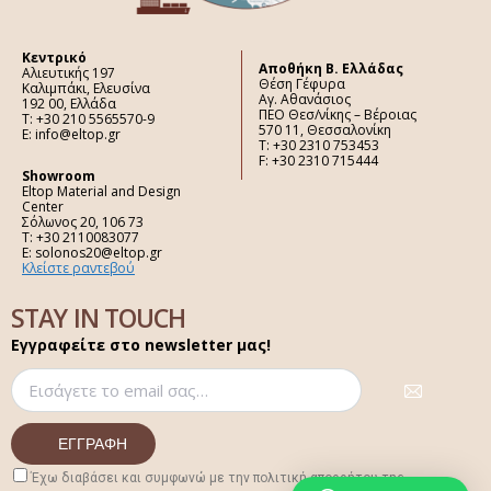
Κεντρικό
Aποθήκη Β. Ελλάδας
Αλιευτικής 197
Θέση Γέφυρα
Καλιμπάκι, Ελευσίνα
Αγ. Αθανάσιος
192 00, Ελλάδα
ΠΕΟ Θεσ/νίκης – Βέροιας
Τ: +30 210 5565570-9
570 11, Θεσσαλονίκη
E: info@eltop.gr
Τ: +30 2310 753453
F: +30 2310 715444
Showroom
Eltop Material and Design
Center
Σόλωνος 20, 106 73
Τ: +30 2110083077
E: solonos20@eltop.gr
Κλείστε ραντεβού
STAY IN TOUCH
Εγγραφείτε στο newsletter μας!
Έχω διαβάσει και συμφωνώ με την πολιτική απορρήτου της