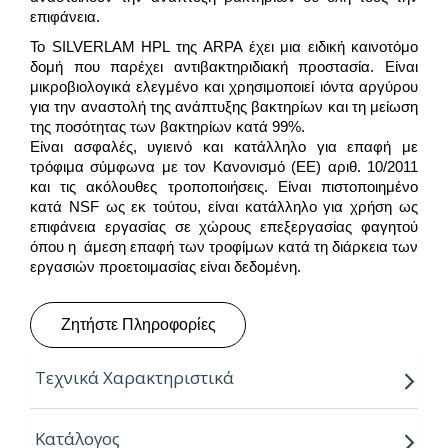
επιφάνεια.
Το SILVERLAM HPL της ARPA έχει μια ειδική καινοτόμο
δομή που παρέχει αντιβακτηριδιακή προστασία. Είναι
μικροβιολογικά ελεγμένο και χρησιμοποιεί ιόντα αργύρου
για την αναστολή της ανάπτυξης βακτηρίων και τη μείωση
της ποσότητας των βακτηρίων κατά 99%.
Είναι ασφαλές, υγιεινό και κατάλληλο για επαφή με
τρόφιμα σύμφωνα με τον Κανονισμό (ΕΕ) αριθ. 10/2011
και τις ακόλουθες τροποποιήσεις. Είναι πιστοποιημένο
κατά NSF ως εκ τούτου, είναι κατάλληλο για χρήση ως
επιφάνεια εργασίας σε χώρους επεξεργασίας φαγητού
όπου η άμεση επαφή των τροφίμων κατά τη διάρκεια των
εργασιών προετοιμασίας είναι δεδομένη.
Ζητήστε Πληροφορίες
Τεχνικά Χαρακτηριστικά
“Για την παραγωγή τους, η Arpa χρησιμοποιεί την
Κατάλογος