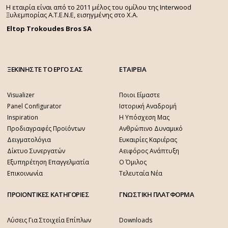
Η εταιρία είναι από το 2011 μέλος του ομίλου της Interwood
Ξυλεμπορίας Α.Τ.Ε.Ν.Ε, εισηγμένης στο Χ.A.
Eltop Trokoudes Bros SA
ΞΕΚΙΝΗΣΤΕ ΤΟ ΕΡΓΟ ΣΑΣ
ΕΤΑΙΡΕΙΑ
Visualizer
Ποιοι Είμαστε
Panel Configurator
Ιστορική Αναδρομή
Inspiration
Η Υπόσχεση Μας
Προδιαγραφές Προϊόντων
Ανθρώπινο Δυναμικό
Δειγματολόγια
Ευκαιρίες Καριέρας
Δίκτυο Συνεργατών
Αειφόρος Ανάπτυξη
Εξυπηρέτηση Επαγγελματία
Ο Όμιλος
Επικοινωνία
Τελευταία Νέα
ΠΡΟΙΟΝΤΙΚΕΣ ΚΑΤΗΓΟΡΙΕΣ
ΓΝΩΣΤΙΚΗ ΠΛΑΤΦΟΡΜΑ
Λύσεις Για Στοιχεία Επίπλων
Downloads