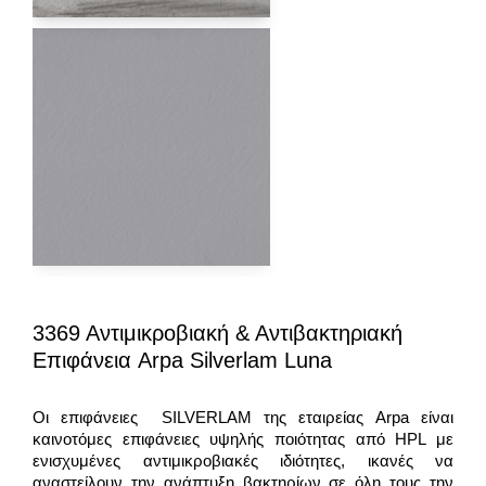
3369 Αντιμικροβιακή & Αντιβακτηριακή
Επιφάνεια Arpa Silverlam Luna
Οι επιφάνειες SILVERLAM της εταιρείας Arpa είναι
καινοτόμες επιφάνειες υψηλής ποιότητας από HPL με
ενισχυμένες αντιμικροβιακές ιδιότητες, ικανές να
αναστείλουν την ανάπτυξη βακτηρίων σε όλη τους την