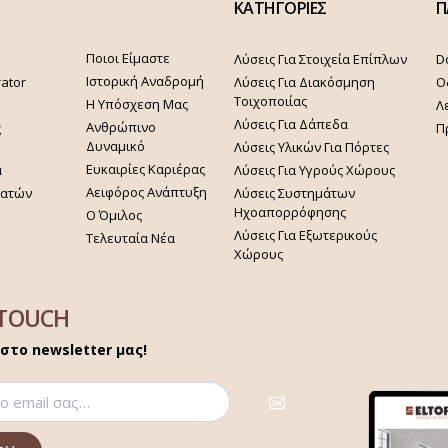
ΚΑΤΗΓΟΡΙΕΣ
Π
Ποιοι Είμαστε
Λύσεις Για Στοιχεία Επίπλων
D
Ιστορική Αναδρομή
rator
Λύσεις Για Διακόσμηση
Ο
Τοιχοποιίας
Η Υπόσχεση Μας
Λ
Λύσεις Για Δάπεδα
Ανθρώπινο
ς
Π
Δυναμικό
Λύσεις Υλικών Για Πόρτες
Ευκαιρίες Καριέρας
α
Λύσεις Για Υγρούς Χώρους
Αειφόρος Ανάπτυξη
γατών
Λύσεις Συστημάτων
Ηχοαπορρόφησης
Ο Όμιλος
Λύσεις Για Εξωτερικούς
Τελευταία Νέα
Χώρους
 TOUCH
στο newsletter μας!