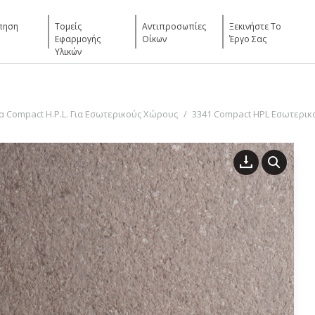
πηση
Τομείς
Αντιπροσωπίες
Ξεκινήστε Το
Εφαρμογής
Οίκων
Έργο Σας
Υλικών
 Compact H.P.L. Για Εσωτερικούς Χώρους
3341 Compact HPL Εσωτερικ