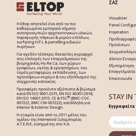
ΣΑΣ
Visualizer
H Eltop αποτελεί ένα από τα πιο
Panel Configu
καθιερωμένα εμπορικά σήματα
Inspiration
αντιπροσωπιών αρχιτεκτονικών υλικών,
παραγωγής πάγκων & μερών επίπλων,
Προδιαγραφέ
surfacing H.P.L & panelling ειδικών
Προϊόντων
πυρήνων.
Δειγματολόγι
Για σχεδόν τέσσερις δεκαετίες κυριαρχεί
στις επιλογές των επαγγελματιών της
Δίκτυο Συνερ
βιομηχανίας Ho.Re.Ca, των χώρων
Εξυπηρέτηση
γραφείων, υγείας & εργαστηρίων, του
Επαγγελματία
τομέα μεταφορών, εκπαίδευσης, των
προσόψεων κτιρίων & του εξοπλισμού της
Επικοινωνία
σύγχρονης κατοικίας.
Προσφέρει προϊόντα αξιόπιστα & βιώσιμα
κατά EN ISO 9001:2015, EN ISO 45001:2018,
STAY IN
®
EN ISO 14001:2015,
CE & FSC
(BMC-COC-
007222, BMC-CW-007222), κατάλληλα για
Εγγραφείτε 
Interior & Exterior Design.
Η εταιρία είναι από το 2011 μέλος του
ομίλου της Interwood Ξυλεμπορίας
Α.Τ.Ε.Ν.Ε, εισηγμένης στο Χ.A.