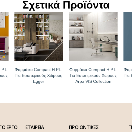
Σχετικά Προϊόντα
P.L.
Φορμάικα Compact H.P.L.
Φορμάικα Compact H.P.L.
Φορ
ρους
Για Εσωτερικούς Χώρους
Για Εσωτερικούς Χώρους
Για
Egger
Arpa VIS Collection
ΤΟ ΕΡΓΟ
ΕΤΑΙΡΕΙΑ
ΠΡΟΙΟΝΤΙΚΕΣ
Γ