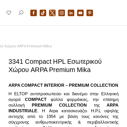
ού Χώρου ARPA Premium Mika
3341 Compact HPL Εσωτερικού
Χώρου ARPA Premium Mika
ARPA COMPACT
INTERIOR – PREMIUM
COLLECTION
H ELTOP αντιπροσωπεύει και διανέμει στην Ελληνική
αγορά
COMPACT
φύλλα φορμάικας, την επίσημη
συλλογή
PREMIUM COLLECTION
της
ARPA
INDUSTRIALE
. Η Arpa κατασκευάζει H.P.L υψηλής
αντοχής από το 1954 με βάση τους κανόνες της
σύγχρονης ανθρωποκεντρικής & περιβαλλοντικής