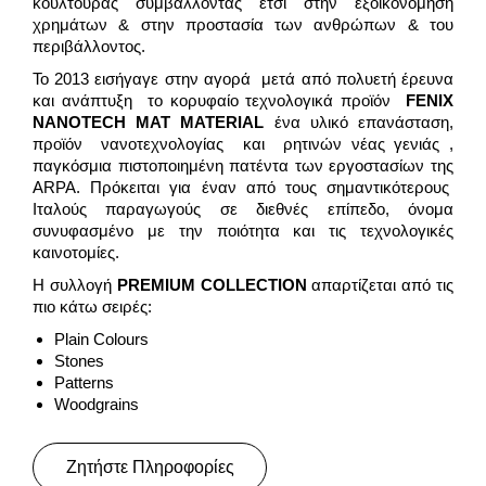
κουλτούρας συμβάλλοντας έτσι στην εξοικονόμηση
χρημάτων & στην προστασία των ανθρώπων & του
περιβάλλοντος.
Το 2013 εισήγαγε στην αγορά μετά από πολυετή έρευνα
και ανάπτυξη το κορυφαίο τεχνολογικά προϊόν
FENIX
NANOTECH
MAT
MATERIAL
ένα υλικό επανάσταση,
προϊόν νανοτεχνολογίας και ρητινών νέας γενιάς ,
παγκόσμια πιστοποιημένη πατέντα των εργοστασίων της
ARPA. Πρόκειται για έναν από τους σημαντικότερους
Ιταλούς παραγωγούς σε διεθνές επίπεδο, όνομα
συνυφασμένο με την ποιότητα και τις τεχνολογικές
καινοτομίες.
Η συλλογή
PREMIUM
COLLECTION
απαρτίζεται από τις
πιο κάτω σειρές:
Plain Colours
Stones
Patterns
Woodgrains
Ζητήστε Πληροφορίες