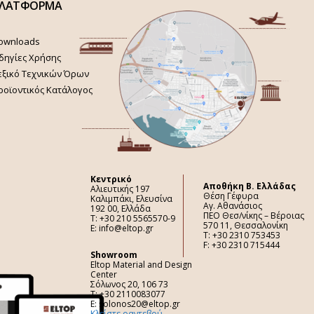
ΛΑΤΦΟΡΜΑ
ownloads
δηγίες Χρήσης
εξικό Τεχνικών Όρων
ροϊοντικός Κατάλογος
Κεντρικό
Aποθήκη Β. Ελλάδας
Αλιευτικής 197
Θέση Γέφυρα
Καλιμπάκι, Ελευσίνα
Αγ. Αθανάσιος
192 00, Ελλάδα
ΠΕΟ Θεσ/νίκης – Βέροιας
Τ: +30 210 5565570-9
570 11, Θεσσαλονίκη
E: info@eltop.gr
Τ: +30 2310 753453
F: +30 2310 715444
Showroom
Eltop Material and Design
Center
Σόλωνος 20, 106 73
Τ: +30 2110083077
E: solonos20@eltop.gr
Κλείστε ραντεβού