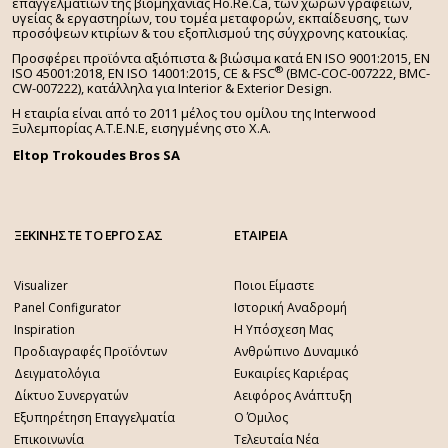
επαγγελματιών της βιομηχανίας Ho.Re.Ca, των χώρων γραφείων,
υγείας & εργαστηρίων, του τομέα μεταφορών, εκπαίδευσης, των
προσόψεων κτιρίων & του εξοπλισμού της σύγχρονης κατοικίας.
Προσφέρει προϊόντα αξιόπιστα & βιώσιμα κατά EN ISO 9001:2015, EN
®
ISO 45001:2018, EN ISO 14001:2015,
CE & FSC
(BMC-COC-007222, BMC-
CW-007222), κατάλληλα για Interior & Exterior Design.
Η εταιρία είναι από το 2011 μέλος του ομίλου της Interwood
Ξυλεμπορίας Α.Τ.Ε.Ν.Ε, εισηγμένης στο Χ.A.
Eltop Trokoudes Bros SA
ΞΕΚΙΝΗΣΤΕ ΤΟ ΕΡΓΟ ΣΑΣ
ΕΤΑΙΡΕΙΑ
Visualizer
Ποιοι Είμαστε
Panel Configurator
Ιστορική Αναδρομή
Inspiration
Η Υπόσχεση Μας
Προδιαγραφές Προϊόντων
Ανθρώπινο Δυναμικό
Δειγματολόγια
Ευκαιρίες Καριέρας
Δίκτυο Συνεργατών
Αειφόρος Ανάπτυξη
Εξυπηρέτηση Επαγγελματία
Ο Όμιλος
Επικοινωνία
Τελευταία Νέα