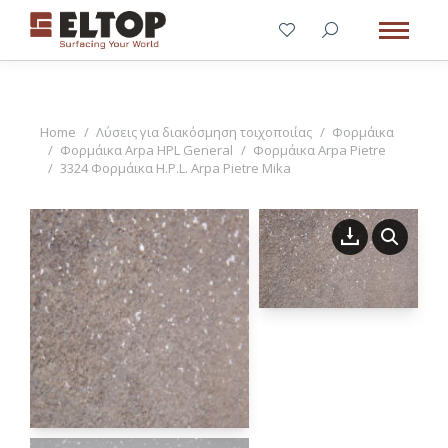
You are here:
Home
Λύσεις για διακόσμηση τοιχοποιίας
Φορμάικα
Φορμάικα Arpa HPL General
Φορμάικα Arpa Pietre
3324 Φορμάικα H.P.L. Arpa Pietre Mika