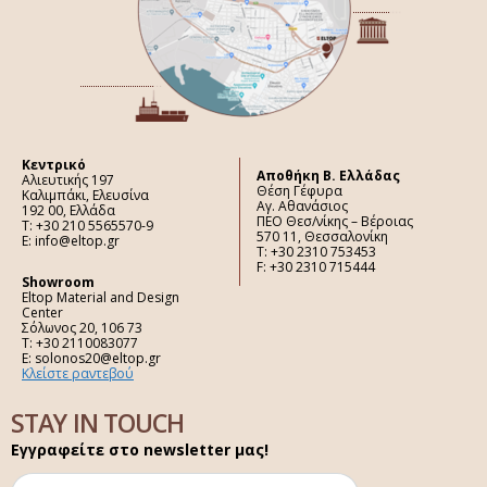
Κεντρικό
Aποθήκη Β. Ελλάδας
Αλιευτικής 197
Θέση Γέφυρα
Καλιμπάκι, Ελευσίνα
Αγ. Αθανάσιος
192 00, Ελλάδα
ΠΕΟ Θεσ/νίκης – Βέροιας
Τ: +30 210 5565570-9
570 11, Θεσσαλονίκη
E: info@eltop.gr
Τ: +30 2310 753453
F: +30 2310 715444
Showroom
Eltop Material and Design
Center
Σόλωνος 20, 106 73
Τ: +30 2110083077
E: solonos20@eltop.gr
Κλείστε ραντεβού
STAY IN TOUCH
Εγγραφείτε στο newsletter μας!