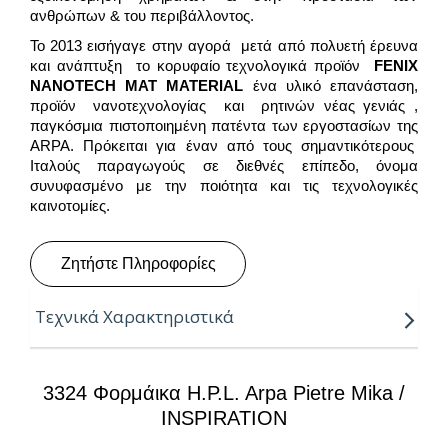
ανθρώπων & του περιβάλλοντος.
Το 2013 εισήγαγε στην αγορά μετά από πολυετή έρευνα
και ανάπτυξη το κορυφαίο τεχνολογικά προϊόν
FENIX
NANOTECH
MAT
MATERIAL
ένα υλικό επανάσταση,
προϊόν νανοτεχνολογίας και ρητινών νέας γενιάς ,
παγκόσμια πιστοποιημένη πατέντα των εργοστασίων της
ARPA. Πρόκειται για έναν από τους σημαντικότερους
Ιταλούς παραγωγούς σε διεθνές επίπεδο, όνομα
συνυφασμένο με την ποιότητα και τις τεχνολογικές
καινοτομίες.
Ζητήστε Πληροφορίες
Τεχνικά Χαρακτηριστικά
Ιδιότητες:
3324 Φορμάικα H.P.L. Arpa Pietre Mika /
– Αναβαθμισμένη ανθεκτικότητα σε κρούση, τριβή
INSPIRATION
και χάραξη