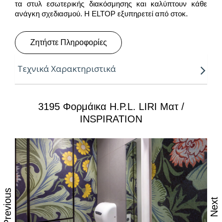
τα στυλ εσωτερικής διακόσμησης και καλύπτουν κάθε
ανάγκη σχεδιασμού. H ELTOP εξυπηρετεί από στοκ.
Ζητήστε Πληροφορίες
Τεχνικά Χαρακτηριστικά
Ιδιότητες
:
3195 Φορμάικα H.P.L. LIRI Ματ /
-Ανθεκτικότητα στη θερμότητα το νερό και τον ατμό
INSPIRATION
-Ισχυρές αντοχές στη καθημερινή φθορά από τριβή,
κρούση & χάραξη
-Δυνατότητα εύκολου καθημερινού καθαρισμού με
όλες τις οικιακές χημικές ουσίες
-Επιφάνεια απόλυτα υγιεινή
-υψηλή αντοχή στον αποχρωματισμό
-εύκολη μεταφορά και τοποθέτηση
Previous
Next