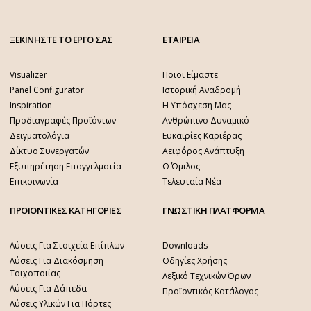
ΞΕΚΙΝΗΣΤΕ ΤΟ ΕΡΓΟ ΣΑΣ
ΕΤΑΙΡΕΙΑ
Visualizer
Ποιοι Είμαστε
Panel Configurator
Ιστορική Αναδρομή
Inspiration
Η Υπόσχεση Μας
Προδιαγραφές Προϊόντων
Ανθρώπινο Δυναμικό
Δειγματολόγια
Ευκαιρίες Καριέρας
Δίκτυο Συνεργατών
Αειφόρος Ανάπτυξη
Εξυπηρέτηση Επαγγελματία
Ο Όμιλος
Επικοινωνία
Τελευταία Νέα
ΠΡΟΙΟΝΤΙΚΕΣ ΚΑΤΗΓΟΡΙΕΣ
ΓΝΩΣΤΙΚΗ ΠΛΑΤΦΟΡΜΑ
Λύσεις Για Στοιχεία Επίπλων
Downloads
Λύσεις Για Διακόσμηση
Οδηγίες Χρήσης
Τοιχοποιίας
Λεξικό Τεχνικών Όρων
Λύσεις Για Δάπεδα
Προϊοντικός Κατάλογος
Λύσεις Υλικών Για Πόρτες