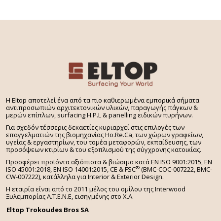
H Eltop αποτελεί ένα από τα πιο καθιερωμένα εμπορικά σήματα
αντιπροσωπιών αρχιτεκτονικών υλικών, παραγωγής πάγκων &
μερών επίπλων, surfacing H.P.L & panelling ειδικών πυρήνων.
Για σχεδόν τέσσερις δεκαετίες κυριαρχεί στις επιλογές των
επαγγελματιών της βιομηχανίας Ho.Re.Ca, των χώρων γραφείων,
υγείας & εργαστηρίων, του τομέα μεταφορών, εκπαίδευσης, των
προσόψεων κτιρίων & του εξοπλισμού της σύγχρονης κατοικίας.
Προσφέρει προϊόντα αξιόπιστα & βιώσιμα κατά EN ISO 9001:2015, EN
®
ISO 45001:2018, EN ISO 14001:2015,
CE & FSC
(BMC-COC-007222, BMC-
CW-007222), κατάλληλα για Interior & Exterior Design.
Η εταιρία είναι από το 2011 μέλος του ομίλου της Interwood
Ξυλεμπορίας Α.Τ.Ε.Ν.Ε, εισηγμένης στο Χ.A.
Eltop Trokoudes Bros SA