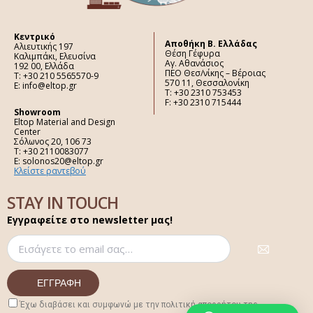
Κεντρικό
Aποθήκη Β. Ελλάδας
Αλιευτικής 197
Θέση Γέφυρα
Καλιμπάκι, Ελευσίνα
Αγ. Αθανάσιος
192 00, Ελλάδα
ΠΕΟ Θεσ/νίκης – Βέροιας
Τ: +30 210 5565570-9
570 11, Θεσσαλονίκη
E: info@eltop.gr
Τ: +30 2310 753453
F: +30 2310 715444
Showroom
Eltop Material and Design
Center
Σόλωνος 20, 106 73
Τ: +30 2110083077
E: solonos20@eltop.gr
Κλείστε ραντεβού
STAY IN TOUCH
Εγγραφείτε στο newsletter μας!
Έχω διαβάσει και συμφωνώ με την πολιτική απορρήτου της