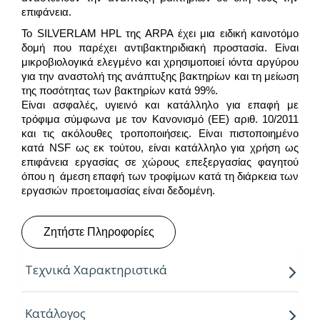
επιφάνεια.
Το SILVERLAM HPL της ARPA έχει μια ειδική καινοτόμο
δομή που παρέχει αντιβακτηριδιακή προστασία. Είναι
μικροβιολογικά ελεγμένο και χρησιμοποιεί ιόντα αργύρου
για την αναστολή της ανάπτυξης βακτηρίων και τη μείωση
της ποσότητας των βακτηρίων κατά 99%.
Είναι ασφαλές, υγιεινό και κατάλληλο για επαφή με
τρόφιμα σύμφωνα με τον Κανονισμό (ΕΕ) αριθ. 10/2011
και τις ακόλουθες τροποποιήσεις. Είναι πιστοποιημένο
κατά NSF ως εκ τούτου, είναι κατάλληλο για χρήση ως
επιφάνεια εργασίας σε χώρους επεξεργασίας φαγητού
όπου η άμεση επαφή των τροφίμων κατά τη διάρκεια των
εργασιών προετοιμασίας είναι δεδομένη.
Ζητήστε Πληροφορίες
Τεχνικά Χαρακτηριστικά
“Για την παραγωγή τους, η Arpa χρησιμοποιεί την
Κατάλογος