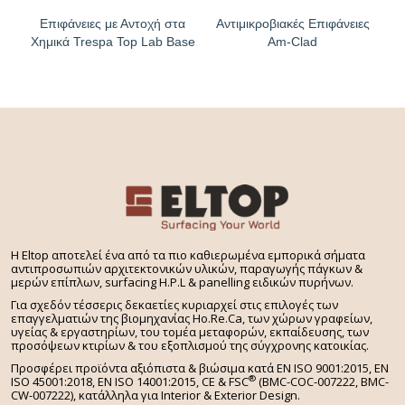
Επιφάνειες με Αντοχή στα
Αντιμικροβιακές Επιφάνειες
Χημικά Trespa Top Lab Base
Am-Clad
H Eltop αποτελεί ένα από τα πιο καθιερωμένα εμπορικά σήματα
αντιπροσωπιών αρχιτεκτονικών υλικών, παραγωγής πάγκων &
μερών επίπλων, surfacing H.P.L & panelling ειδικών πυρήνων.
Για σχεδόν τέσσερις δεκαετίες κυριαρχεί στις επιλογές των
επαγγελματιών της βιομηχανίας Ho.Re.Ca, των χώρων γραφείων,
υγείας & εργαστηρίων, του τομέα μεταφορών, εκπαίδευσης, των
προσόψεων κτιρίων & του εξοπλισμού της σύγχρονης κατοικίας.
Προσφέρει προϊόντα αξιόπιστα & βιώσιμα κατά EN ISO 9001:2015, EN
®
ISO 45001:2018, EN ISO 14001:2015,
CE & FSC
(BMC-COC-007222, BMC-
CW-007222), κατάλληλα για Interior & Exterior Design.