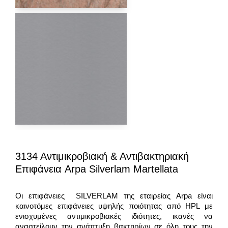
3134 Αντιμικροβιακή & Αντιβακτηριακή
Επιφάνεια Arpa Silverlam Martellata
Οι επιφάνειες SILVERLAM της εταιρείας Arpa είναι
καινοτόμες επιφάνειες υψηλής ποιότητας από HPL με
ενισχυμένες αντιμικροβιακές ιδιότητες, ικανές να
αναστείλουν την ανάπτυξη βακτηρίων σε όλη τους την