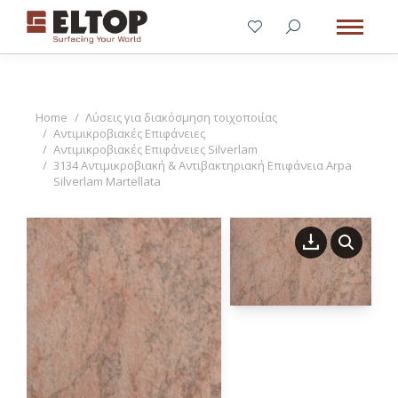
You are here:
Home
Λύσεις για διακόσμηση τοιχοποιίας
Αντιμικροβιακές Επιφάνειες
Αντιμικροβιακές Επιφάνειες Silverlam
3134 Αντιμικροβιακή & Αντιβακτηριακή Επιφάνεια Arpa
Silverlam Martellata