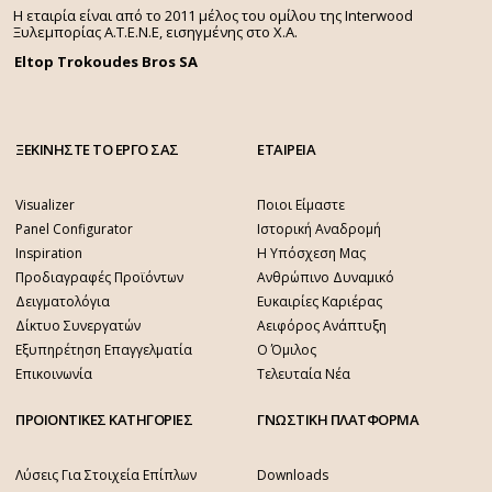
Η εταιρία είναι από το 2011 μέλος του ομίλου της Interwood
Ξυλεμπορίας Α.Τ.Ε.Ν.Ε, εισηγμένης στο Χ.A.
Eltop Trokoudes Bros SA
ΞΕΚΙΝΗΣΤΕ ΤΟ ΕΡΓΟ ΣΑΣ
ΕΤΑΙΡΕΙΑ
Visualizer
Ποιοι Είμαστε
Panel Configurator
Ιστορική Αναδρομή
Inspiration
Η Υπόσχεση Μας
Προδιαγραφές Προϊόντων
Ανθρώπινο Δυναμικό
Δειγματολόγια
Ευκαιρίες Καριέρας
Δίκτυο Συνεργατών
Αειφόρος Ανάπτυξη
Εξυπηρέτηση Επαγγελματία
Ο Όμιλος
Επικοινωνία
Τελευταία Νέα
ΠΡΟΙΟΝΤΙΚΕΣ ΚΑΤΗΓΟΡΙΕΣ
ΓΝΩΣΤΙΚΗ ΠΛΑΤΦΟΡΜΑ
Λύσεις Για Στοιχεία Επίπλων
Downloads