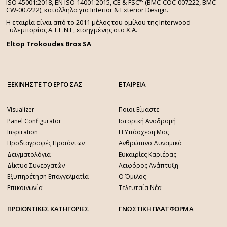
®
ISO 45001:2018, EN ISO 14001:2015,
CE & FSC
(BMC-COC-007222, BMC-
CW-007222), κατάλληλα για Interior & Exterior Design.
Η εταιρία είναι από το 2011 μέλος του ομίλου της Interwood
Ξυλεμπορίας Α.Τ.Ε.Ν.Ε, εισηγμένης στο Χ.A.
Eltop Trokoudes Bros SA
ΞΕΚΙΝΗΣΤΕ ΤΟ ΕΡΓΟ ΣΑΣ
ΕΤΑΙΡΕΙΑ
Visualizer
Ποιοι Είμαστε
Panel Configurator
Ιστορική Αναδρομή
Inspiration
Η Υπόσχεση Μας
Προδιαγραφές Προϊόντων
Ανθρώπινο Δυναμικό
Δειγματολόγια
Ευκαιρίες Καριέρας
Δίκτυο Συνεργατών
Αειφόρος Ανάπτυξη
Εξυπηρέτηση Επαγγελματία
Ο Όμιλος
Επικοινωνία
Τελευταία Νέα
ΠΡΟΙΟΝΤΙΚΕΣ ΚΑΤΗΓΟΡΙΕΣ
ΓΝΩΣΤΙΚΗ ΠΛΑΤΦΟΡΜΑ