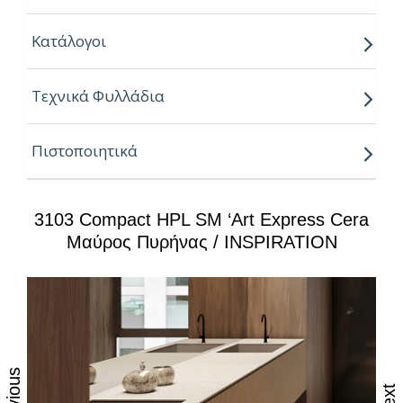
Πάχη:
Κατάλογοι
10mm
12mm
Τεχνικά Φυλλάδια
Διαστάσεις:
4200mm X 1400mm
Πιστοποιητικά
3103 Compact HPL SM ‘art Express Cera
Μαύρος Πυρήνας / INSPIRATION
Previous
Next