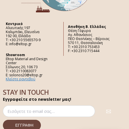
Κεντρικό
Aποθήκη Β. Ελλάδας
Αλιευτικής 197
Θέση Γέφυρα
Καλιμπάκι, Ελευσίνα
Αγ. Αθανάσιος
192 00, Ελλάδα
ΠΕΟ Θεσ/νίκης – Βέροιας
Τ: +30 210 5565570-9
570 11, Θεσσαλονίκη
E: info@eltop.gr
Τ: +30 2310 753453
F: +30 2310 715444
Showroom
Eltop Material and Design
Center
Σόλωνος 20, 106 73
Τ: +30 2110083077
E: solonos20@eltop.gr
Κλείστε ραντεβού
STAY IN TOUCH
Εγγραφείτε στο newsletter μας!