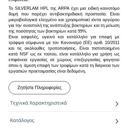
Το SILVERLAM HPL της ARPA έχει μια ειδική καινοτόμο
δομή που παρέχει αντιβακτηριδιακή προστασία. Είναι
μικροβιολογικά ελεγμένο και χρησιμοποιεί ιόντα αργύρου
για την αναστολή της ανάπτυξης βακτηρίων και τη μείωση
της ποσότητας των βακτηρίων κατά 99%.
Είναι ασφαλές, υγιεινό και κατάλληλο για επαφή με
τρόφιμα σύμφωνα με τον Κανονισμό (ΕΕ) αριθ. 10/2011
και τις ακόλουθες τροποποιήσεις. Είναι πιστοποιημένο
κατά NSF ως εκ τούτου, είναι κατάλληλο για χρήση ως
επιφάνεια εργασίας σε χώρους επεξεργασίας φαγητού
όπου η άμεση επαφή των τροφίμων κατά τη διάρκεια των
εργασιών προετοιμασίας είναι δεδομένη.
Ζητήστε Πληροφορίες
Τεχνικά Χαρακτηριστικά
“Για την παραγωγή τους, η Arpa χρησιμοποιεί την
Κατάλογος
τεχνολογία Silveright της Coveright.