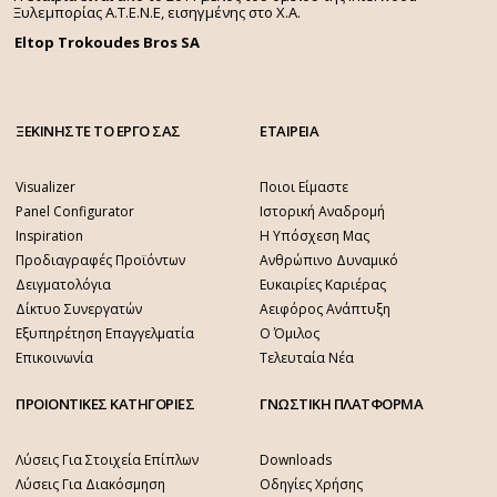
Ξυλεμπορίας Α.Τ.Ε.Ν.Ε, εισηγμένης στο Χ.A.
Eltop Trokoudes Bros SA
ΞΕΚΙΝΗΣΤΕ ΤΟ ΕΡΓΟ ΣΑΣ
ΕΤΑΙΡΕΙΑ
Visualizer
Ποιοι Είμαστε
Panel Configurator
Ιστορική Αναδρομή
Inspiration
Η Υπόσχεση Μας
Προδιαγραφές Προϊόντων
Ανθρώπινο Δυναμικό
Δειγματολόγια
Ευκαιρίες Καριέρας
Δίκτυο Συνεργατών
Αειφόρος Ανάπτυξη
Εξυπηρέτηση Επαγγελματία
Ο Όμιλος
Επικοινωνία
Τελευταία Νέα
ΠΡΟΙΟΝΤΙΚΕΣ ΚΑΤΗΓΟΡΙΕΣ
ΓΝΩΣΤΙΚΗ ΠΛΑΤΦΟΡΜΑ
Λύσεις Για Στοιχεία Επίπλων
Downloads
Λύσεις Για Διακόσμηση
Οδηγίες Χρήσης