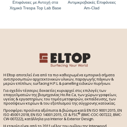
Επιφάνειες με Αντοχή στα
Αντιμικροβιακές Επιφάνειες
Χημικά Trespa Top Lab Base
Am-Clad
H Eltop αποτελεί ένα από τα πιο καθιερωμένα εμπορικά σήματα
αντιπροσωπιών αρχιτεκτονικών υλικών, παραγωγής πάγκων &
μερών επίπλων, surfacing H.P.L & panelling ειδικών πυρήνων.
Για σχεδόν τέσσερις δεκαετίες κυριαρχεί στις επιλογές των
επαγγελματιών της βιομηχανίας Ho.Re.Ca, των χώρων γραφείων,
υγείας & εργαστηρίων, του τομέα μεταφορών, εκπαίδευσης, των
προσόψεων κτιρίων & του εξοπλισμού της σύγχρονης κατοικίας.
Προσφέρει προϊόντα αξιόπιστα & βιώσιμα κατά EN ISO 9001:2015, EN
®
ISO 45001:2018, EN ISO 14001:2015,
CE & FSC
(BMC-COC-007222, BMC-
CW-007222), κατάλληλα για Interior & Exterior Design.
Η εταιρία είναι από το 2011 μέλος του ομίλου της Interwood