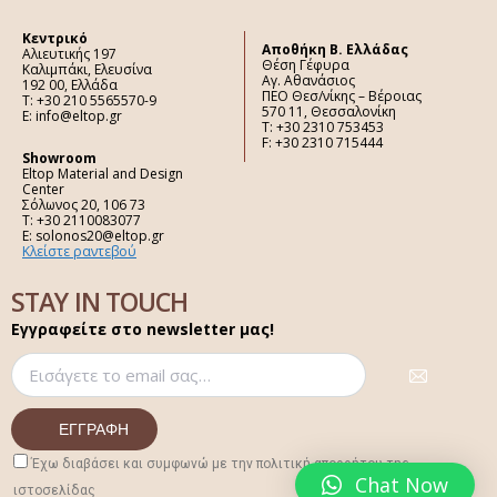
Κεντρικό
Aποθήκη Β. Ελλάδας
Αλιευτικής 197
Θέση Γέφυρα
Καλιμπάκι, Ελευσίνα
Αγ. Αθανάσιος
192 00, Ελλάδα
ΠΕΟ Θεσ/νίκης – Βέροιας
Τ: +30 210 5565570-9
570 11, Θεσσαλονίκη
E: info@eltop.gr
Τ: +30 2310 753453
F: +30 2310 715444
Showroom
Eltop Material and Design
Center
Σόλωνος 20, 106 73
Τ: +30 2110083077
E: solonos20@eltop.gr
Κλείστε ραντεβού
STAY IN TOUCH
Εγγραφείτε στο newsletter μας!
Έχω διαβάσει και συμφωνώ με την πολιτική απορρήτου της
Chat Now
ιστοσελίδας