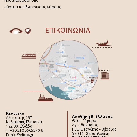
Ηχοαπορρόφησης
Λύσεις Για Εξωτερικούς Χώρους
ΕΠΙΚΟΙΝΩΝΙΑ
Κεντρικό
Aποθήκη Β. Ελλάδας
Αλιευτικής 197
Θέση Γέφυρα
Καλιμπάκι, Ελευσίνα
Αγ. Αθανάσιος
192 00, Ελλάδα
ΠΕΟ Θεσ/νίκης – Βέροιας
Τ: +30 210 5565570-9
570 11, Θεσσαλονίκη
E: info@eltop.gr