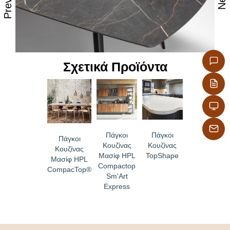
280×60, 280×100, 300×40, 300×60, 300×90, 300×150,
320×40, 320×120, 330×50, 370×150
Παράδοση εντός 2 εβδομάδων για τα χρώματα που
βρίσκονται σε στοκ στην αποθήκη μας και κατόπιν
συνεννόησης για τα υπόλοιπα χρώματα
Σχετικά Προϊόντα
Για τις ειδικές διαστάσεις συμβουλευτείτε μας πριν
την παραγγελία σας για το χρόνο παράδοσης
Πάγκοι
Πάγκοι
Πάγκοι
Κουζίνας
Κουζίνας
Κουζίνας
Μασίφ HPL
TopShape
Μασίφ HPL
Compactop
CompacTop®
Sm'Art
Express