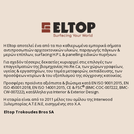
H Eltop αποτελεί ένα από τα πιο καθιερωμένα εμπορικά σήματα
αντιπροσωπιών αρχιτεκτονικών υλικών, παραγωγής πάγκων &
μερών επίπλων, surfacing H.P.L & panelling ειδικών πυρήνων.
Για σχεδόν τέσσερις δεκαετίες κυριαρχεί στις επιλογές των
επαγγελματιών της βιομηχανίας Ho.Re.Ca, των χώρων γραφείων,
υγείας & εργαστηρίων, του τομέα μεταφορών, εκπαίδευσης, των
προσόψεων κτιρίων & του εξοπλισμού της σύγχρονης κατοικίας.
Προσφέρει προϊόντα αξιόπιστα & βιώσιμα κατά EN ISO 9001:2015, EN
®
ISO 45001:2018, EN ISO 14001:2015,
CE & FSC
(BMC-COC-007222, BMC-
CW-007222), κατάλληλα για Interior & Exterior Design.
Η εταιρία είναι από το 2011 μέλος του ομίλου της Interwood
Ξυλεμπορίας Α.Τ.Ε.Ν.Ε, εισηγμένης στο Χ.A.
Eltop Trokoudes Bros SA