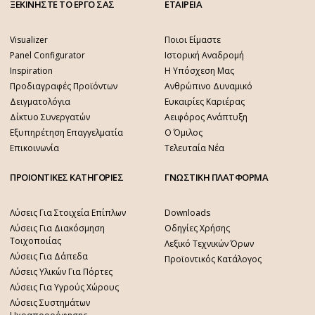
ΞΕΚΙΝΗΣΤΕ ΤΟ ΕΡΓΟ ΣΑΣ
ΕΤΑΙΡΕΙΑ
Visualizer
Ποιοι Είμαστε
Panel Configurator
Ιστορική Αναδρομή
Inspiration
Η Υπόσχεση Μας
Προδιαγραφές Προϊόντων
Ανθρώπινο Δυναμικό
Δειγματολόγια
Ευκαιρίες Καριέρας
Δίκτυο Συνεργατών
Αειφόρος Ανάπτυξη
Εξυπηρέτηση Επαγγελματία
Ο Όμιλος
Επικοινωνία
Τελευταία Νέα
ΠΡΟΙΟΝΤΙΚΕΣ ΚΑΤΗΓΟΡΙΕΣ
ΓΝΩΣΤΙΚΗ ΠΛΑΤΦΟΡΜΑ
Λύσεις Για Στοιχεία Επίπλων
Downloads
Λύσεις Για Διακόσμηση
Οδηγίες Χρήσης
Τοιχοποιίας
Λεξικό Τεχνικών Όρων
Λύσεις Για Δάπεδα
Προϊοντικός Κατάλογος
Λύσεις Υλικών Για Πόρτες
Λύσεις Για Υγρούς Χώρους
Λύσεις Συστημάτων