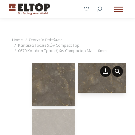
You are here:
Home
Στοιχεία Επίπλων
Καπάκια Τραπεζιών Compact Top
0670 Καπάκια Τραπεζιών Compactop Matt 10mm