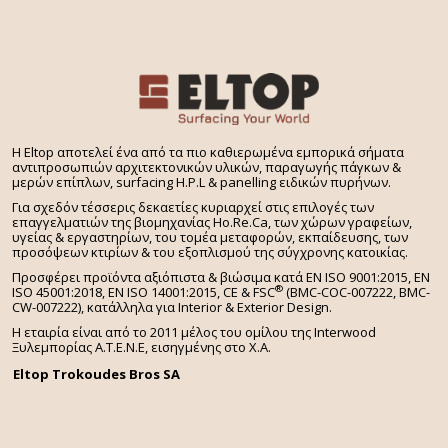
H Eltop αποτελεί ένα από τα πιο καθιερωμένα εμπορικά σήματα
αντιπροσωπιών αρχιτεκτονικών υλικών, παραγωγής πάγκων &
μερών επίπλων, surfacing H.P.L & panelling ειδικών πυρήνων.
Για σχεδόν τέσσερις δεκαετίες κυριαρχεί στις επιλογές των
επαγγελματιών της βιομηχανίας Ho.Re.Ca, των χώρων γραφείων,
υγείας & εργαστηρίων, του τομέα μεταφορών, εκπαίδευσης, των
προσόψεων κτιρίων & του εξοπλισμού της σύγχρονης κατοικίας.
Προσφέρει προϊόντα αξιόπιστα & βιώσιμα κατά EN ISO 9001:2015, EN
®
ISO 45001:2018, EN ISO 14001:2015,
CE & FSC
(BMC-COC-007222, BMC-
CW-007222), κατάλληλα για Interior & Exterior Design.
Η εταιρία είναι από το 2011 μέλος του ομίλου της Interwood
Ξυλεμπορίας Α.Τ.Ε.Ν.Ε, εισηγμένης στο Χ.A.
Eltop Trokoudes Bros SA