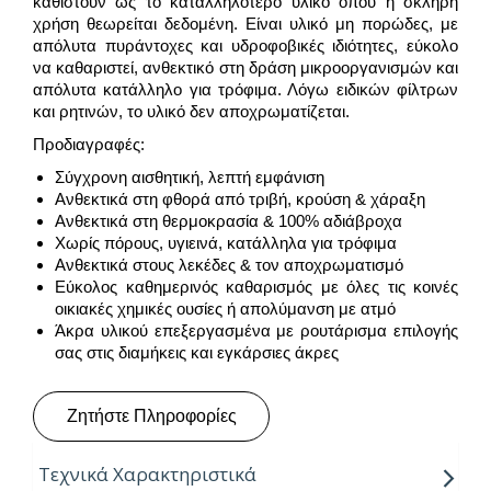
καθιστούν ως το καταλληλότερο υλικό όπου η σκληρή
χρήση θεωρείται δεδομένη. Είναι υλικό μη πορώδες, με
απόλυτα πυράντοχες και υδροφοβικές ιδιότητες, εύκολο
να καθαριστεί, ανθεκτικό στη δράση μικροοργανισμών και
απόλυτα κατάλληλο για τρόφιμα. Λόγω ειδικών φίλτρων
και ρητινών, το υλικό δεν αποχρωματίζεται.
Προδιαγραφές:
Σύγχρονη αισθητική, λεπτή εμφάνιση
Aνθεκτικά στη φθορά από τριβή, κρούση & χάραξη
Ανθεκτικά στη θερμοκρασία & 100% αδιάβροχα
Χωρίς πόρους, υγιεινά, κατάλληλα για τρόφιμα
Ανθεκτικά στους λεκέδες & τον αποχρωματισμό
Εύκολος καθημερινός καθαρισμός με όλες τις κοινές
οικιακές χημικές ουσίες ή απολύμανση με ατμό
Άκρα υλικού επεξεργασμένα με ρουτάρισμα επιλογής
σας στις διαμήκεις και εγκάρσιες άκρες
Ζητήστε Πληροφορίες
Τεχνικά Χαρακτηριστικά