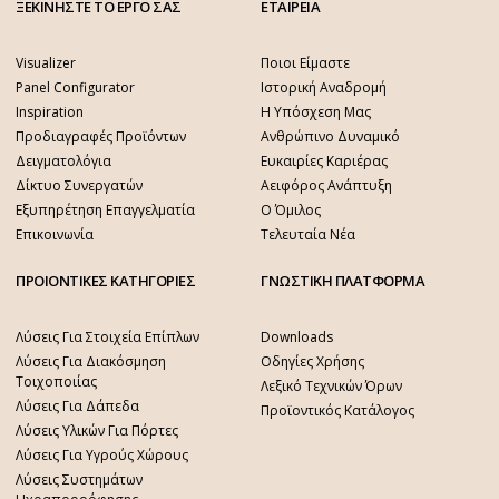
ΞΕΚΙΝΗΣΤΕ ΤΟ ΕΡΓΟ ΣΑΣ
ΕΤΑΙΡΕΙΑ
Visualizer
Ποιοι Είμαστε
Panel Configurator
Ιστορική Αναδρομή
Inspiration
Η Υπόσχεση Μας
Προδιαγραφές Προϊόντων
Ανθρώπινο Δυναμικό
Δειγματολόγια
Ευκαιρίες Καριέρας
Δίκτυο Συνεργατών
Αειφόρος Ανάπτυξη
Εξυπηρέτηση Επαγγελματία
Ο Όμιλος
Επικοινωνία
Τελευταία Νέα
ΠΡΟΙΟΝΤΙΚΕΣ ΚΑΤΗΓΟΡΙΕΣ
ΓΝΩΣΤΙΚΗ ΠΛΑΤΦΟΡΜΑ
Λύσεις Για Στοιχεία Επίπλων
Downloads
Λύσεις Για Διακόσμηση
Οδηγίες Χρήσης
Τοιχοποιίας
Λεξικό Τεχνικών Όρων
Λύσεις Για Δάπεδα
Προϊοντικός Κατάλογος
Λύσεις Υλικών Για Πόρτες
Λύσεις Για Υγρούς Χώρους
Λύσεις Συστημάτων