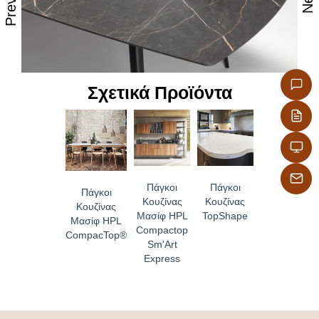
280×60, 280×100, 300×40, 300×60, 300×90, 300×150,
320×40, 320×120, 330×50, 370×150
Παράδοση εντός 2 εβδομάδων για τα χρώματα που
βρίσκονται σε στοκ στην αποθήκη μας και κατόπιν
συνεννόησης για τα υπόλοιπα χρώματα
Σχετικά Προϊόντα
Για τις ειδικές διαστάσεις συμβουλευτείτε μας πριν
την παραγγελία σας για το χρόνο παράδοσης
Πάγκοι
Πάγκοι
Πάγκοι
Κουζίνας
Κουζίνας
Κουζίνας
Μασίφ HPL
TopShape
Μασίφ HPL
Compactop
CompacTop®
Sm'Art
Express