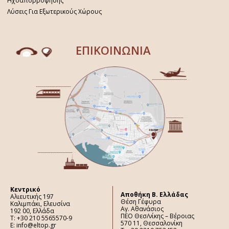
Ηχοαπορρόφησης
Λύσεις Για Εξωτερικούς Χώρους
ΕΠΙΚΟΙΝΩΝΙΑ
Κεντρικό
Aποθήκη Β. Ελλάδας
Αλιευτικής 197
Θέση Γέφυρα
Καλιμπάκι, Ελευσίνα
Αγ. Αθανάσιος
192 00, Ελλάδα
ΠΕΟ Θεσ/νίκης – Βέροιας
Τ: +30 210 5565570-9
570 11, Θεσσαλονίκη
E: info@eltop.gr