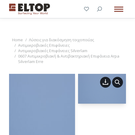
You are here:
Home
Λύσεις για διακόσμηση τοιχοποιίας
Αντιμικροβιακές Επιφάνειες
Αντιμικροβιακές Επιφάνειες Silverlam
0607 Αντιμικροβιακή & Αντιβακτηριακή Επιφάνεια Arpa
Silverlam Erre