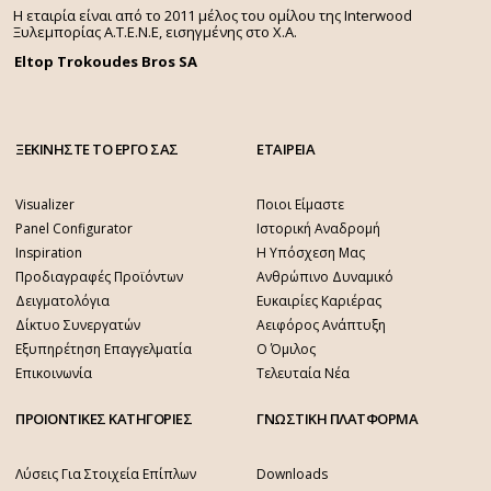
Η εταιρία είναι από το 2011 μέλος του ομίλου της Interwood
Ξυλεμπορίας Α.Τ.Ε.Ν.Ε, εισηγμένης στο Χ.A.
Eltop Trokoudes Bros SA
ΞΕΚΙΝΗΣΤΕ ΤΟ ΕΡΓΟ ΣΑΣ
ΕΤΑΙΡΕΙΑ
Visualizer
Ποιοι Είμαστε
Panel Configurator
Ιστορική Αναδρομή
Inspiration
Η Υπόσχεση Μας
Προδιαγραφές Προϊόντων
Ανθρώπινο Δυναμικό
Δειγματολόγια
Ευκαιρίες Καριέρας
Δίκτυο Συνεργατών
Αειφόρος Ανάπτυξη
Εξυπηρέτηση Επαγγελματία
Ο Όμιλος
Επικοινωνία
Τελευταία Νέα
ΠΡΟΙΟΝΤΙΚΕΣ ΚΑΤΗΓΟΡΙΕΣ
ΓΝΩΣΤΙΚΗ ΠΛΑΤΦΟΡΜΑ
Λύσεις Για Στοιχεία Επίπλων
Downloads