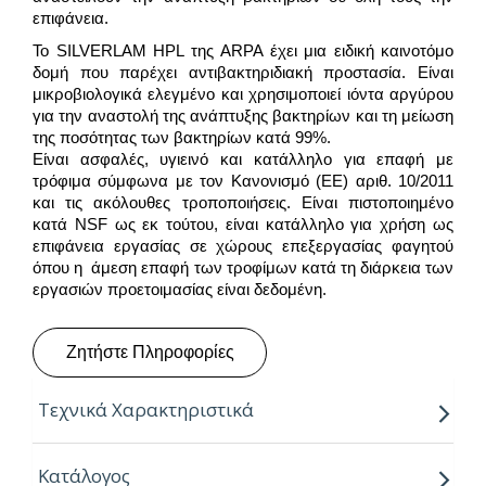
επιφάνεια.
Το SILVERLAM HPL της ARPA έχει μια ειδική καινοτόμο
δομή που παρέχει αντιβακτηριδιακή προστασία. Είναι
μικροβιολογικά ελεγμένο και χρησιμοποιεί ιόντα αργύρου
για την αναστολή της ανάπτυξης βακτηρίων και τη μείωση
της ποσότητας των βακτηρίων κατά 99%.
Είναι ασφαλές, υγιεινό και κατάλληλο για επαφή με
τρόφιμα σύμφωνα με τον Κανονισμό (ΕΕ) αριθ. 10/2011
και τις ακόλουθες τροποποιήσεις. Είναι πιστοποιημένο
κατά NSF ως εκ τούτου, είναι κατάλληλο για χρήση ως
επιφάνεια εργασίας σε χώρους επεξεργασίας φαγητού
όπου η άμεση επαφή των τροφίμων κατά τη διάρκεια των
εργασιών προετοιμασίας είναι δεδομένη.
Ζητήστε Πληροφορίες
Τεχνικά Χαρακτηριστικά
“Για την παραγωγή τους, η Arpa χρησιμοποιεί την
Κατάλογος