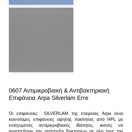
0607 Αντιμικροβιακή & Αντιβακτηριακή
Επιφάνεια Arpa Silverlam Erre
Οι επιφάνειες SILVERLAM της εταιρείας Arpa είναι
καινοτόμες επιφάνειες υψηλής ποιότητας από HPL με
ενισχυμένες αντιμικροβιακές ιδιότητες, ικανές να
αναστείλουν την ανάπτυξη βακτηρίων σε όλη τους την