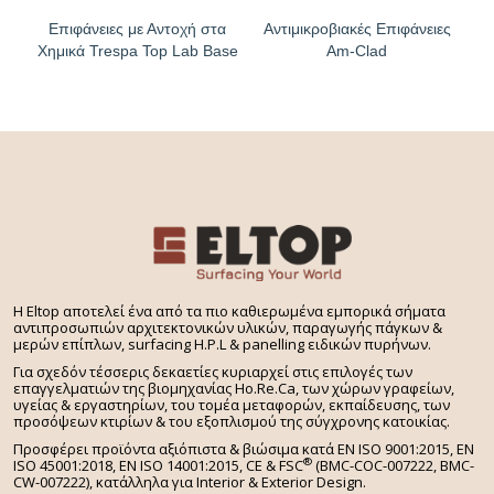
Επιφάνειες με Αντοχή στα
Αντιμικροβιακές Επιφάνειες
Χημικά Trespa Top Lab Base
Am-Clad
H Eltop αποτελεί ένα από τα πιο καθιερωμένα εμπορικά σήματα
αντιπροσωπιών αρχιτεκτονικών υλικών, παραγωγής πάγκων &
μερών επίπλων, surfacing H.P.L & panelling ειδικών πυρήνων.
Για σχεδόν τέσσερις δεκαετίες κυριαρχεί στις επιλογές των
επαγγελματιών της βιομηχανίας Ho.Re.Ca, των χώρων γραφείων,
υγείας & εργαστηρίων, του τομέα μεταφορών, εκπαίδευσης, των
προσόψεων κτιρίων & του εξοπλισμού της σύγχρονης κατοικίας.
Προσφέρει προϊόντα αξιόπιστα & βιώσιμα κατά EN ISO 9001:2015, EN
®
ISO 45001:2018, EN ISO 14001:2015,
CE & FSC
(BMC-COC-007222, BMC-
CW-007222), κατάλληλα για Interior & Exterior Design.