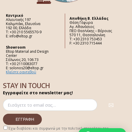
Κεντρικό
Aποθήκη Β. Ελλάδας
Αλιευτικής 197
Θέση Γέφυρα
Καλιμπάκι, Ελευσίνα
Αγ. Αθανάσιος
192 00, Ελλάδα
ΠΕΟ Θεσ/νίκης – Βέροιας
Τ: +30 210 5565570-9
570 11, Θεσσαλονίκη
E: info@eltop.gr
Τ: +30 2310 753453
F: +30 2310 715444
Showroom
Eltop Material and Design
Center
Σόλωνος 20, 106 73
Τ: +30 2110083077
E: solonos20@eltop.gr
Κλείστε ραντεβού
STAY IN TOUCH
Εγγραφείτε στο newsletter μας!
Έχω διαβάσει και συμφωνώ με την πολιτική απορρήτου της