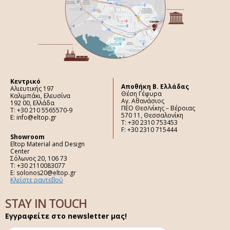
Κεντρικό
Aποθήκη Β. Ελλάδας
Αλιευτικής 197
Θέση Γέφυρα
Καλιμπάκι, Ελευσίνα
Αγ. Αθανάσιος
192 00, Ελλάδα
ΠΕΟ Θεσ/νίκης – Βέροιας
Τ: +30 210 5565570-9
570 11, Θεσσαλονίκη
E: info@eltop.gr
Τ: +30 2310 753453
F: +30 2310 715444
Showroom
Eltop Material and Design
Center
Σόλωνος 20, 106 73
Τ: +30 2110083077
E: solonos20@eltop.gr
Κλείστε ραντεβού
STAY IN TOUCH
Εγγραφείτε στο newsletter μας!