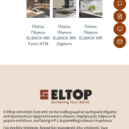
-Με δυνατότητα εύκολου καθημερινού καθαρισμού
με όλες τις κοινές οικιακές χημικές ουσίες
-Με επιφάνεια χωρίς πόρους, απόλυτα υγιεινή
Πλάτες
Πλάτες
Πλάτες
Πάγκων
Πάγκων
Πάγκων
ELBACK WR
ELBACK WR
ELBACK WR
Fenix NTM
Digiform
H Eltop αποτελεί ένα από τα πιο καθιερωμένα εμπορικά σήματα
αντιπροσωπιών αρχιτεκτονικών υλικών, παραγωγής πάγκων &
μερών επίπλων, surfacing H.P.L & panelling ειδικών πυρήνων.
Για σχεδόν τέσσερις δεκαετίες κυριαρχεί στις επιλογές των