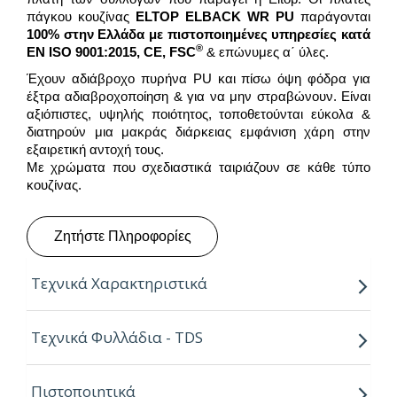
πάγκου κουζίνας
ELTOP ELBACK WR PU
παράγονται
100% στην Ελλάδα με πιστοποιημένες υπηρεσίες κατά
®
EN ISO 9001:2015, CE, FSC
& επώνυμες α΄ ύλες.
Έχουν αδιάβροχο πυρήνα PU και πίσω όψη φόδρα για
έξτρα αδιαβροχοποίηση & για να μην στραβώνουν. Είναι
αξιόπιστες, υψηλής ποιότητος, τοποθετούνται εύκολα &
διατηρούν μια μακράς διάρκειας εμφάνιση χάρη στην
εξαιρετική αντοχή τους.
Με χρώματα που σχεδιαστικά ταιριάζουν σε κάθε τύπο
κουζίνας.
Ζητήστε Πληροφορίες
Τεχνικά Χαρακτηριστικά
Οι πλάτες κουζίνας
ELTOP ELBACK WR
έχουν
Τεχνικά Φυλλάδια - TDS
πυρήνα
PU
, 100% αδιάβροχο & επικάλυψη από
φύλλα High Pressure Laminate
πάχους 0.7-
Πιστοποιητικά
0.8mm επιλεγμένα από τους σημαντικότερους