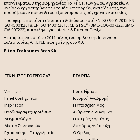
επαγγελματιών της βιομηχανίας Ho.Re.Ca, των χώρων γραφείων,
υγείας & εργαστηρίων, του τομέα μεταφορών, εκπαίδευσης, των
προσόψεων κτιρίων & του εξοπλισμού της σύγχρονης κατοικίας.
Προσφέρει προϊόντα αξιόπιστα & βιώσιμα κατά EN ISO 9001:2015, EN
®
ISO 45001:2018, EN ISO 14001:2015,
CE & FSC
(BMC-COC-007222, BMC-
CW-007222), κατάλληλα για Interior & Exterior Design.
Η εταιρία είναι από το 2011 μέλος του ομίλου της Interwood
Ξυλεμπορίας Α.Τ.Ε.Ν.Ε, εισηγμένης στο Χ.A.
Eltop Trokoudes Bros SA
ΞΕΚΙΝΗΣΤΕ ΤΟ ΕΡΓΟ ΣΑΣ
ΕΤΑΙΡΕΙΑ
Visualizer
Ποιοι Είμαστε
Panel Configurator
Ιστορική Αναδρομή
Inspiration
Η Υπόσχεση Μας
Προδιαγραφές Προϊόντων
Ανθρώπινο Δυναμικό
Δειγματολόγια
Ευκαιρίες Καριέρας
Δίκτυο Συνεργατών
Αειφόρος Ανάπτυξη
Εξυπηρέτηση Επαγγελματία
Ο Όμιλος
Επικοινωνία
Τελευταία Νέα