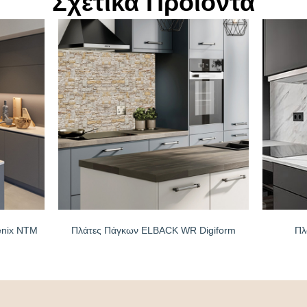
Σχετικά Προϊόντα
enix NTM
Πλάτες Πάγκων ELBACK WR Digiform
Πλ