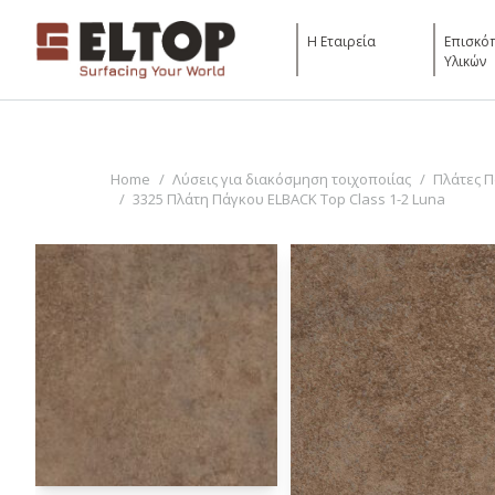
Η Εταιρεία
Επισκό
Υλικών
You are here:
Home
Λύσεις για διακόσμηση τοιχοποιίας
Πλάτες 
3325 Πλάτη Πάγκου ELBACK Top Class 1-2 Luna