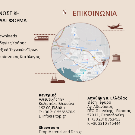
ΕΠΙΚΟΙΝΩΝΙΑ
ΝΩΣΤΙΚΗ
ΛΑΤΦΟΡΜΑ
ownloads
δηγίες Χρήσης
εξικό Τεχνικών Όρων
ροϊοντικός Κατάλογος
Κεντρικό
Aποθήκη Β. Ελλάδας
Αλιευτικής 197
Θέση Γέφυρα
Καλιμπάκι, Ελευσίνα
Αγ. Αθανάσιος
192 00, Ελλάδα
ΠΕΟ Θεσ/νίκης – Βέροιας
Τ: +30 210 5565570-9
570 11, Θεσσαλονίκη
E: info@eltop.gr
Τ: +30 2310 753453
F: +30 2310 715444
Showroom
Eltop Material and Design