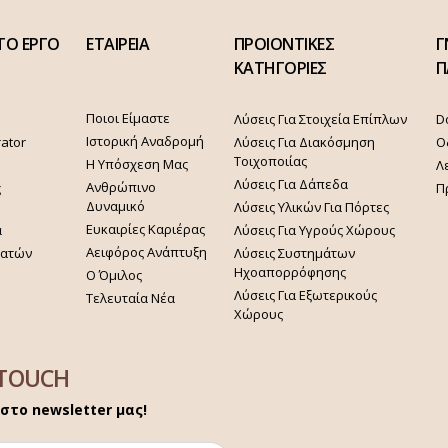
ΤΟ ΕΡΓΟ
ΕΤΑΙΡΕΙΑ
ΠΡΟΙΟΝΤΙΚΕΣ
Γ
ΚΑΤΗΓΟΡΙΕΣ
Π
Ποιοι Είμαστε
Λύσεις Για Στοιχεία Επίπλων
D
Ιστορική Αναδρομή
rator
Λύσεις Για Διακόσμηση
Ο
Τοιχοποιίας
Η Υπόσχεση Μας
Λ
Λύσεις Για Δάπεδα
Ανθρώπινο
ς
Π
Δυναμικό
Λύσεις Υλικών Για Πόρτες
Ευκαιρίες Καριέρας
α
Λύσεις Για Υγρούς Χώρους
Αειφόρος Ανάπτυξη
γατών
Λύσεις Συστημάτων
Ηχοαπορρόφησης
Ο Όμιλος
Λύσεις Για Εξωτερικούς
Τελευταία Νέα
Χώρους
 TOUCH
στο newsletter μας!