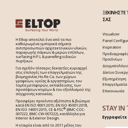
ΞΕΚΙΝΗΣΤΕ 
ΣΑΣ
Visualizer
H Eltop αποτελεί ένα από τα πιο
Panel Configu
καθιερωμένα εμπορικά σήματα
Inspiration
αντιπροσωπιών αρχιτεκτονικών υλικών,
παραγωγής πάγκων & μερών επίπλων,
Προδιαγραφέ
surfacing H.P.L & panelling ειδικών
Προϊόντων
πυρήνων.
Δειγματολόγι
Για σχεδόν τέσσερις δεκαετίες κυριαρχεί
στις επιλογές των επαγγελματιών της
Δίκτυο Συνερ
βιομηχανίας Ho.Re.Ca, των χώρων
Εξυπηρέτηση
γραφείων, υγείας & εργαστηρίων, του
Επαγγελματία
τομέα μεταφορών, εκπαίδευσης, των
προσόψεων κτιρίων & του εξοπλισμού της
Επικοινωνία
σύγχρονης κατοικίας.
Προσφέρει προϊόντα αξιόπιστα & βιώσιμα
κατά EN ISO 9001:2015, EN ISO 45001:2018,
STAY IN
®
EN ISO 14001:2015,
CE & FSC
(BMC-COC-
007222, BMC-CW-007222), κατάλληλα για
Εγγραφείτε 
Interior & Exterior Design.
Η εταιρία είναι από το 2011 μέλος του