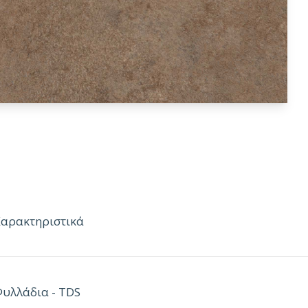
Χαρακτηριστικά
κουζίνας
ELTOP ELBACK WR
έχουν πυρήνα
PU
, 100% αδιάβροχο & 
 High Pressure Laminate
πάχους 0.7-0.8mm επιλεγμένα από τους
Φυλλάδια - TDS
ρους παραγωγούς διεθνώς όπως: Formica Group eu, Arpa Industriale