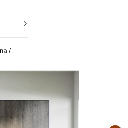
α μην
ν κάθε
ες κατά
οικονόμηση
na /
ημικές