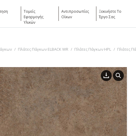
πηση
Τομείς
Αντιπροσωπίες
Ξεκινήστε Το
Εφαρμογής
Οίκων
Έργο Σας
Υλικών
Πάγκων
Πλάτες Πάγκων ELBACK WR
Πλάτες Πάγκων HPL
Πλάτες Πά