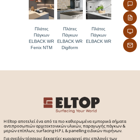
-Με δυνατότητα εύκολου καθημερινού καθαρισμού
με όλες τις κοινές οικιακές χημικές ουσίες
-Με επιφάνεια χωρίς πόρους, απόλυτα υγιεινή
Πλάτες
Πλάτες
Πλάτες
Πάγκων
Πάγκων
Πάγκων
ELBACK WR
ELBACK WR
ELBACK WR
Fenix NTM
Digiform
H Eltop αποτελεί ένα από τα πιο καθιερωμένα εμπορικά σήματα
αντιπροσωπιών αρχιτεκτονικών υλικών, παραγωγής πάγκων &
μερών επίπλων, surfacing H.P.L & panelling ειδικών πυρήνων.
Για σχεδόν τέσσερις δεκαετίες κυριαρχεί στις επιλογές των