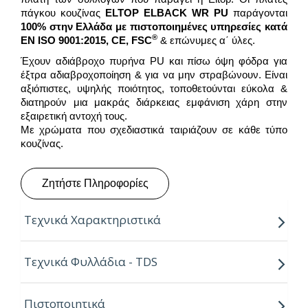
πάγκου κουζίνας
ELTOP ELBACK WR PU
παράγονται
100% στην Ελλάδα με πιστοποιημένες υπηρεσίες κατά
®
EN ISO 9001:2015, CE, FSC
& επώνυμες α΄ ύλες.
Έχουν αδιάβροχο πυρήνα PU και πίσω όψη φόδρα για
έξτρα αδιαβροχοποίηση & για να μην στραβώνουν. Είναι
αξιόπιστες, υψηλής ποιότητος, τοποθετούνται εύκολα &
διατηρούν μια μακράς διάρκειας εμφάνιση χάρη στην
εξαιρετική αντοχή τους.
Με χρώματα που σχεδιαστικά ταιριάζουν σε κάθε τύπο
κουζίνας.
Ζητήστε Πληροφορίες
Τεχνικά Χαρακτηριστικά
Οι πλάτες κουζίνας
ELTOP ELBACK WR
έχουν
Τεχνικά Φυλλάδια - TDS
πυρήνα
PU
, 100% αδιάβροχο & επικάλυψη από
φύλλα High Pressure Laminate
πάχους 0.7-
Πιστοποιητικά
0.8mm επιλεγμένα από τους σημαντικότερους