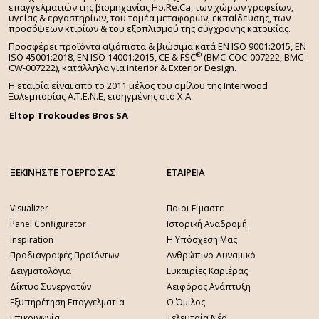
επαγγελματιών της βιομηχανίας Ho.Re.Ca, των χώρων γραφείων,
υγείας & εργαστηρίων, του τομέα μεταφορών, εκπαίδευσης, των
προσόψεων κτιρίων & του εξοπλισμού της σύγχρονης κατοικίας.
Προσφέρει προϊόντα αξιόπιστα & βιώσιμα κατά EN ISO 9001:2015, EN
®
ISO 45001:2018, EN ISO 14001:2015,
CE & FSC
(BMC-COC-007222, BMC-
CW-007222), κατάλληλα για Interior & Exterior Design.
Η εταιρία είναι από το 2011 μέλος του ομίλου της Interwood
Ξυλεμπορίας Α.Τ.Ε.Ν.Ε, εισηγμένης στο Χ.A.
Eltop Trokoudes Bros SA
ΞΕΚΙΝΗΣΤΕ ΤΟ ΕΡΓΟ ΣΑΣ
ΕΤΑΙΡΕΙΑ
Visualizer
Ποιοι Είμαστε
Panel Configurator
Ιστορική Αναδρομή
Inspiration
Η Υπόσχεση Μας
Προδιαγραφές Προϊόντων
Ανθρώπινο Δυναμικό
Δειγματολόγια
Ευκαιρίες Καριέρας
Δίκτυο Συνεργατών
Αειφόρος Ανάπτυξη
Εξυπηρέτηση Επαγγελματία
Ο Όμιλος
Επικοινωνία
Τελευταία Νέα