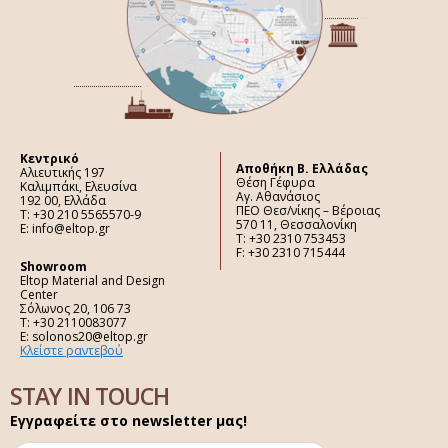
Κεντρικό
Aποθήκη Β. Ελλάδας
Αλιευτικής 197
Θέση Γέφυρα
Καλιμπάκι, Ελευσίνα
Αγ. Αθανάσιος
192 00, Ελλάδα
ΠΕΟ Θεσ/νίκης – Βέροιας
Τ: +30 210 5565570-9
570 11, Θεσσαλονίκη
E: info@eltop.gr
Τ: +30 2310 753453
F: +30 2310 715444
Showroom
Eltop Material and Design
Center
Σόλωνος 20, 106 73
Τ: +30 2110083077
E: solonos20@eltop.gr
Κλείστε ραντεβού
STAY IN TOUCH
Εγγραφείτε στο newsletter μας!