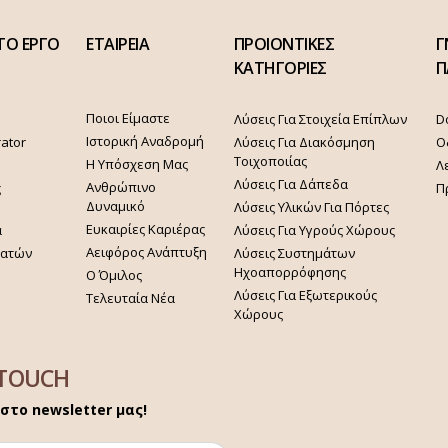
ΤΟ ΕΡΓΟ
ΕΤΑΙΡΕΙΑ
ΠΡΟΙΟΝΤΙΚΕΣ
Γ
ΚΑΤΗΓΟΡΙΕΣ
Π
Ποιοι Είμαστε
Λύσεις Για Στοιχεία Επίπλων
D
Ιστορική Αναδρομή
rator
Λύσεις Για Διακόσμηση
Ο
Τοιχοποιίας
Η Υπόσχεση Μας
Λ
Λύσεις Για Δάπεδα
Ανθρώπινο
ς
Π
Δυναμικό
Λύσεις Υλικών Για Πόρτες
Ευκαιρίες Καριέρας
α
Λύσεις Για Υγρούς Χώρους
Αειφόρος Ανάπτυξη
γατών
Λύσεις Συστημάτων
Ηχοαπορρόφησης
Ο Όμιλος
Λύσεις Για Εξωτερικούς
Τελευταία Νέα
Χώρους
 TOUCH
στο newsletter μας!