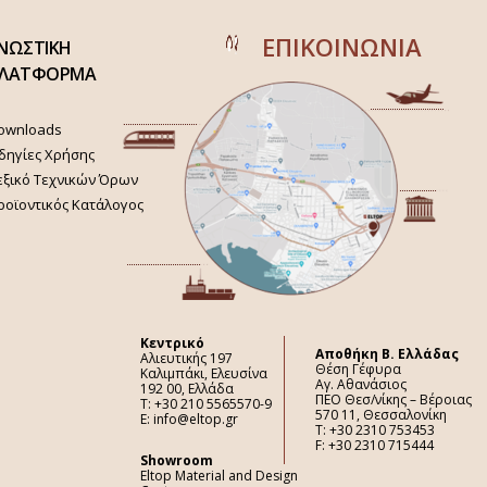
ΕΠΙΚΟΙΝΩΝΙΑ
ΝΩΣΤΙΚΗ
ΛΑΤΦΟΡΜΑ
ownloads
δηγίες Χρήσης
εξικό Τεχνικών Όρων
ροϊοντικός Κατάλογος
Κεντρικό
Aποθήκη Β. Ελλάδας
Αλιευτικής 197
Θέση Γέφυρα
Καλιμπάκι, Ελευσίνα
Αγ. Αθανάσιος
192 00, Ελλάδα
ΠΕΟ Θεσ/νίκης – Βέροιας
Τ: +30 210 5565570-9
570 11, Θεσσαλονίκη
E: info@eltop.gr
Τ: +30 2310 753453
F: +30 2310 715444
Showroom
Eltop Material and Design