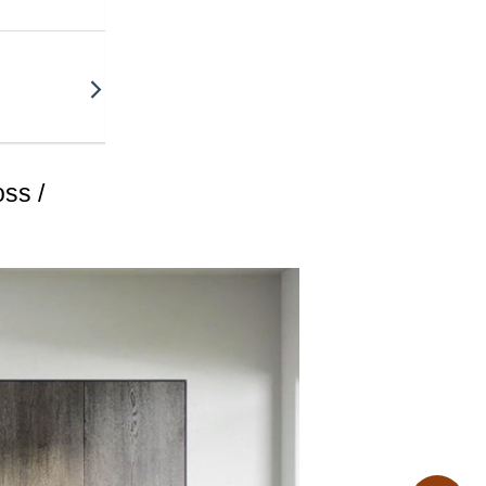
α μην
ν κάθε
ες κατά
οικονόμηση
ss /
ημικές