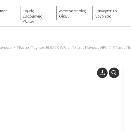
πηση
Τομείς
Αντιπροσωπίες
Ξεκινήστε Το
Εφαρμογής
Οίκων
Έργο Σας
Υλικών
Πάγκων
Πλάτες Πάγκων ELBACK WR
Πλάτες Πάγκων HPL
Πλάτες Πά