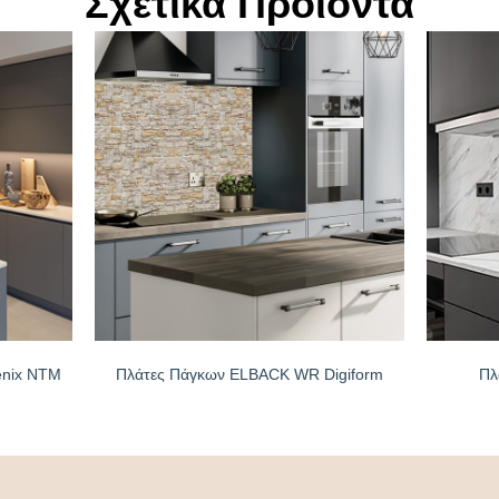
Σχετικά Προϊόντα
enix NTM
Πλάτες Πάγκων ELBACK WR Digiform
Πλ