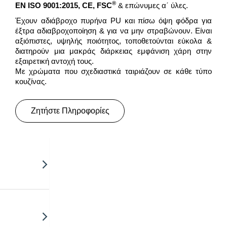
®
EN ISO 9001:2015, CE, FSC
& επώνυμες α΄ ύλες.
Έχουν αδιάβροχο πυρήνα PU και πίσω όψη φόδρα για
έξτρα αδιαβροχοποίηση & για να μην στραβώνουν. Είναι
αξιόπιστες, υψηλής ποιότητος, τοποθετούνται εύκολα &
διατηρούν μια μακράς διάρκειας εμφάνιση χάρη στην
εξαιρετική αντοχή τους.
Με χρώματα που σχεδιαστικά ταιριάζουν σε κάθε τύπο
κουζίνας.
Ζητήστε Πληροφορίες
επικάλυψη
, Sm’Art κ.α