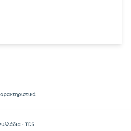
Χαρακτηριστικά
κουζίνας
ELTOP ELBACK WR
έχουν πυρήνα
PU
, 100% αδιάβροχο & 
 High Pressure Laminate
πάχους 0.7-0.8mm επιλεγμένα από τους
Φυλλάδια - TDS
ρους παραγωγούς διεθνώς όπως: Formica Group eu, Arpa Industriale