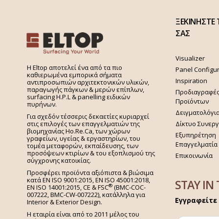
ΞΕΚΙΝΗΣΤΕ 
ΣΑΣ
Visualizer
H Eltop αποτελεί ένα από τα πιο
Panel Configu
καθιερωμένα εμπορικά σήματα
Inspiration
αντιπροσωπιών αρχιτεκτονικών υλικών,
παραγωγής πάγκων & μερών επίπλων,
Προδιαγραφέ
surfacing H.P.L & panelling ειδικών
Προϊόντων
πυρήνων.
Δειγματολόγι
Για σχεδόν τέσσερις δεκαετίες κυριαρχεί
στις επιλογές των επαγγελματιών της
Δίκτυο Συνερ
βιομηχανίας Ho.Re.Ca, των χώρων
Εξυπηρέτηση
γραφείων, υγείας & εργαστηρίων, του
Επαγγελματία
τομέα μεταφορών, εκπαίδευσης, των
προσόψεων κτιρίων & του εξοπλισμού της
Επικοινωνία
σύγχρονης κατοικίας.
Προσφέρει προϊόντα αξιόπιστα & βιώσιμα
κατά EN ISO 9001:2015, EN ISO 45001:2018,
STAY IN
®
EN ISO 14001:2015,
CE & FSC
(BMC-COC-
007222, BMC-CW-007222), κατάλληλα για
Εγγραφείτε 
Interior & Exterior Design.
Η εταιρία είναι από το 2011 μέλος του