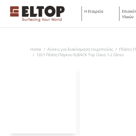
Η Εταιρεία
Επισκό
Υλικών
You are here:
Home
Λύσεις για διακόσμηση τοιχοποιίας
Πλάτες 
1321 Πλάτη Πάγκου ELBACK Top Class 1-2 Gloss