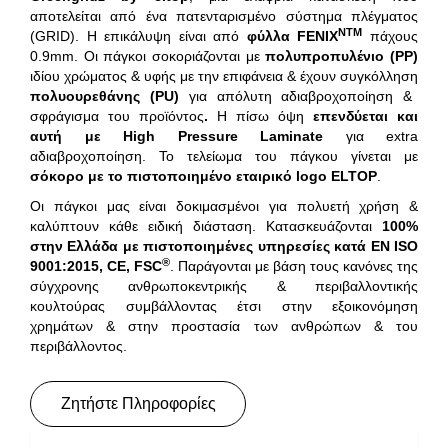
αποτελείται από ένα πατενταρισμένο σύστημα πλέγματος
NTM
(GRID). Η επικάλυψη είναι από
φύλλα FENIX
πάχους
0.9mm. Οι πάγκοι σοκοριάζονται με
πολυπροπυλένιο (PP)
ιδίου χρώματος & υφής με την επιφάνεια & έχουν συγκόλληση
πολυουρεθάνης (PU)
για απόλυτη αδιαβροχοποίηση &
σφράγισμα του προϊόντος
.
Η πίσω όψη
επενδύεται και
αυτή με
High
Pressure
Laminate
για extra
αδιαβροχοποίηση. Το τελείωμα του πάγκου γίνεται με
σόκορο με το πιστοποιημένο εταιρικό
logo
ELTOP
.
Οι πάγκοι μας είναι δοκιμασμένοι για πολυετή χρήση &
καλύπτουν κάθε ειδική διάσταση. Κατασκευάζονται
100%
στην Ελλάδα
με πιστοποιημένες υπηρεσίες κατά EN ISO
®
9001:2015, CE, FSC
. Παράγονται με βάση τους κανόνες της
σύγχρονης ανθρωποκεντρικής & περιβαλλοντικής
κουλτούρας συμβάλλοντας έτσι στην εξοικονόμηση
χρημάτων & στην προστασία των ανθρώπων & του
περιβάλλοντος.
Ζητήστε Πληροφορίες