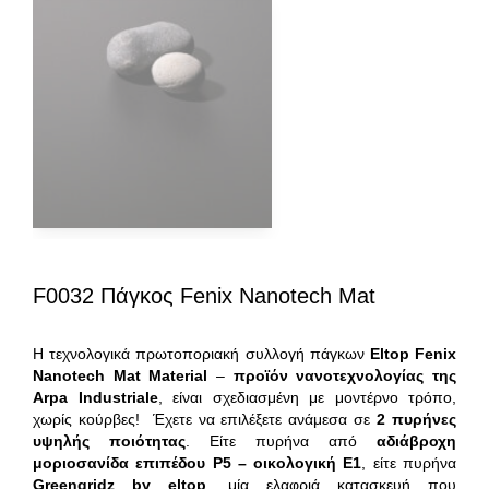
F0032 Πάγκος Fenix Nanotech Mat
H τεχνολογικά πρωτοποριακή συλλογή πάγκων
Eltop
Fenix
Nanotech
Mat
Material
–
προϊόν νανοτεχνολογίας της
Arpa
Industriale
, είναι σχεδιασμένη με μοντέρνο τρόπο,
χωρίς κούρβες! Έχετε να επιλέξετε ανάμεσα σε
2 πυρήνες
υψηλής ποιότητας
. Είτε πυρήνα από
αδιάβροχη
μοριοσανίδα επιπέδου P5 – οικολογική Ε1
, είτε πυρήνα
Greengridz by eltop
, μία ελαφριά κατασκευή που