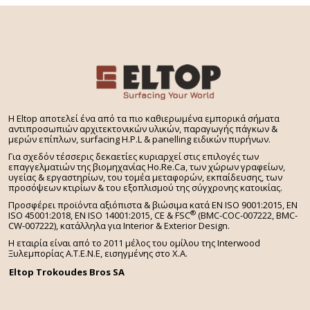
– Υγιεινό, με εξελιγμένη αντιβακτηριδιακή
επιφάνεια κατάλληλη για τρόφιμα
– Αναβαθμισμένη ανθεκτικότητα σε θερμότητα,
κρούση, τριβή & στις μεταβολές του χρώματος από
την ηλιακή ακτινοβολία
– Πρωτοποριακή δυνατότητα θερμικής
επιδιόρθωσης των μικροεκδορών (εντός 24h) λόγω
H Eltop αποτελεί ένα από τα πιο καθιερωμένα εμπορικά σήματα
της εφαρμογής νανοτεχνολογίας στην ύλη.
αντιπροσωπιών αρχιτεκτονικών υλικών, παραγωγής πάγκων &
μερών επίπλων, surfacing H.P.L & panelling ειδικών πυρήνων.
– Ποιότητα και βαθύ χρώμα
Για σχεδόν τέσσερις δεκαετίες κυριαρχεί στις επιλογές των
επαγγελματιών της βιομηχανίας Ho.Re.Ca, των χώρων γραφείων,
– Εύκολος καθαρισμός, υψηλή αντοχή σε
υγείας & εργαστηρίων, του τομέα μεταφορών, εκπαίδευσης, των
καθαριστικά & χημικά
προσόψεων κτιρίων & του εξοπλισμού της σύγχρονης κατοικίας.
Προσφέρει προϊόντα αξιόπιστα & βιώσιμα κατά EN ISO 9001:2015, EN
Όλοι οι πάγκοι κουζίνας που παράγει η εταιρίας
®
ISO 45001:2018, EN ISO 14001:2015,
CE & FSC
(BMC-COC-007222, BMC-
CW-007222), κατάλληλα για Interior & Exterior Design.
μας μπορούν να συνοδευτούν από ομοιόχρωμο
τραπέζι, πάσο ή νησίδα ειδικού σχεδίου. Σας
Η εταιρία είναι από το 2011 μέλος του ομίλου της Interwood
Ξυλεμπορίας Α.Τ.Ε.Ν.Ε, εισηγμένης στο Χ.A.
παρουσιάζουμε τη νέα εξειδικευμένη υπηρεσία μας
TopShape
για πάγκους Fenix, με την οποία εσείς
Eltop Trokoudes Bros SA
σχεδιάζετε… και εμείς δημιουργούμε τα πιο ιδιαίτερα
σχήματα! Επίσης σας προσφέρουμε ομοιόχρωμες