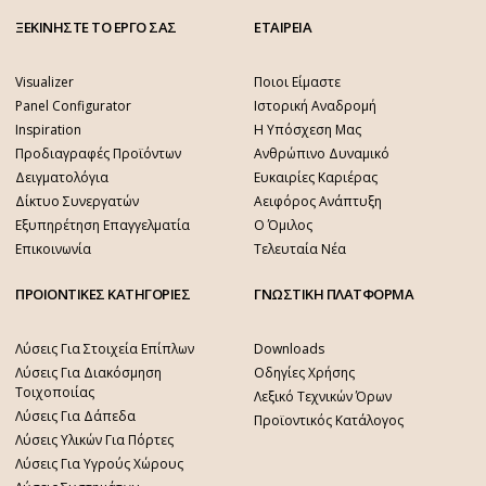
πλάτες mdf 8mm ή από pu 10mm 100% αδιάβροχο,
ΞΕΚΙΝΗΣΤΕ ΤΟ ΕΡΓΟ ΣΑΣ
ΕΤΑΙΡΕΙΑ
φύλλα φλούδας φορμάικας &
ομοιόχρωμα
panel
Hpl
για παράλληλη τοποθέτηση στο ίδιο έργο,
του ίδιου χρώματος, τόσο στις οριζόντιες όσο
Visualizer
Ποιοι Είμαστε
& στις κάθετες επιφάνειες
!
Panel Configurator
Ιστορική Αναδρομή
Inspiration
Η Υπόσχεση Μας
Προδιαγραφές Προϊόντων
Ανθρώπινο Δυναμικό
Δειγματολόγια
Ευκαιρίες Καριέρας
Δίκτυο Συνεργατών
Αειφόρος Ανάπτυξη
Εξυπηρέτηση Επαγγελματία
Ο Όμιλος
Επικοινωνία
Τελευταία Νέα
ΠΡΟΙΟΝΤΙΚΕΣ ΚΑΤΗΓΟΡΙΕΣ
ΓΝΩΣΤΙΚΗ ΠΛΑΤΦΟΡΜΑ
Λύσεις Για Στοιχεία Επίπλων
Downloads
Λύσεις Για Διακόσμηση
Οδηγίες Χρήσης
Τοιχοποιίας
Λεξικό Τεχνικών Όρων
Λύσεις Για Δάπεδα
Προϊοντικός Κατάλογος
Λύσεις Υλικών Για Πόρτες
Λύσεις Για Υγρούς Χώρους