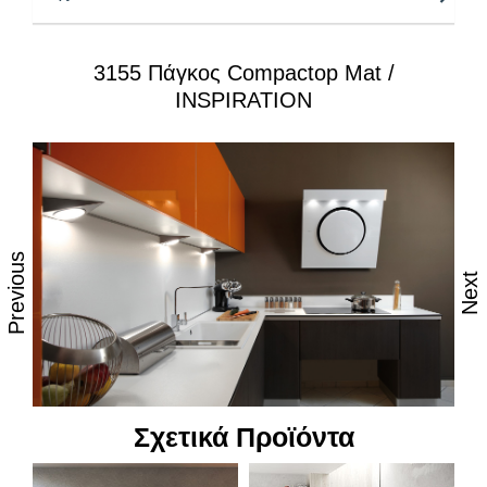
Πυρήνας :
Μαύρος μασίφ
3155 Πάγκος Compactop Mat /
Ειδικές επεξεργασίες:
– Άνοιγμα νεροχύτη & μπαταρίας
INSPIRATION
– 5 προφίλ, ρουταρίσματα τελειώματος
Αναβαθμισμένες Ιδιότητες:
Σύγχρονη αισθητική, λεπτή εμφάνιση
Στιβαροί και ανθεκτικοί στη καθημερινή φθορά από
Previous
τριβή, κρούση & χάραξη
Next
Ανθεκτικοί στη θερμοκρασία, 100% στην υγρασία &
το νερό
Επιφάνεια χωρίς πόρους, απόλυτα υγιεινή &
κατάλληλη για τρόφιμα
Ανθεκτικοί στους λεκέδες
Σχετικά Προϊόντα
Δυνατότητα εύκολου καθημερινού καθαρισμού με
όλες τις κοινές οικιακές χημικές ουσίες ή