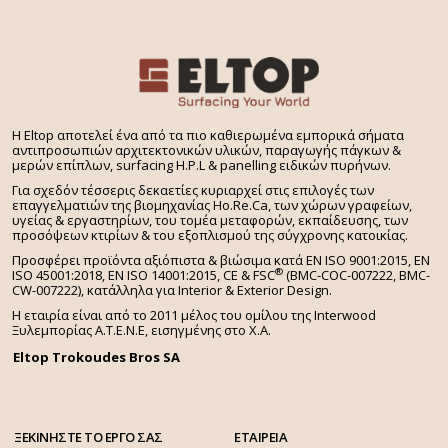
H Eltop αποτελεί ένα από τα πιο καθιερωμένα εμπορικά σήματα
αντιπροσωπιών αρχιτεκτονικών υλικών, παραγωγής πάγκων &
μερών επίπλων, surfacing H.P.L & panelling ειδικών πυρήνων.
Για σχεδόν τέσσερις δεκαετίες κυριαρχεί στις επιλογές των
επαγγελματιών της βιομηχανίας Ho.Re.Ca, των χώρων γραφείων,
υγείας & εργαστηρίων, του τομέα μεταφορών, εκπαίδευσης, των
προσόψεων κτιρίων & του εξοπλισμού της σύγχρονης κατοικίας.
Προσφέρει προϊόντα αξιόπιστα & βιώσιμα κατά EN ISO 9001:2015, EN
®
ISO 45001:2018, EN ISO 14001:2015,
CE & FSC
(BMC-COC-007222, BMC-
CW-007222), κατάλληλα για Interior & Exterior Design.
Η εταιρία είναι από το 2011 μέλος του ομίλου της Interwood
Ξυλεμπορίας Α.Τ.Ε.Ν.Ε, εισηγμένης στο Χ.A.
Eltop Trokoudes Bros SA
ΞΕΚΙΝΗΣΤΕ ΤΟ ΕΡΓΟ ΣΑΣ
ΕΤΑΙΡΕΙΑ