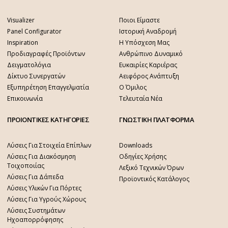
Visualizer
Ποιοι Είμαστε
Panel Configurator
Ιστορική Αναδρομή
Inspiration
Η Υπόσχεση Μας
Προδιαγραφές Προϊόντων
Ανθρώπινο Δυναμικό
Δειγματολόγια
Ευκαιρίες Καριέρας
Δίκτυο Συνεργατών
Αειφόρος Ανάπτυξη
Εξυπηρέτηση Επαγγελματία
Ο Όμιλος
Επικοινωνία
Τελευταία Νέα
ΠΡΟΙΟΝΤΙΚΕΣ ΚΑΤΗΓΟΡΙΕΣ
ΓΝΩΣΤΙΚΗ ΠΛΑΤΦΟΡΜΑ
Λύσεις Για Στοιχεία Επίπλων
Downloads
Λύσεις Για Διακόσμηση
Οδηγίες Χρήσης
Τοιχοποιίας
Λεξικό Τεχνικών Όρων
Λύσεις Για Δάπεδα
Προϊοντικός Κατάλογος
Λύσεις Υλικών Για Πόρτες
Λύσεις Για Υγρούς Χώρους
Λύσεις Συστημάτων
Ηχοαπορρόφησης