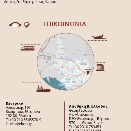
Λύσεις Για Εξωτερικούς Χώρους
ΕΠΙΚΟΙΝΩΝΙΑ
Κεντρικό
Aποθήκη Β. Ελλάδας
Αλιευτικής 197
Θέση Γέφυρα
Καλιμπάκι, Ελευσίνα
Αγ. Αθανάσιος
192 00, Ελλάδα
ΠΕΟ Θεσ/νίκης – Βέροιας
Τ: +30 210 5565570-9
570 11, Θεσσαλονίκη
E: info@eltop.gr
Τ: +30 2310 753453
F: +30 2310 715444