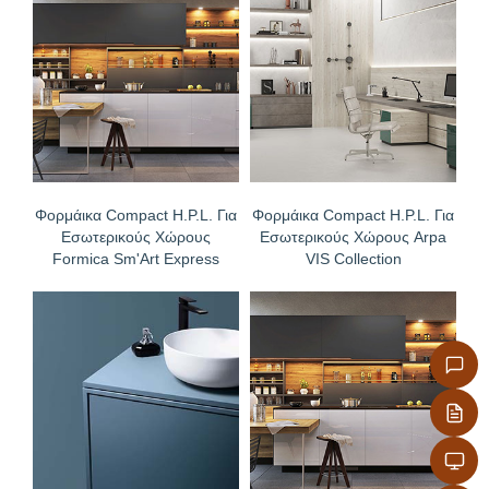
απολύμανσης με ατμό
Δεν χρειάζονται επεξεργασία άκρων, προσφέρονται
με ρουτάρισμα επιλογής σας στις διαμήκεις και
εγκάρσιες άκρες
Φορμάικα Compact H.P.L. Για
Φορμάικα Compact H.P.L. Για
Εσωτερικούς Χώρους
Εσωτερικούς Χώρους Arpa
Formica Sm'Art Express
VIS Collection