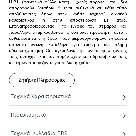
H
.
P
.
L
(φαινολικά φύλλα κraft), χωρίς πόρους που δεν
απορροφούν βακτήρια & είναι ανθεκτικά σε κάθε τύπο
απολύμανσης όπως στην χρήση ισχυρού οικιακού
καθαριστικού ή στην αποστείρωση με ατμό.
Επαναπροσδιορίζοντας τις έννοιες του στιβαρού και
παράλληλα αντιμικροβιακού το compact προσφέρει άνεση,
ανθεκτικότητα στη δράση των μικροοργανισμών, επιφάνεια
απόλυτα υγιεινή κατάλληλη για τρόφιμα και πλήρη
αδιαβροχοποίηση. Οι πάγκοι λόγω της ανώτερης μηχανικής
τους αντοχής και των πυράντοχων και υδροφοβικών τους
ιδιοτήτων προορίζονται για πολυετή χρήση.
Ζητήστε Πληροφορίες
Τεχνικά Χαρακτηριστικά
Παραγόμενα πάχη:
10mm
Πιστοποιητικά
Παραγόμενο μήκος:
4.20m
Τεχνικά Φυλλάδια-TDS
Παραγόμενα πλάτη:
0.60, 0.64 & 0.80