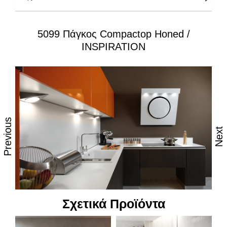
Πυρήνας :
Μαύρος μασίφ
5099 Πάγκος Compactop Honed /
Ειδικές επεξεργασίες:
– Άνοιγμα νεροχύτη & μπαταρίας
INSPIRATION
– 5 προφίλ, ρουταρίσματα τελειώματος
Αναβαθμισμένες Ιδιότητες:
Σύγχρονη αισθητική, λεπτή εμφάνιση
Στιβαροί και ανθεκτικοί στη καθημερινή φθορά από
Previous
τριβή, κρούση & χάραξη
Next
Ανθεκτικοί στη θερμοκρασία, 100% στην υγρασία &
το νερό
Επιφάνεια χωρίς πόρους, απόλυτα υγιεινή &
κατάλληλη για τρόφιμα
Ανθεκτικοί στους λεκέδες
Σχετικά Προϊόντα
Δυνατότητα εύκολου καθημερινού καθαρισμού με
όλες τις κοινές οικιακές χημικές ουσίες ή