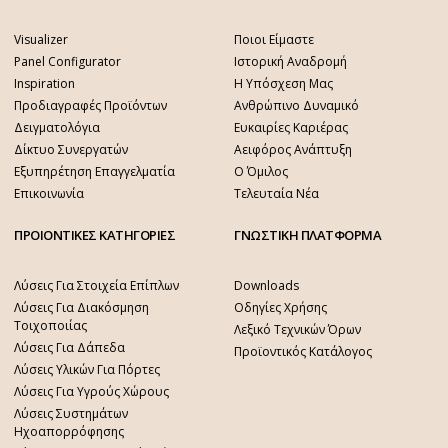
Visualizer
Ποιοι Είμαστε
Panel Configurator
Ιστορική Αναδρομή
Inspiration
Η Υπόσχεση Μας
Προδιαγραφές Προϊόντων
Ανθρώπινο Δυναμικό
Δειγματολόγια
Ευκαιρίες Καριέρας
Δίκτυο Συνεργατών
Αειφόρος Ανάπτυξη
Εξυπηρέτηση Επαγγελματία
Ο Όμιλος
Επικοινωνία
Τελευταία Νέα
ΠΡΟΙΟΝΤΙΚΕΣ ΚΑΤΗΓΟΡΙΕΣ
ΓΝΩΣΤΙΚΗ ΠΛΑΤΦΟΡΜΑ
Λύσεις Για Στοιχεία Επίπλων
Downloads
Λύσεις Για Διακόσμηση
Οδηγίες Χρήσης
Τοιχοποιίας
Λεξικό Τεχνικών Όρων
Λύσεις Για Δάπεδα
Προϊοντικός Κατάλογος
Λύσεις Υλικών Για Πόρτες
Λύσεις Για Υγρούς Χώρους
Λύσεις Συστημάτων
Ηχοαπορρόφησης