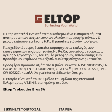
H Eltop αποτελεί ένα από τα πιο καθιερωμένα εμπορικά σήματα
αντιπροσωπιών αρχιτεκτονικών υλικών, παραγωγής πάγκων &
μερών επίπλων, surfacing H.P.L & panelling ειδικών πυρήνων.
Για σχεδόν τέσσερις δεκαετίες κυριαρχεί στις επιλογές των
επαγγελματιών της βιομηχανίας Ho.Re.Ca, των χώρων γραφείων,
υγείας & εργαστηρίων, του τομέα μεταφορών, εκπαίδευσης, των
προσόψεων κτιρίων & του εξοπλισμού της σύγχρονης κατοικίας.
Προσφέρει προϊόντα αξιόπιστα & βιώσιμα κατά EN ISO 9001:2015, EN
®
ISO 45001:2018, EN ISO 14001:2015,
CE & FSC
(BMC-COC-007222, BMC-
CW-007222), κατάλληλα για Interior & Exterior Design.
Η εταιρία είναι από το 2011 μέλος του ομίλου της Interwood
Ξυλεμπορίας Α.Τ.Ε.Ν.Ε, εισηγμένης στο Χ.A.
Eltop Trokoudes Bros SA
ΞΕΚΙΝΗΣΤΕ ΤΟ ΕΡΓΟ ΣΑΣ
ΕΤΑΙΡΕΙΑ