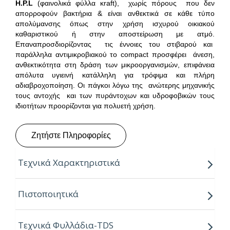
H
.
P
.
L
(φαινολικά φύλλα κraft), χωρίς πόρους που δεν
απορροφούν βακτήρια & είναι ανθεκτικά σε κάθε τύπο
απολύμανσης όπως στην χρήση ισχυρού οικιακού
καθαριστικού ή στην αποστείρωση με ατμό.
Επαναπροσδιορίζοντας τις έννοιες του στιβαρού και
παράλληλα αντιμικροβιακού το compact προσφέρει άνεση,
ανθεκτικότητα στη δράση των μικροοργανισμών, επιφάνεια
απόλυτα υγιεινή κατάλληλη για τρόφιμα και πλήρη
αδιαβροχοποίηση. Οι πάγκοι λόγω της ανώτερης μηχανικής
τους αντοχής και των πυράντοχων και υδροφοβικών τους
ιδιοτήτων προορίζονται για πολυετή χρήση.
Ζητήστε Πληροφορίες
Τεχνικά Χαρακτηριστικά
Παραγόμενα πάχη:
10mm
Πιστοποιητικά
Παραγόμενο μήκος:
4.20m
Τεχνικά Φυλλάδια-TDS
Παραγόμενα πλάτη:
0.60, 0.64 & 0.80