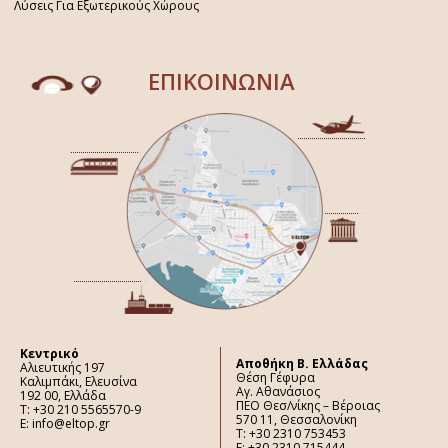
Λύσεις Για Εξωτερικούς Χώρους
ΕΠΙΚΟΙΝΩΝΙΑ
Κεντρικό
Aποθήκη Β. Ελλάδας
Αλιευτικής 197
Θέση Γέφυρα
Καλιμπάκι, Ελευσίνα
Αγ. Αθανάσιος
192 00, Ελλάδα
ΠΕΟ Θεσ/νίκης – Βέροιας
Τ: +30 210 5565570-9
570 11, Θεσσαλονίκη
E: info@eltop.gr
Τ: +30 2310 753453
F: +30 2310 715444