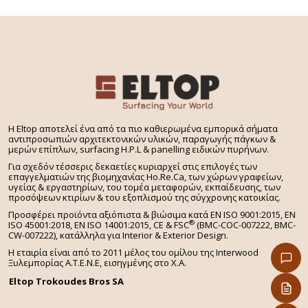
H Eltop αποτελεί ένα από τα πιο καθιερωμένα εμπορικά σήματα
αντιπροσωπιών αρχιτεκτονικών υλικών, παραγωγής πάγκων &
μερών επίπλων, surfacing H.P.L & panelling ειδικών πυρήνων.
Για σχεδόν τέσσερις δεκαετίες κυριαρχεί στις επιλογές των
επαγγελματιών της βιομηχανίας Ho.Re.Ca, των χώρων γραφείων,
υγείας & εργαστηρίων, του τομέα μεταφορών, εκπαίδευσης, των
προσόψεων κτιρίων & του εξοπλισμού της σύγχρονης κατοικίας.
Προσφέρει προϊόντα αξιόπιστα & βιώσιμα κατά EN ISO 9001:2015, EN
®
ISO 45001:2018, EN ISO 14001:2015,
CE & FSC
(BMC-COC-007222, BMC-
CW-007222), κατάλληλα για Interior & Exterior Design.
Η εταιρία είναι από το 2011 μέλος του ομίλου της Interwood
Ξυλεμπορίας Α.Τ.Ε.Ν.Ε, εισηγμένης στο Χ.A.
Eltop Trokoudes Bros SA