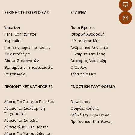
ΞΕΚΙΝΗΣΤΕ ΤΟ ΕΡΓΟ ΣΑΣ
ΕΤΑΙΡΕΙΑ
Visualizer
Ποιοι Είμαστε
Panel Configurator
Ιστορική Αναδρομή
Inspiration
Η Υπόσχεση Μας
Προδιαγραφές Προϊόντων
Ανθρώπινο Δυναμικό
Δειγματολόγια
Ευκαιρίες Καριέρας
Δίκτυο Συνεργατών
Αειφόρος Ανάπτυξη
Εξυπηρέτηση Επαγγελματία
Ο Όμιλος
Επικοινωνία
Τελευταία Νέα
ΠΡΟΙΟΝΤΙΚΕΣ ΚΑΤΗΓΟΡΙΕΣ
ΓΝΩΣΤΙΚΗ ΠΛΑΤΦΟΡΜΑ
Λύσεις Για Στοιχεία Επίπλων
Downloads
Λύσεις Για Διακόσμηση
Οδηγίες Χρήσης
Τοιχοποιίας
Λεξικό Τεχνικών Όρων
Λύσεις Για Δάπεδα
Προϊοντικός Κατάλογος
Λύσεις Υλικών Για Πόρτες
Λύσεις Για Υγρούς Χώρους