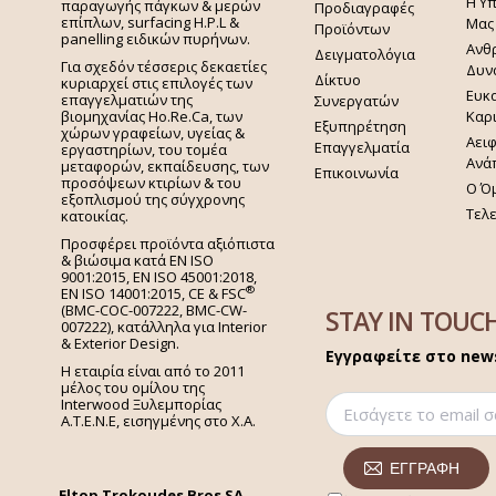
Η Υ
παραγωγής πάγκων & μερών
Προδιαγραφές
επίπλων, surfacing H.P.L &
Μας
Προϊόντων
panelling ειδικών πυρήνων.
Ανθ
Δειγματολόγια
Για σχεδόν τέσσερις δεκαετίες
Δυν
Δίκτυο
κυριαρχεί στις επιλογές των
Ευκα
επαγγελματιών της
Συνεργατών
Καρ
βιομηχανίας Ho.Re.Ca, των
Εξυπηρέτηση
χώρων γραφείων, υγείας &
Αει
Επαγγελματία
εργαστηρίων, του τομέα
Ανά
μεταφορών, εκπαίδευσης, των
Επικοινωνία
προσόψεων κτιρίων & του
Ο Ό
εξοπλισμού της σύγχρονης
Τελ
κατοικίας.
Προσφέρει προϊόντα αξιόπιστα
& βιώσιμα κατά EN ISO
9001:2015, EN ISO 45001:2018,
®
EN ISO 14001:2015,
CE & FSC
(BMC-COC-007222, BMC-CW-
STAY IN TOUC
007222), κατάλληλα για Interior
& Exterior Design.
Εγγραφείτε στο news
Η εταιρία είναι από το 2011
μέλος του ομίλου της
Interwood Ξυλεμπορίας
Α.Τ.Ε.Ν.Ε, εισηγμένης στο Χ.A.
Eltop Trokoudes Bros SA