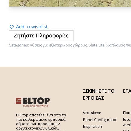
Add to wishlist
Ζητήστε Πληροφορίες
Categories:
Λύσεις για εξωτερικούς χώρους
,
Slate Lite (Καπλαμάς Φ
ΞΕΚΙΝΗΣΤΕ ΤΟ
ΕΤΑ
ΕΡΓΟ ΣΑΣ
Ποιο
Visualizer
H Eltop αποτελεί ένα από τα
Ιστο
πιο καθιερωμένα εμπορικά
Panel Configurator
σήματα αντιπροσωπιών
Ανα
Inspiration
αρχιτεκτονικών υλικών,