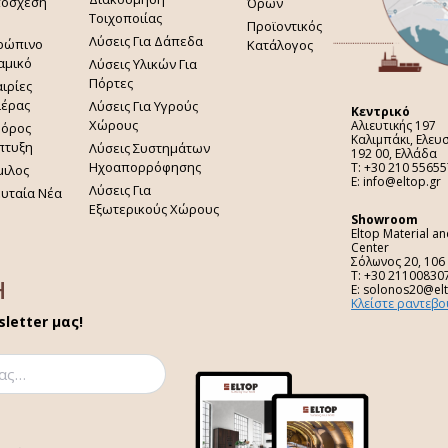
πόσχεση
Όρων
Τοιχοποιίας
Προϊοντικός
Λύσεις Για Δάπεδα
ρώπινο
Κατάλογος
αμικό
Λύσεις Υλικών Για
Πόρτες
ιρίες
ιέρας
Λύσεις Για Υγρούς
Κεντρικό
Χώρους
Αλιευτικής 197
φόρος
Καλιμπάκι, Ελευ
πτυξη
Λύσεις Συστημάτων
192 00, Ελλάδα
Ηχοαπορρόφησης
Τ: +30 210 55655
μιλος
E: info@eltop.gr
Λύσεις Για
ευταία Νέα
Εξωτερικούς Χώρους
Showroom
Eltop Material a
Center
Σόλωνος 20, 106
Τ: +30 21100830
H
E: solonos20@el
Κλείστε ραντεβο
letter μας!