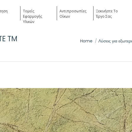
πηση
Τομείς
Αντιπροσωπίες
Ξεκινήστε Το
Εφαρμογής
Οίκων
Έργο Σας
Υλικών
TE TM
You are here:
Home
Λύσεις για εξωτε