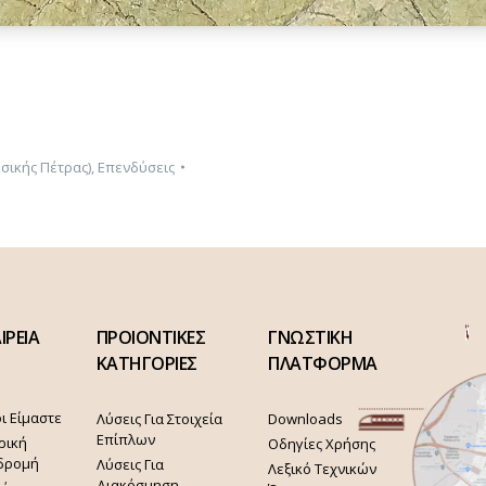
υσικής Πέτρας)
,
Επενδύσεις
ΙΡΕΙΑ
ΠΡΟΙΟΝΤΙΚΕΣ
ΓΝΩΣΤΙΚΗ
ΚΑΤΗΓΟΡΙΕΣ
ΠΛΑΤΦΟΡΜΑ
ι Είμαστε
Λύσεις Για Στοιχεία
Downloads
Επίπλων
ρική
Οδηγίες Χρήσης
δρομή
Λύσεις Για
Λεξικό Τεχνικών
Διακόσμηση