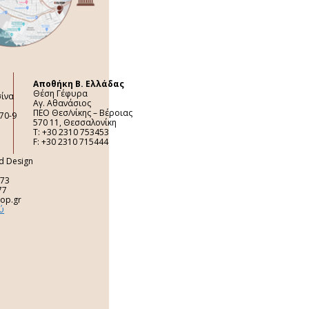
Aποθήκη Β. Ελλάδας
Θέση Γέφυρα
σίνα
Αγ. Αθανάσιος
ΠΕΟ Θεσ/νίκης – Βέροιας
70-9
570 11, Θεσσαλονίκη
Τ: +30 2310 753453
F: +30 2310 715444
nd Design
 73
77
top.gr
ύ