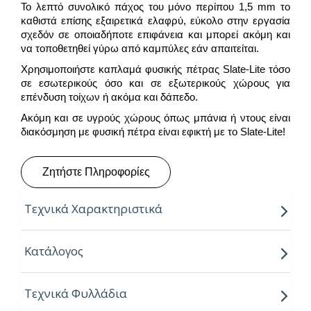
Το λεπτό συνολικό πάχος του μόνο περίπου 1,5 mm το
καθιστά επίσης εξαιρετικά ελαφρύ, εύκολο στην εργασία
σχεδόν σε οποιαδήποτε επιφάνεια και μπορεί ακόμη και
να τοποθετηθεί γύρω από καμπύλες εάν απαιτείται.
Χρησιμοποιήστε καπλαμά φυσικής πέτρας Slate-Lite τόσο
σε εσωτερικούς όσο και σε εξωτερικούς χώρους για
επένδυση τοίχων ή ακόμα και δάπεδο.
Ακόμη και σε υγρούς χώρους όπως μπάνια ή ντους είναι
διακόσμηση με φυσική πέτρα είναι εφικτή με το Slate-Lite!
Ζητήστε Πληροφορίες
Τεχνικά Χαρακτηριστικά
Βασικά στοιχεία για το Slate-Lite
Κατάλογος
Επιφάνεια 100% φυσικής πέτρας
Συνολικό πάχος περίπου: 1,5 χλστ
Τεχνικά Φυλλάδια
Βάρος περίπου: 1,5 kg/m²