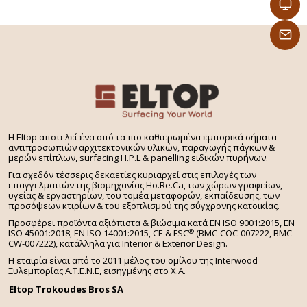
H Eltop αποτελεί ένα από τα πιο καθιερωμένα εμπορικά σήματα
αντιπροσωπιών αρχιτεκτονικών υλικών, παραγωγής πάγκων &
μερών επίπλων, surfacing H.P.L & panelling ειδικών πυρήνων.
Για σχεδόν τέσσερις δεκαετίες κυριαρχεί στις επιλογές των
επαγγελματιών της βιομηχανίας Ho.Re.Ca, των χώρων γραφείων,
υγείας & εργαστηρίων, του τομέα μεταφορών, εκπαίδευσης, των
προσόψεων κτιρίων & του εξοπλισμού της σύγχρονης κατοικίας.
Προσφέρει προϊόντα αξιόπιστα & βιώσιμα κατά EN ISO 9001:2015, EN
®
ISO 45001:2018, EN ISO 14001:2015,
CE & FSC
(BMC-COC-007222, BMC-
CW-007222), κατάλληλα για Interior & Exterior Design.
Η εταιρία είναι από το 2011 μέλος του ομίλου της Interwood
Ξυλεμπορίας Α.Τ.Ε.Ν.Ε, εισηγμένης στο Χ.A.
Eltop Trokoudes Bros SA