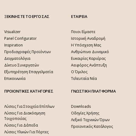
ΞΕΚΙΝΗΣΤΕ ΤΟ ΕΡΓΟ ΣΑΣ
ΕΤΑΙΡΕΙΑ
Visualizer
Ποιοι Είμαστε
Panel Configurator
Ιστορική Αναδρομή
Inspiration
Η Υπόσχεση Μας
Προδιαγραφές Προϊόντων
Ανθρώπινο Δυναμικό
Δειγματολόγια
Ευκαιρίες Καριέρας
Δίκτυο Συνεργατών
Αειφόρος Ανάπτυξη
Εξυπηρέτηση Επαγγελματία
Ο Όμιλος
Επικοινωνία
Τελευταία Νέα
ΠΡΟΙΟΝΤΙΚΕΣ ΚΑΤΗΓΟΡΙΕΣ
ΓΝΩΣΤΙΚΗ ΠΛΑΤΦΟΡΜΑ
Λύσεις Για Στοιχεία Επίπλων
Downloads
Λύσεις Για Διακόσμηση
Οδηγίες Χρήσης
Τοιχοποιίας
Λεξικό Τεχνικών Όρων
Λύσεις Για Δάπεδα
Προϊοντικός Κατάλογος
Λύσεις Υλικών Για Πόρτες