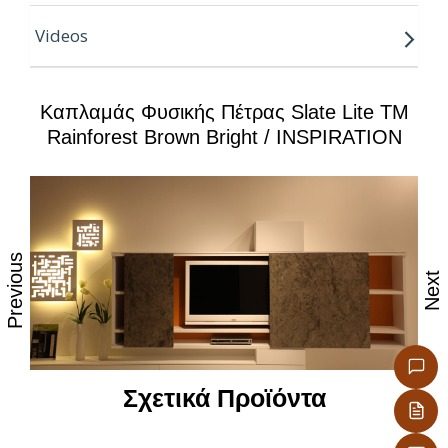
Πίσω μέρος: fiberglass
Videos
Ακρίβεια μεγέθους: 1-2 mm
Μέγιστη θερμοκρασία: 120 °C
Ακτίνα κάμψης: περίπου: 5 εκ
Καπλαμάς Φυσικής Πέτρας Slate Lite TM
Rainforest Brown Bright / INSPIRATION
Previous
Next
Σχετικά Προϊόντα