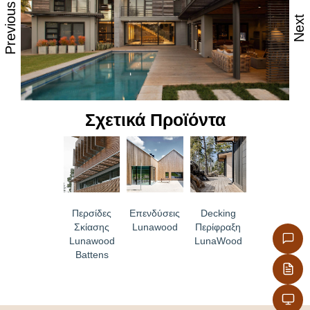
Previous
Χωρίς ρητίνη και σε υψηλές θερμοκρασίες
Next
Αποκτά ένα όμορφο ασημί χρώμα εξωτερικά όταν
αφεθεί χωρίς επεξεργασία
Η διατήρηση του αρχικού καφέ τόνου απαιτεί
επεξεργασία επιφάνειας με προστασία από την
υπεριώδη ακτινοβολία και χρωματισμό
Σχετικά Προϊόντα
Περσίδες
Επενδύσεις
Decking
Σκίασης
Lunawood
Περίφραξη
Lunawood
LunaWood
Battens