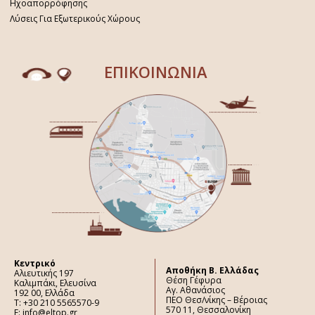
Ηχοαπορρόφησης
Λύσεις Για Εξωτερικούς Χώρους
ΕΠΙΚΟΙΝΩΝΙΑ
Κεντρικό
Aποθήκη Β. Ελλάδας
Αλιευτικής 197
Θέση Γέφυρα
Καλιμπάκι, Ελευσίνα
Αγ. Αθανάσιος
192 00, Ελλάδα
ΠΕΟ Θεσ/νίκης – Βέροιας
Τ: +30 210 5565570-9
570 11, Θεσσαλονίκη
E: info@eltop.gr