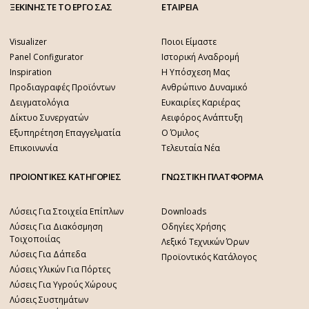
ΞΕΚΙΝΗΣΤΕ ΤΟ ΕΡΓΟ ΣΑΣ
ΕΤΑΙΡΕΙΑ
Visualizer
Ποιοι Είμαστε
Panel Configurator
Ιστορική Αναδρομή
Inspiration
Η Υπόσχεση Μας
Προδιαγραφές Προϊόντων
Ανθρώπινο Δυναμικό
Δειγματολόγια
Ευκαιρίες Καριέρας
Δίκτυο Συνεργατών
Αειφόρος Ανάπτυξη
Εξυπηρέτηση Επαγγελματία
Ο Όμιλος
Επικοινωνία
Τελευταία Νέα
ΠΡΟΙΟΝΤΙΚΕΣ ΚΑΤΗΓΟΡΙΕΣ
ΓΝΩΣΤΙΚΗ ΠΛΑΤΦΟΡΜΑ
Λύσεις Για Στοιχεία Επίπλων
Downloads
Λύσεις Για Διακόσμηση
Οδηγίες Χρήσης
Τοιχοποιίας
Λεξικό Τεχνικών Όρων
Λύσεις Για Δάπεδα
Προϊοντικός Κατάλογος
Λύσεις Υλικών Για Πόρτες
Λύσεις Για Υγρούς Χώρους
Λύσεις Συστημάτων