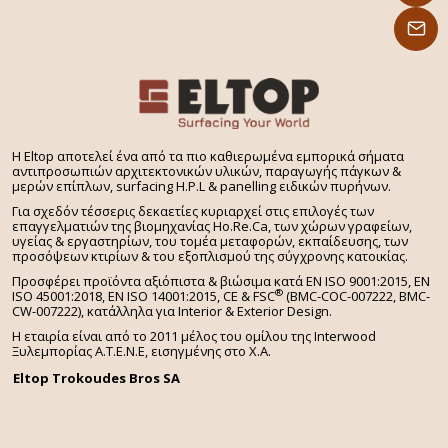
H Eltop αποτελεί ένα από τα πιο καθιερωμένα εμπορικά σήματα
αντιπροσωπιών αρχιτεκτονικών υλικών, παραγωγής πάγκων &
μερών επίπλων, surfacing H.P.L & panelling ειδικών πυρήνων.
Για σχεδόν τέσσερις δεκαετίες κυριαρχεί στις επιλογές των
επαγγελματιών της βιομηχανίας Ho.Re.Ca, των χώρων γραφείων,
υγείας & εργαστηρίων, του τομέα μεταφορών, εκπαίδευσης, των
προσόψεων κτιρίων & του εξοπλισμού της σύγχρονης κατοικίας.
Προσφέρει προϊόντα αξιόπιστα & βιώσιμα κατά EN ISO 9001:2015, EN
®
ISO 45001:2018, EN ISO 14001:2015,
CE & FSC
(BMC-COC-007222, BMC-
CW-007222), κατάλληλα για Interior & Exterior Design.
Η εταιρία είναι από το 2011 μέλος του ομίλου της Interwood
Ξυλεμπορίας Α.Τ.Ε.Ν.Ε, εισηγμένης στο Χ.A.
Eltop Trokoudes Bros SA