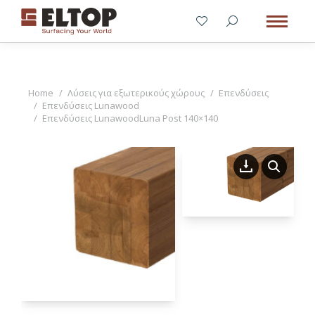
You are here:
Home
Λύσεις για εξωτερικούς χώρους
Επενδύσεις
Επενδύσεις Lunawood
Επενδύσεις LunawoodLuna Post 140×140