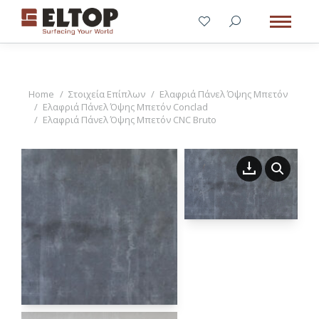
You are here:
Home
Στοιχεία Επίπλων
Ελαφριά Πάνελ Όψης Μπετόν
Ελαφριά Πάνελ Όψης Μπετόν Conclad
Ελαφριά Πάνελ Όψης Μπετόν CNC Bruto