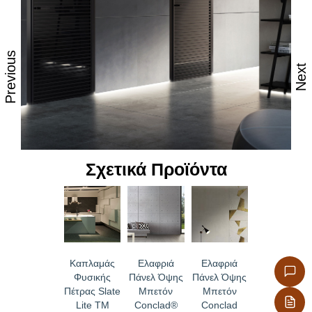
Υψηλές θερμομονωτικές και διαπνευστικές ιδιότητες
Εξαιρετική αντοχή στην κρούση, χάρη στην επιφάνεια
με βάση το τσιμέντο
Previous
Πυρίμαχο υλικό με πιστοποιημένη ευρωπαϊκή
Next
ταξινόμηση.
Σταθερότητα των πάνελ ακόμα και σε πολύ υγρά
περιβάλλοντα μετά από ειδική επεξεργασία
Οικολογική συμβατότητα του υλικού
Δεν περιέχει φορμαλδεΰδη ή άλλες επικίνδυνες ουσίες
Ανθεκτικό σε τρωκτικά, μύκητες και έντομα
Σχετικά Προϊόντα
Ανθεκτικό σε ατμοσφαιρικές επιδράσεις και παγετό,
θρυμματισμό και περιττώματα ζώων.
Καπλαμάς
Ελαφριά
Ελαφριά
Φυσικής
Πάνελ Όψης
Πάνελ Όψης
Πέτρας Slate
Μπετόν
Μπετόν
Lite TM
Conclad®
Conclad