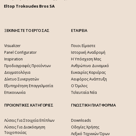
Eltop Trokoudes Bros SA
ΞΕΚΙΝΗΣΤΕ ΤΟ ΕΡΓΟ ΣΑΣ
ΕΤΑΙΡΕΙΑ
Visualizer
Ποιοι Είμαστε
Panel Configurator
Ιστορική Αναδρομή
Inspiration
Η Υπόσχεση Μας
Προδιαγραφές Προϊόντων
Ανθρώπινο Δυναμικό
Δειγματολόγια
Ευκαιρίες Καριέρας
Δίκτυο Συνεργατών
Αειφόρος Ανάπτυξη
Εξυπηρέτηση Επαγγελματία
Ο Όμιλος
Επικοινωνία
Τελευταία Νέα
ΠΡΟΙΟΝΤΙΚΕΣ ΚΑΤΗΓΟΡΙΕΣ
ΓΝΩΣΤΙΚΗ ΠΛΑΤΦΟΡΜΑ
Λύσεις Για Στοιχεία Επίπλων
Downloads
Λύσεις Για Διακόσμηση
Οδηγίες Χρήσης
Τοιχοποιίας
Λεξικό Τεχνικών Όρων