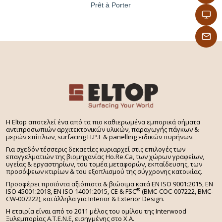
Prêt à Porter
H Eltop αποτελεί ένα από τα πιο καθιερωμένα εμπορικά σήματα
αντιπροσωπιών αρχιτεκτονικών υλικών, παραγωγής πάγκων &
μερών επίπλων, surfacing H.P.L & panelling ειδικών πυρήνων.
Για σχεδόν τέσσερις δεκαετίες κυριαρχεί στις επιλογές των
επαγγελματιών της βιομηχανίας Ho.Re.Ca, των χώρων γραφείων,
υγείας & εργαστηρίων, του τομέα μεταφορών, εκπαίδευσης, των
προσόψεων κτιρίων & του εξοπλισμού της σύγχρονης κατοικίας.
Προσφέρει προϊόντα αξιόπιστα & βιώσιμα κατά EN ISO 9001:2015, EN
®
ISO 45001:2018, EN ISO 14001:2015,
CE & FSC
(BMC-COC-007222, BMC-
CW-007222), κατάλληλα για Interior & Exterior Design.
Η εταιρία είναι από το 2011 μέλος του ομίλου της Interwood
Ξυλεμπορίας Α.Τ.Ε.Ν.Ε, εισηγμένης στο Χ.A.