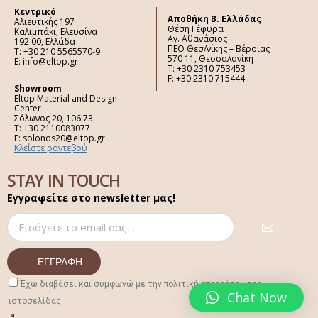
Κεντρικό
Aποθήκη Β. Ελλάδας
Αλιευτικής 197
Θέση Γέφυρα
Καλιμπάκι, Ελευσίνα
Αγ. Αθανάσιος
192 00, Ελλάδα
ΠΕΟ Θεσ/νίκης – Βέροιας
Τ: +30 210 5565570-9
570 11, Θεσσαλονίκη
E: info@eltop.gr
Τ: +30 2310 753453
F: +30 2310 715444
Showroom
Eltop Material and Design
Center
Σόλωνος 20, 106 73
Τ: +30 2110083077
E: solonos20@eltop.gr
Κλείστε ραντεβού
STAY IN TOUCH
Εγγραφείτε στο newsletter μας!
Έχω διαβάσει και συμφωνώ με την πολιτική απορρήτου της
Chat Now
ιστοσελίδας