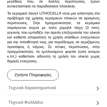
μεγέθους που, σε πολλές περιπτώσεις, έχουν
αντικαταστήσει τα παραδοσιακά πλακάκια.
Τα κεραμικά πάνελ LITHOCELL® είναι μια απάντηση στο
πρόβλημα της χρήσης κεραμικών πλακών σε ορισμένες
περιπτώσεις. Στην πραγματικότητα, τα κεραμικά
παράγονται συχνά με πολύ χαμηλά πάχη (3 mm),
γεγονός που εμποδίζει την άμεση επεξεργασία του υλικού
και καθιστά απαραίτητη τη χρήση οπίσθιων ενισχυτικών
για την τοποθέτησή τους, για παράδειγμα, σε αεριζόμενες
προσόψεις ή τοίχους. Σε τέτοιες περιπτώσεις, στην
πραγματικότητα, τα εμπλεκόμενα φορτία (ώση ανέμου
κ.λπ.) καθιστούν αδύνατη τη χρήση του υλικού χωρίς
δομικές ενισχύσεις.
Ζητήστε Πληροφορίες
Τεχνικά Χαρακτηριστικά
LITHOCELL® Ceramic – CE3
Τεχνικό Φυλλάδιο
Το CE3 είναι ένα πάνελ σάντουιτς με φινίρισμα που