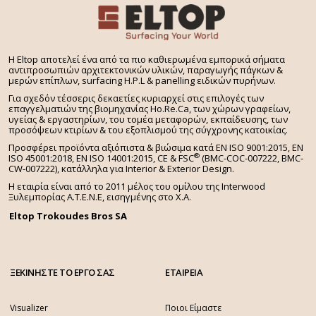
H Eltop αποτελεί ένα από τα πιο καθιερωμένα εμπορικά σήματα
αντιπροσωπιών αρχιτεκτονικών υλικών, παραγωγής πάγκων &
μερών επίπλων, surfacing H.P.L & panelling ειδικών πυρήνων.
Για σχεδόν τέσσερις δεκαετίες κυριαρχεί στις επιλογές των
επαγγελματιών της βιομηχανίας Ho.Re.Ca, των χώρων γραφείων,
υγείας & εργαστηρίων, του τομέα μεταφορών, εκπαίδευσης, των
προσόψεων κτιρίων & του εξοπλισμού της σύγχρονης κατοικίας.
Προσφέρει προϊόντα αξιόπιστα & βιώσιμα κατά EN ISO 9001:2015, EN
®
ISO 45001:2018, EN ISO 14001:2015,
CE & FSC
(BMC-COC-007222, BMC-
CW-007222), κατάλληλα για Interior & Exterior Design.
Η εταιρία είναι από το 2011 μέλος του ομίλου της Interwood
Ξυλεμπορίας Α.Τ.Ε.Ν.Ε, εισηγμένης στο Χ.A.
Eltop Trokoudes Bros SA
ΞΕΚΙΝΗΣΤΕ ΤΟ ΕΡΓΟ ΣΑΣ
ΕΤΑΙΡΕΙΑ
Visualizer
Ποιοι Είμαστε