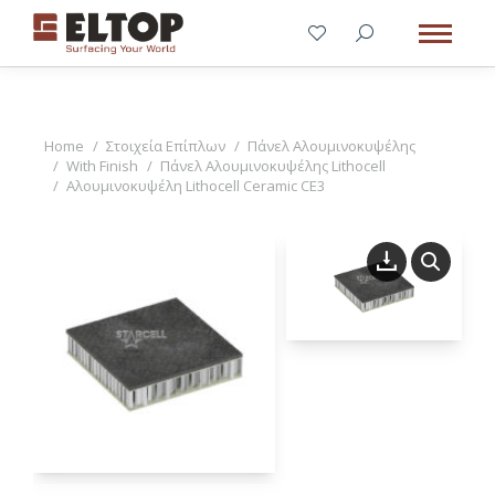
You are here:
Home
Στοιχεία Επίπλων
Πάνελ Αλουμινοκυψέλης
With Finish
Πάνελ Αλουμινοκυψέλης Lithocell
Αλουμινοκυψέλη Lithocell Ceramic CE3