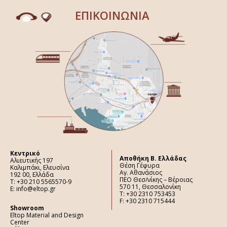
ΕΠΙΚΟΙΝΩΝΙΑ
Κεντρικό
Aποθήκη Β. Ελλάδας
Αλιευτικής 197
Θέση Γέφυρα
Καλιμπάκι, Ελευσίνα
Αγ. Αθανάσιος
192 00, Ελλάδα
ΠΕΟ Θεσ/νίκης – Βέροιας
Τ: +30 210 5565570-9
570 11, Θεσσαλονίκη
E: info@eltop.gr
Τ: +30 2310 753453
F: +30 2310 715444
Showroom
Eltop Material and Design
Center