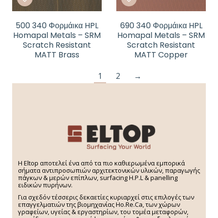
500 340 Φορμάικα HPL
690 340 Φορμάικα HPL
Homapal Metals – SRM
Homapal Metals – SRM
Scratch Resistant
Scratch Resistant
MATT Brass
MATT Copper
1
2
→
H Eltop αποτελεί ένα από τα πιο καθιερωμένα εμπορικά
σήματα αντιπροσωπιών αρχιτεκτονικών υλικών, παραγωγής
πάγκων & μερών επίπλων, surfacing H.P.L & panelling
ειδικών πυρήνων.
Για σχεδόν τέσσερις δεκαετίες κυριαρχεί στις επιλογές των
επαγγελματιών της βιομηχανίας Ho.Re.Ca, των χώρων
γραφείων, υγείας & εργαστηρίων, του τομέα μεταφορών,