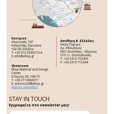
Κεντρικό
Aποθήκη Β. Ελλάδας
Αλιευτικής 197
Θέση Γέφυρα
Καλιμπάκι, Ελευσίνα
Αγ. Αθανάσιος
192 00, Ελλάδα
ΠΕΟ Θεσ/νίκης – Βέροιας
Τ: +30 210 5565570-9
570 11, Θεσσαλονίκη
E: info@eltop.gr
Τ: +30 2310 753453
F: +30 2310 715444
Showroom
Eltop Material and Design
Center
Σόλωνος 20, 106 73
Τ: +30 2110083077
E: solonos20@eltop.gr
Κλείστε ραντεβού
STAY IN TOUCH
Εγγραφείτε στο newsletter μας!