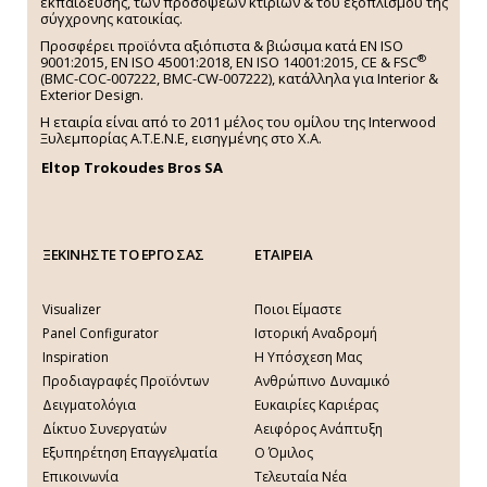
εκπαίδευσης, των προσόψεων κτιρίων & του εξοπλισμού της
σύγχρονης κατοικίας.
Προσφέρει προϊόντα αξιόπιστα & βιώσιμα κατά EN ISO
®
9001:2015, EN ISO 45001:2018, EN ISO 14001:2015,
CE & FSC
(BMC-COC-007222, BMC-CW-007222), κατάλληλα για Interior &
Exterior Design.
Η εταιρία είναι από το 2011 μέλος του ομίλου της Interwood
Ξυλεμπορίας Α.Τ.Ε.Ν.Ε, εισηγμένης στο Χ.A.
Eltop Trokoudes Bros SA
ΞΕΚΙΝΗΣΤΕ ΤΟ ΕΡΓΟ ΣΑΣ
ΕΤΑΙΡΕΙΑ
Visualizer
Ποιοι Είμαστε
Panel Configurator
Ιστορική Αναδρομή
Inspiration
Η Υπόσχεση Μας
Προδιαγραφές Προϊόντων
Ανθρώπινο Δυναμικό
Δειγματολόγια
Ευκαιρίες Καριέρας
Δίκτυο Συνεργατών
Αειφόρος Ανάπτυξη
Εξυπηρέτηση Επαγγελματία
Ο Όμιλος
Επικοινωνία
Τελευταία Νέα