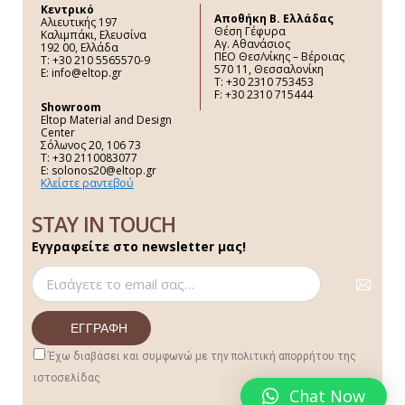
Κεντρικό
Aποθήκη Β. Ελλάδας
Αλιευτικής 197
Θέση Γέφυρα
Καλιμπάκι, Ελευσίνα
Αγ. Αθανάσιος
192 00, Ελλάδα
ΠΕΟ Θεσ/νίκης – Βέροιας
Τ: +30 210 5565570-9
570 11, Θεσσαλονίκη
E: info@eltop.gr
Τ: +30 2310 753453
F: +30 2310 715444
Showroom
Eltop Material and Design
Center
Σόλωνος 20, 106 73
Τ: +30 2110083077
E: solonos20@eltop.gr
Κλείστε ραντεβού
STAY IN TOUCH
Εγγραφείτε στο newsletter μας!
Έχω διαβάσει και συμφωνώ με την πολιτική απορρήτου της
ιστοσελίδας
Chat Now