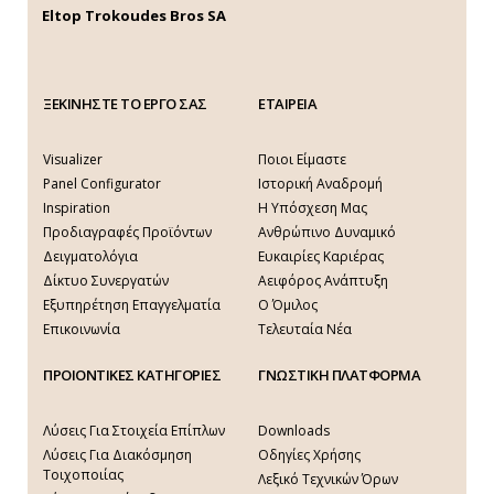
Eltop Trokoudes Bros SA
ΞΕΚΙΝΗΣΤΕ ΤΟ ΕΡΓΟ ΣΑΣ
ΕΤΑΙΡΕΙΑ
Visualizer
Ποιοι Είμαστε
Panel Configurator
Ιστορική Αναδρομή
Inspiration
Η Υπόσχεση Μας
Προδιαγραφές Προϊόντων
Ανθρώπινο Δυναμικό
Δειγματολόγια
Ευκαιρίες Καριέρας
Δίκτυο Συνεργατών
Αειφόρος Ανάπτυξη
Εξυπηρέτηση Επαγγελματία
Ο Όμιλος
Επικοινωνία
Τελευταία Νέα
ΠΡΟΙΟΝΤΙΚΕΣ ΚΑΤΗΓΟΡΙΕΣ
ΓΝΩΣΤΙΚΗ ΠΛΑΤΦΟΡΜΑ
Λύσεις Για Στοιχεία Επίπλων
Downloads
Λύσεις Για Διακόσμηση
Οδηγίες Χρήσης
Τοιχοποιίας
Λεξικό Τεχνικών Όρων