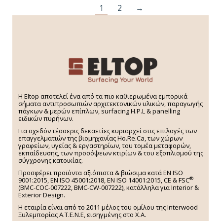
1
2
→
H Eltop αποτελεί ένα από τα πιο καθιερωμένα εμπορικά
σήματα αντιπροσωπιών αρχιτεκτονικών υλικών, παραγωγής
πάγκων & μερών επίπλων, surfacing H.P.L & panelling
ειδικών πυρήνων.
Για σχεδόν τέσσερις δεκαετίες κυριαρχεί στις επιλογές των
επαγγελματιών της βιομηχανίας Ho.Re.Ca, των χώρων
γραφείων, υγείας & εργαστηρίων, του τομέα μεταφορών,
εκπαίδευσης, των προσόψεων κτιρίων & του εξοπλισμού της
σύγχρονης κατοικίας.
Προσφέρει προϊόντα αξιόπιστα & βιώσιμα κατά EN ISO
®
9001:2015, EN ISO 45001:2018, EN ISO 14001:2015,
CE & FSC
(BMC-COC-007222, BMC-CW-007222), κατάλληλα για Interior &
Exterior Design.
Η εταιρία είναι από το 2011 μέλος του ομίλου της Interwood
Ξυλεμπορίας Α.Τ.Ε.Ν.Ε, εισηγμένης στο Χ.A.