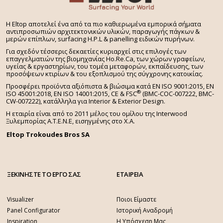
H Eltop αποτελεί ένα από τα πιο καθιερωμένα εμπορικά σήματα
αντιπροσωπιών αρχιτεκτονικών υλικών, παραγωγής πάγκων &
μερών επίπλων, surfacing H.P.L & panelling ειδικών πυρήνων.
Για σχεδόν τέσσερις δεκαετίες κυριαρχεί στις επιλογές των
επαγγελματιών της βιομηχανίας Ho.Re.Ca, των χώρων γραφείων,
υγείας & εργαστηρίων, του τομέα μεταφορών, εκπαίδευσης, των
προσόψεων κτιρίων & του εξοπλισμού της σύγχρονης κατοικίας.
Προσφέρει προϊόντα αξιόπιστα & βιώσιμα κατά EN ISO 9001:2015, EN
®
ISO 45001:2018, EN ISO 14001:2015,
CE & FSC
(BMC-COC-007222, BMC-
CW-007222), κατάλληλα για Interior & Exterior Design.
Η εταιρία είναι από το 2011 μέλος του ομίλου της Interwood
Ξυλεμπορίας Α.Τ.Ε.Ν.Ε, εισηγμένης στο Χ.A.
Eltop Trokoudes Bros SA
ΞΕΚΙΝΗΣΤΕ ΤΟ ΕΡΓΟ ΣΑΣ
ΕΤΑΙΡΕΙΑ
Visualizer
Ποιοι Είμαστε
Panel Configurator
Ιστορική Αναδρομή
Inspiration
Η Υπόσχεση Μας