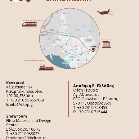
Κεντρικό
Aποθήκη Β. Ελλάδας
Αλιευτικής 197
Θέση Γέφυρα
Καλιμπάκι, Ελευσίνα
Αγ. Αθανάσιος
192 00, Ελλάδα
ΠΕΟ Θεσ/νίκης – Βέροιας
Τ: +30 210 5565570-9
570 11, Θεσσαλονίκη
E: info@eltop.gr
Τ: +30 2310 753453
F: +30 2310 715444
Showroom
Eltop Material and Design
Center
Σόλωνος 20, 106 73
Τ: +30 2110083077
E: solonos20@eltop.gr