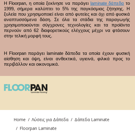
Η Floorpan, η οποία ξεκίνησε να παράγει
laminate δάπεδα
το
1999, σήμερα καλύπτει το 5% της παγκόσμιας ζήτησης. Η
ξυλεία που χρησιμοποιεί είναι από φυτείες και όχι από φυσικά
αναπτυσσόμενα δάση. Σε όλα τα στάδια της παραγωγής
χρησιμοποιούνται σύγχρονες τεχνολογίες και τα προϊόντα
περνούν από 62 διαφορετικούς ελέγχους μέχρι να φτάσουν
στην τελική μορφή τους.
Η Floorpan παράγει laminate δάπεδα τα οποία έχουν φυσική
αίσθηση και όψη, είναι ανθεκτικά, υγιεινά, φιλικά προς το
περιβάλλον και οικονομικά.
You are here:
Home
Λύσεις για Δάπεδα
Δάπεδα Laminate
Floorpan Laminate