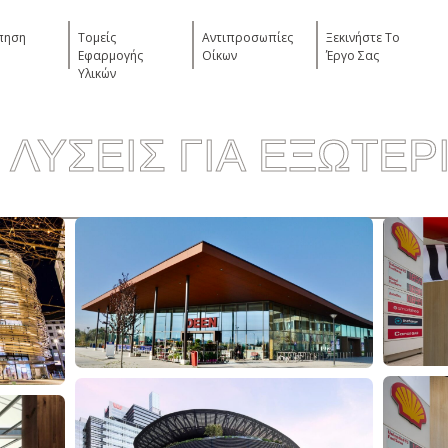
πηση
Τομείς
Αντιπροσωπίες
Ξεκινήστε Το
Εφαρμογής
Οίκων
Έργο Σας
Υλικών
ΛΥΣΕΙΣ ΓΙΑ ΕΞΩΤΕΡ