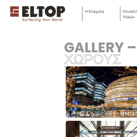
Η Εταιρεία
Επισκό
Υλικών
GALLERY –
ΧΩΡΟΥΣ