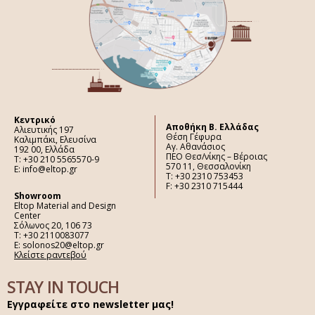
Κεντρικό
Aποθήκη Β. Ελλάδας
Αλιευτικής 197
Θέση Γέφυρα
Καλιμπάκι, Ελευσίνα
Αγ. Αθανάσιος
192 00, Ελλάδα
ΠΕΟ Θεσ/νίκης – Βέροιας
Τ: +30 210 5565570-9
570 11, Θεσσαλονίκη
E: info@eltop.gr
Τ: +30 2310 753453
F: +30 2310 715444
Showroom
Eltop Material and Design
Center
Σόλωνος 20, 106 73
Τ: +30 2110083077
E: solonos20@eltop.gr
Κλείστε ραντεβού
STAY IN TOUCH
Εγγραφείτε στο newsletter μας!