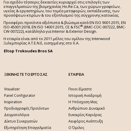
Για σχεδόν τέσσερις δεκαετίες κυριαρχεί στις επιλογές των
επαγγελματιών της βιομηχανίας Ho.Re.Ca, των χώρων γραφείων,
υγείας & εργαστηρίων, του τομέα μεταφορών, εκπαίδευσης, των
προσόψεων κτιρίων & του εξοπλισμού της σύγχρονης κατοικίας.
Προσφέρει προϊόντα αξιόπιστα & βιώσιμα κατά EN ISO 9001:2015, EN
®
ISO 45001:2018, EN ISO 14001:2015,
CE & FSC
(BMC-COC-007222, BMC-
CW-007222), κατάλληλα για Interior & Exterior Design.
Η εταιρία είναι από το 2011 μέλος του ομίλου της Interwood
Ξυλεμπορίας Α.Τ.Ε.Ν.Ε, εισηγμένης στο Χ.A.
Eltop Trokoudes Bros SA
ΞΕΚΙΝΗΣΤΕ ΤΟ ΕΡΓΟ ΣΑΣ
ΕΤΑΙΡΕΙΑ
Visualizer
Ποιοι Είμαστε
Panel Configurator
Ιστορική Αναδρομή
Inspiration
Η Υπόσχεση Μας
Προδιαγραφές Προϊόντων
Ανθρώπινο Δυναμικό
Δειγματολόγια
Ευκαιρίες Καριέρας
Δίκτυο Συνεργατών
Αειφόρος Ανάπτυξη
Εξυπηρέτηση Επαγγελματία
Ο Όμιλος