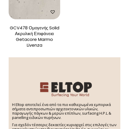
GCV478 Ομογενής Solid
Ακρυλική Επιφάνεια
Getacore Marmo
Livenza
H Eltop αποτελεί ένα από τα πιο καθιερωμένα εμπορικά
σήματα αντιπροσωπιών αρχιτεκτονικών υλικών,
παραγωγής πάγκων & μερών επίπλων, surfacing H.P.L &
panelling ειδικών πυρήνων.
Για σχεδόν τέσσερις δεκαετίες κυριαρχεί στις επιλογές των
επαγγελματιών της βιομηχανίας Ho.Re.Ca, των χώρων