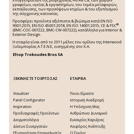
γραφείων, υγείας & εργαστηρίων, του τομέα μεταφορών,
εκπαίδευσης, των προσόψεων κτιρίων & του εξοπλισμού
της σύγχρονης κατοικίας.
Προσφέρει προϊόντα αξιόπιστα & βιώσιμα κατά EN ISO
®
9001:2015, EN ISO 45001:2018, EN ISO 14001:2015,
CE & FSC
(BMC-COC-007222, BMC-CW-007222), κατάλληλα για Interior &
Exterior Design.
Η εταιρία είναι από το 2011 μέλος του ομίλου της Interwood
Ξυλεμπορίας Α.Τ.Ε.Ν.Ε, εισηγμένης στο Χ.A.
Eltop Trokoudes Bros SA
ΞΕΚΙΝΗΣΤΕ ΤΟ ΕΡΓΟ ΣΑΣ
ΕΤΑΙΡΕΙΑ
Visualizer
Ποιοι Είμαστε
Panel Configurator
Ιστορική Αναδρομή
Inspiration
Η Υπόσχεση Μας
Προδιαγραφές Προϊόντων
Ανθρώπινο Δυναμικό
Δειγματολόγια
Ευκαιρίες Καριέρας
Δίκτυο Συνεργατών
Αειφόρος Ανάπτυξη
Εξυπηρέτηση Επαγγελματία
Ο Όμιλος