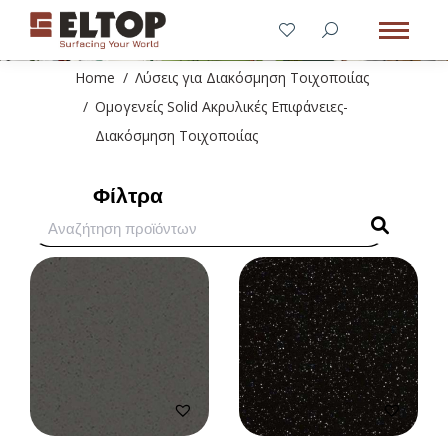
You are here:
Home
Λύσεις για Διακόσμηση Τοιχοποιίας
Ομογενείς Solid Ακρυλικές Επιφάνειες-
Διακόσμηση Τοιχοποιίας
Φίλτρα