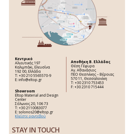
Κεντρικό
Aποθήκη Β. Ελλάδας
Αλιευτικής 197
Θέση Γέφυρα
Καλιμπάκι, Ελευσίνα
Αγ. Αθανάσιος
192 00, Ελλάδα
ΠΕΟ Θεσ/νίκης – Βέροιας
Τ: +30 210 5565570-9
570 11, Θεσσαλονίκη
E: info@eltop.gr
Τ: +30 2310 753453
F: +30 2310 715444
Showroom
Eltop Material and Design
Center
Σόλωνος 20, 106 73
Τ: +30 2110083077
E: solonos20@eltop.gr
Κλείστε ραντεβού
STAY IN TOUCH