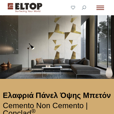
Ελαφριά Πάνελ Όψης Μπετόν
Cemento Non Cemento |
®
Conclad