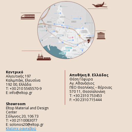
Κεντρικό
Aποθήκη Β. Ελλάδας
Αλιευτικής 197
Θέση Γέφυρα
Καλιμπάκι, Ελευσίνα
Αγ. Αθανάσιος
192 00, Ελλάδα
ΠΕΟ Θεσ/νίκης – Βέροιας
Τ: +30 210 5565570-9
570 11, Θεσσαλονίκη
E: info@eltop.gr
Τ: +30 2310 753453
F: +30 2310 715444
Showroom
Eltop Material and Design
Center
Σόλωνος 20, 106 73
Τ: +30 2110083077
E: solonos20@eltop.gr
Κλείστε ραντεβού