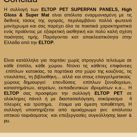
Η συλλογή των
ELTOP PET SUPERPAN PANELS, High
Gloss & Super Mat
είναι απόλυτα εναρμονισμένη με τις
διεθνείς τάσεις της αγοράς, περιλαμβάνει πολλά φωτεινά
μονόχρωμα και σας παρέχει όλα τα ποιοτικά χαρακτηριστικά
ενός προϊόντος με εξαιρετική αισθητική και πολύ καλή σχέση
ποιότητας τιμής. Παράγονται κατ αποκλειστικότητα στην
Ελλάδα από την
ELTOP
.
Είναι κατάλληλα για πορτάκι χωρίς στρογγυλό τελείωμα σε
κάθε έπιπλο, κάθε χώρου. Ντύνει τις κάθετες επιφάνειες
επίπλων κατοικίας, τα πορτάκια στο χώρο της κουζίνας, τις
ντουλάπες, τη βιβλιοθήκη… αλλά και στους επαγγελματικούς
χώρους δημιουργεί επενδύσεις επίπλων ξενοδοχείων,
καταστημάτων, ιατρείων, εκπαιδευτικών ιδρυμάτων κ.α… Η
ELTOP
σας προσφέρει την συλλογή
ELTOP PEΤ
σε
ολόκληρες πάνελ ή με διαστασιολόγηση, σοκόριασμα 4
πλευρές και τρύπημα, έτοιμα για άμεση τοποθέτηση. Η
συλλογή υποστηρίζεται από ομοιόχρωμο pvc απόλυτου
οπτικού ταιριάσματος και επεξεργασίες συγκόλλησης laser &
pu.