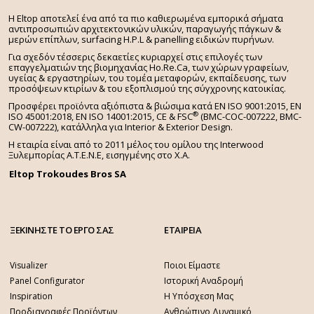
H Eltop αποτελεί ένα από τα πιο καθιερωμένα εμπορικά σήματα
αντιπροσωπιών αρχιτεκτονικών υλικών, παραγωγής πάγκων &
μερών επίπλων, surfacing H.P.L & panelling ειδικών πυρήνων.
Για σχεδόν τέσσερις δεκαετίες κυριαρχεί στις επιλογές των
επαγγελματιών της βιομηχανίας Ho.Re.Ca, των χώρων γραφείων,
υγείας & εργαστηρίων, του τομέα μεταφορών, εκπαίδευσης, των
προσόψεων κτιρίων & του εξοπλισμού της σύγχρονης κατοικίας.
Προσφέρει προϊόντα αξιόπιστα & βιώσιμα κατά EN ISO 9001:2015, EN
®
ISO 45001:2018, EN ISO 14001:2015,
CE & FSC
(BMC-COC-007222, BMC-
CW-007222), κατάλληλα για Interior & Exterior Design.
Η εταιρία είναι από το 2011 μέλος του ομίλου της Interwood
Ξυλεμπορίας Α.Τ.Ε.Ν.Ε, εισηγμένης στο Χ.A.
Eltop Trokoudes Bros SA
ΞΕΚΙΝΗΣΤΕ ΤΟ ΕΡΓΟ ΣΑΣ
ΕΤΑΙΡΕΙΑ
Visualizer
Ποιοι Είμαστε
Panel Configurator
Ιστορική Αναδρομή
Inspiration
Η Υπόσχεση Μας
Προδιαγραφές Προϊόντων
Ανθρώπινο Δυναμικό