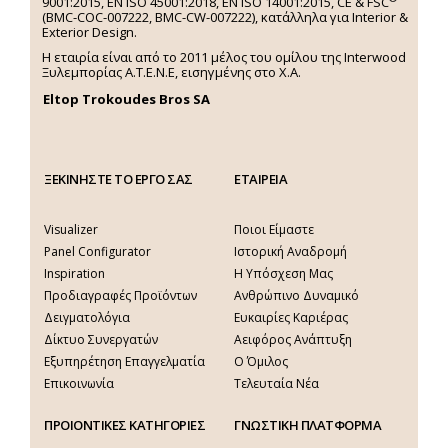
9001:2015, EN ISO 45001:2018, EN ISO 14001:2015,
CE & FSC
(BMC-COC-007222, BMC-CW-007222), κατάλληλα για Interior &
Exterior Design.
Η εταιρία είναι από το 2011 μέλος του ομίλου της Interwood
Ξυλεμπορίας Α.Τ.Ε.Ν.Ε, εισηγμένης στο Χ.A.
Eltop Trokoudes Bros SA
ΞΕΚΙΝΗΣΤΕ ΤΟ ΕΡΓΟ ΣΑΣ
ΕΤΑΙΡΕΙΑ
Visualizer
Ποιοι Είμαστε
Panel Configurator
Ιστορική Αναδρομή
Inspiration
Η Υπόσχεση Μας
Προδιαγραφές Προϊόντων
Ανθρώπινο Δυναμικό
Δειγματολόγια
Ευκαιρίες Καριέρας
Δίκτυο Συνεργατών
Αειφόρος Ανάπτυξη
Εξυπηρέτηση Επαγγελματία
Ο Όμιλος
Επικοινωνία
Τελευταία Νέα
ΠΡΟΙΟΝΤΙΚΕΣ ΚΑΤΗΓΟΡΙΕΣ
ΓΝΩΣΤΙΚΗ ΠΛΑΤΦΟΡΜΑ