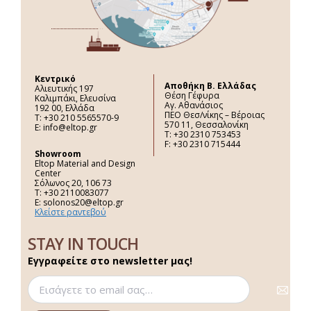
Κεντρικό
Aποθήκη Β. Ελλάδας
Αλιευτικής 197
Θέση Γέφυρα
Καλιμπάκι, Ελευσίνα
Αγ. Αθανάσιος
192 00, Ελλάδα
ΠΕΟ Θεσ/νίκης – Βέροιας
Τ: +30 210 5565570-9
570 11, Θεσσαλονίκη
E: info@eltop.gr
Τ: +30 2310 753453
F: +30 2310 715444
Showroom
Eltop Material and Design
Center
Σόλωνος 20, 106 73
Τ: +30 2110083077
E: solonos20@eltop.gr
Κλείστε ραντεβού
STAY IN TOUCH
Εγγραφείτε στο newsletter μας!