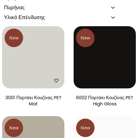
Πυρήνας
Υλικό Επένδυσης
New
New
3001 Πορτάκι Κουζίνας PET
6002 Πορτάκι Κουζίνας PET
Mat
High Gloss
New
New