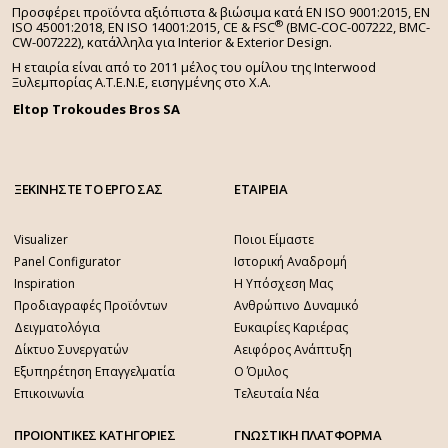
Προσφέρει προϊόντα αξιόπιστα & βιώσιμα κατά EN ISO 9001:2015, EN
®
ISO 45001:2018, EN ISO 14001:2015,
CE & FSC
(BMC-COC-007222, BMC-
CW-007222), κατάλληλα για Interior & Exterior Design.
Η εταιρία είναι από το 2011 μέλος του ομίλου της Interwood
Ξυλεμπορίας Α.Τ.Ε.Ν.Ε, εισηγμένης στο Χ.A.
Eltop Trokoudes Bros SA
ΞΕΚΙΝΗΣΤΕ ΤΟ ΕΡΓΟ ΣΑΣ
ΕΤΑΙΡΕΙΑ
Visualizer
Ποιοι Είμαστε
Panel Configurator
Ιστορική Αναδρομή
Inspiration
Η Υπόσχεση Μας
Προδιαγραφές Προϊόντων
Ανθρώπινο Δυναμικό
Δειγματολόγια
Ευκαιρίες Καριέρας
Δίκτυο Συνεργατών
Αειφόρος Ανάπτυξη
Εξυπηρέτηση Επαγγελματία
Ο Όμιλος
Επικοινωνία
Τελευταία Νέα
ΠΡΟΙΟΝΤΙΚΕΣ ΚΑΤΗΓΟΡΙΕΣ
ΓΝΩΣΤΙΚΗ ΠΛΑΤΦΟΡΜΑ