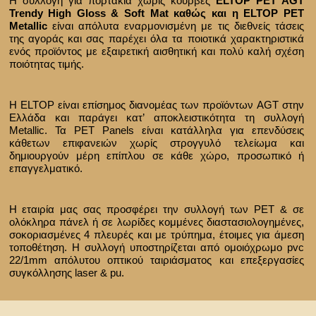
Η συλλογή για πορτάκια χωρίς κούρβες
ELTOP PET AGT
Trendy High Gloss & Soft Mat καθώς και η ELTOP PET
Metallic
είναι απόλυτα εναρμονισμένη με τις διεθνείς τάσεις
της αγοράς και σας παρέχει όλα τα ποιοτικά χαρακτηριστικά
ενός προϊόντος με εξαιρετική αισθητική και πολύ καλή σχέση
ποιότητας τιμής.
Η ELTOP είναι επίσημος διανομέας των προϊόντων AGT στην
Ελλάδα και παράγει κατ’ αποκλειστικότητα τη συλλογή
Metallic. Τα PET Panels είναι κατάλληλα για επενδύσεις
κάθετων επιφανειών χωρίς στρογγυλό τελείωμα και
δημιουργούν μέρη επίπλου σε κάθε χώρο, προσωπικό ή
επαγγελματικό.
Η εταιρία μας σας προσφέρει την συλλογή των PEΤ & σε
ολόκληρα πάνελ ή σε λωρίδες κομμένες διαστασιολογημένες,
σοκοριασμένες 4 πλευρές και με τρύπημα, έτοιμες για άμεση
τοποθέτηση. Η συλλογή υποστηρίζεται από ομοιόχρωμο pvc
22/1mm απόλυτου οπτικού ταιριάσματος και επεξεργασίες
συγκόλλησης laser & pu.