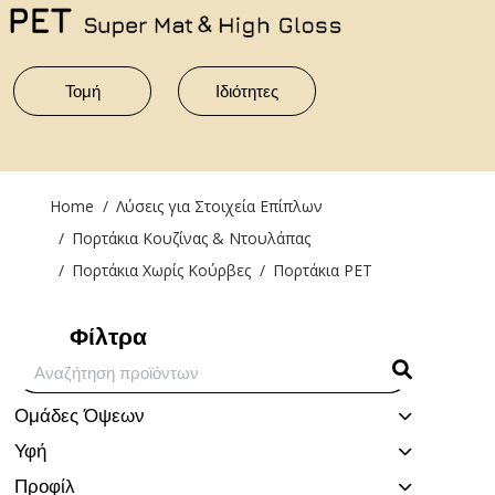
Τομή
Ιδιότητες
You are here:
Home
Λύσεις για Στοιχεία Επίπλων
Πορτάκια Κουζίνας & Ντουλάπας
Πορτάκια Χωρίς Κούρβες
Πορτάκια PET
Φίλτρα
Ομάδες Όψεων
Υφή
Προφίλ