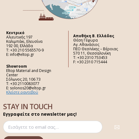
Κεντρικό
Aποθήκη Β. Ελλάδας
Αλιευτικής 197
Θέση Γέφυρα
Καλιμπάκι, Ελευσίνα
Αγ. Αθανάσιος
192 00, Ελλάδα
ΠΕΟ Θεσ/νίκης – Βέροιας
Τ: +30 210 5565570-9
570 11, Θεσσαλονίκη
E: info@eltop.gr
Τ: +30 2310 753453
F: +30 2310 715444
Showroom
Eltop Material and Design
Center
Σόλωνος 20, 106 73
Τ: +30 2110083077
E: solonos20@eltop.gr
Κλείστε ραντεβού
STAY IN TOUCH
Εγγραφείτε στο newsletter μας!