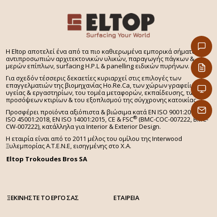
H Eltop αποτελεί ένα από τα πιο καθιερωμένα εμπορικά σήματα
αντιπροσωπιών αρχιτεκτονικών υλικών, παραγωγής πάγκων &
μερών επίπλων, surfacing H.P.L & panelling ειδικών πυρήνων.
Για σχεδόν τέσσερις δεκαετίες κυριαρχεί στις επιλογές των
επαγγελματιών της βιομηχανίας Ho.Re.Ca, των χώρων γραφείων,
υγείας & εργαστηρίων, του τομέα μεταφορών, εκπαίδευσης, των
προσόψεων κτιρίων & του εξοπλισμού της σύγχρονης κατοικίας.
Προσφέρει προϊόντα αξιόπιστα & βιώσιμα κατά EN ISO 9001:2015, EN
®
ISO 45001:2018, EN ISO 14001:2015,
CE & FSC
(BMC-COC-007222, BMC-
CW-007222), κατάλληλα για Interior & Exterior Design.
Η εταιρία είναι από το 2011 μέλος του ομίλου της Interwood
Ξυλεμπορίας Α.Τ.Ε.Ν.Ε, εισηγμένης στο Χ.A.
Eltop Trokoudes Bros SA
ΞΕΚΙΝΗΣΤΕ ΤΟ ΕΡΓΟ ΣΑΣ
ΕΤΑΙΡΕΙΑ