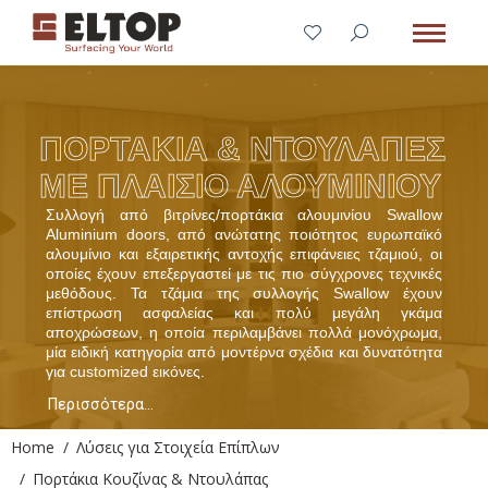
ΠΟΡΤΑΚΙΑ & ΝΤΟΥΛΑΠΕΣ
ΜΕ ΠΛΑΙΣΙΟ ΑΛΟΥΜΙΝΙΟΥ
Συλλογή από βιτρίνες/πορτάκια αλουμινίου Swallow
Aluminium doors, από ανώτατης ποιότητος ευρωπαϊκό
αλουμίνιο και εξαιρετικής αντοχής επιφάνειες τζαμιού, οι
οποίες έχουν επεξεργαστεί με τις πιο σύγχρονες τεχνικές
μεθόδους. Τα τζάμια της συλλογής Swallow έχουν
επίστρωση ασφαλείας και πολύ μεγάλη γκάμα
αποχρώσεων, η οποία περιλαμβάνει πολλά μονόχρωμα,
μία ειδική κατηγορία από μοντέρνα σχέδια και δυνατότητα
για customized εικόνες.
Περισσότερα...
You are here:
Home
Λύσεις για Στοιχεία Επίπλων
Πορτάκια Κουζίνας & Ντουλάπας