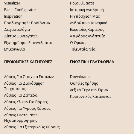
Visualizer
Ποιοι Είμαστε
Panel Configurator
Ιστορική Αναδρομή
Inspiration
Η Υπόσχεση Μας
Προδιαγραφές Προϊόντων
Ανθρώπινο Δυναμικό
Δειγματολόγια
Ευκαιρίες Καριέρας
Δίκτυο Συνεργατών
Αειφόρος Ανάπτυξη
Εξυπηρέτηση Επαγγελματία
Ο Όμιλος
Επικοινωνία
Τελευταία Νέα
ΠΡΟΙΟΝΤΙΚΕΣ ΚΑΤΗΓΟΡΙΕΣ
ΓΝΩΣΤΙΚΗ ΠΛΑΤΦΟΡΜΑ
Λύσεις Για Στοιχεία Επίπλων
Downloads
Λύσεις Για Διακόσμηση
Οδηγίες Χρήσης
Τοιχοποιίας
Λεξικό Τεχνικών Όρων
Λύσεις Για Δάπεδα
Προϊοντικός Κατάλογος
Λύσεις Υλικών Για Πόρτες
Λύσεις Για Υγρούς Χώρους
Λύσεις Συστημάτων
Ηχοαπορρόφησης
Λύσεις Για Εξωτερικούς Χώρους