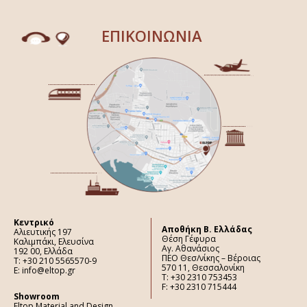
ΕΠΙΚΟΙΝΩΝΙΑ
Κεντρικό
Aποθήκη Β. Ελλάδας
Αλιευτικής 197
Θέση Γέφυρα
Καλιμπάκι, Ελευσίνα
Αγ. Αθανάσιος
192 00, Ελλάδα
ΠΕΟ Θεσ/νίκης – Βέροιας
Τ: +30 210 5565570-9
570 11, Θεσσαλονίκη
E: info@eltop.gr
Τ: +30 2310 753453
F: +30 2310 715444
Showroom
Eltop Material and Design