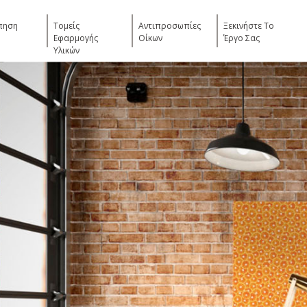
πηση
Τομείς
Αντιπροσωπίες
Ξεκινήστε Το
Εφαρμογής
Οίκων
Έργο Σας
Υλικών