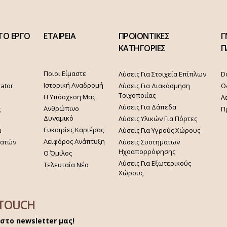
ΤΟ ΕΡΓΟ
ΕΤΑΙΡΕΙΑ
ΠΡΟΙΟΝΤΙΚΕΣ
Γ
ΚΑΤΗΓΟΡΙΕΣ
Π
Ποιοι Είμαστε
Λύσεις Για Στοιχεία Επίπλων
D
Ιστορική Αναδρομή
rator
Λύσεις Για Διακόσμηση
Ο
Τοιχοποιίας
Η Υπόσχεση Μας
Λ
Λύσεις Για Δάπεδα
Ανθρώπινο
ς
Π
Δυναμικό
Λύσεις Υλικών Για Πόρτες
Ευκαιρίες Καριέρας
α
Λύσεις Για Υγρούς Χώρους
Αειφόρος Ανάπτυξη
γατών
Λύσεις Συστημάτων
Ηχοαπορρόφησης
Ο Όμιλος
Λύσεις Για Εξωτερικούς
Τελευταία Νέα
Χώρους
 TOUCH
στο newsletter μας!