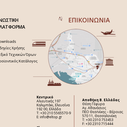
ΕΠΙΚΟΙΝΩΝΙΑ
ΝΩΣΤΙΚΗ
ΛΑΤΦΟΡΜΑ
ownloads
δηγίες Χρήσης
εξικό Τεχνικών Όρων
ροϊοντικός Κατάλογος
Κεντρικό
Aποθήκη Β. Ελλάδας
Αλιευτικής 197
Θέση Γέφυρα
Καλιμπάκι, Ελευσίνα
Αγ. Αθανάσιος
192 00, Ελλάδα
ΠΕΟ Θεσ/νίκης – Βέροιας
Τ: +30 210 5565570-9
570 11, Θεσσαλονίκη
E: info@eltop.gr
Τ: +30 2310 753453
F: +30 2310 715444