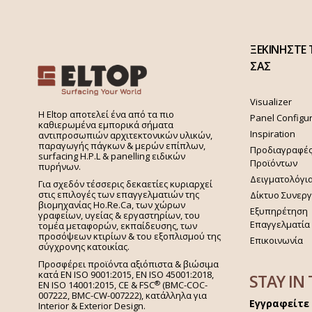
ΞΕΚΙΝΗΣΤΕ 
ΣΑΣ
Visualizer
H Eltop αποτελεί ένα από τα πιο
Panel Configu
καθιερωμένα εμπορικά σήματα
Inspiration
αντιπροσωπιών αρχιτεκτονικών υλικών,
παραγωγής πάγκων & μερών επίπλων,
Προδιαγραφέ
surfacing H.P.L & panelling ειδικών
Προϊόντων
πυρήνων.
Δειγματολόγι
Για σχεδόν τέσσερις δεκαετίες κυριαρχεί
στις επιλογές των επαγγελματιών της
Δίκτυο Συνερ
βιομηχανίας Ho.Re.Ca, των χώρων
Εξυπηρέτηση
γραφείων, υγείας & εργαστηρίων, του
Επαγγελματία
τομέα μεταφορών, εκπαίδευσης, των
προσόψεων κτιρίων & του εξοπλισμού της
Επικοινωνία
σύγχρονης κατοικίας.
Προσφέρει προϊόντα αξιόπιστα & βιώσιμα
κατά EN ISO 9001:2015, EN ISO 45001:2018,
STAY IN
®
EN ISO 14001:2015,
CE & FSC
(BMC-COC-
007222, BMC-CW-007222), κατάλληλα για
Εγγραφείτε 
Interior & Exterior Design.