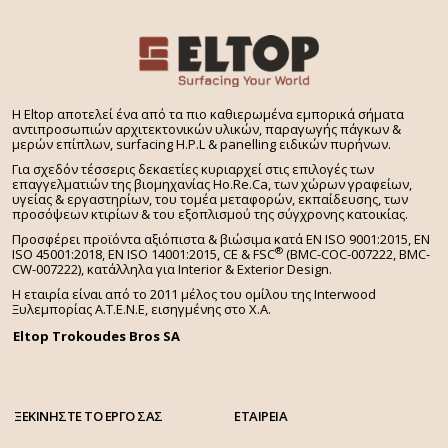
H Eltop αποτελεί ένα από τα πιο καθιερωμένα εμπορικά σήματα
αντιπροσωπιών αρχιτεκτονικών υλικών, παραγωγής πάγκων &
μερών επίπλων, surfacing H.P.L & panelling ειδικών πυρήνων.
Για σχεδόν τέσσερις δεκαετίες κυριαρχεί στις επιλογές των
επαγγελματιών της βιομηχανίας Ho.Re.Ca, των χώρων γραφείων,
υγείας & εργαστηρίων, του τομέα μεταφορών, εκπαίδευσης, των
προσόψεων κτιρίων & του εξοπλισμού της σύγχρονης κατοικίας.
Προσφέρει προϊόντα αξιόπιστα & βιώσιμα κατά EN ISO 9001:2015, EN
®
ISO 45001:2018, EN ISO 14001:2015,
CE & FSC
(BMC-COC-007222, BMC-
CW-007222), κατάλληλα για Interior & Exterior Design.
Η εταιρία είναι από το 2011 μέλος του ομίλου της Interwood
Ξυλεμπορίας Α.Τ.Ε.Ν.Ε, εισηγμένης στο Χ.A.
Eltop Trokoudes Bros SA
ΞΕΚΙΝΗΣΤΕ ΤΟ ΕΡΓΟ ΣΑΣ
ΕΤΑΙΡΕΙΑ