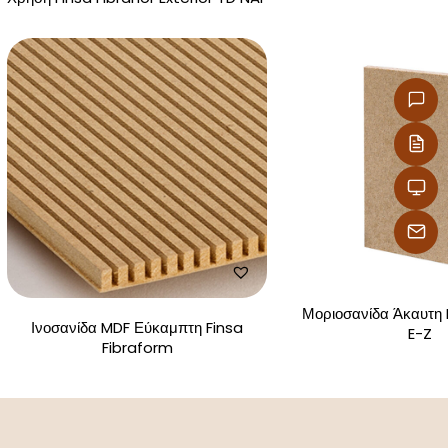
Μοριοσανίδα Άκαυτη
Ινοσανίδα MDF Εύκαμπτη Finsa
E-Z
Fibraform