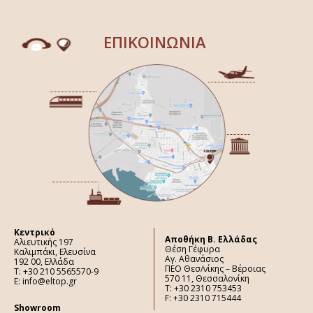
ΕΠΙΚΟΙΝΩΝΙΑ
Κεντρικό
Aποθήκη Β. Ελλάδας
Αλιευτικής 197
Θέση Γέφυρα
Καλιμπάκι, Ελευσίνα
Αγ. Αθανάσιος
192 00, Ελλάδα
ΠΕΟ Θεσ/νίκης – Βέροιας
Τ: +30 210 5565570-9
570 11, Θεσσαλονίκη
E: info@eltop.gr
Τ: +30 2310 753453
F: +30 2310 715444
Showroom