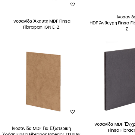
Ινοσανίδ
Ινοσανίδα Άκαυτη MDF Finsa
ΗDF Άνθυγρη Finsa Fi
Fibrapan IGN E-Z
Z
Ινοσανίδα MDF Έγ
Ινοσανίδα MDF Για Εξωτερική
Finsa Fibrac
Χρήση Finsa Fibranor Exterior TD NAF