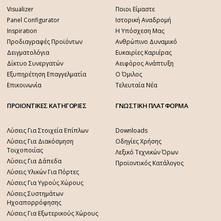
Visualizer
Ποιοι Είμαστε
Panel Configurator
Ιστορική Αναδρομή
Inspiration
Η Υπόσχεση Μας
Προδιαγραφές Προϊόντων
Ανθρώπινο Δυναμικό
Δειγματολόγια
Ευκαιρίες Καριέρας
Δίκτυο Συνεργατών
Αειφόρος Ανάπτυξη
Εξυπηρέτηση Επαγγελματία
Ο Όμιλος
Επικοινωνία
Τελευταία Νέα
ΠΡΟΙΟΝΤΙΚΕΣ ΚΑΤΗΓΟΡΙΕΣ
ΓΝΩΣΤΙΚΗ ΠΛΑΤΦΟΡΜΑ
Λύσεις Για Στοιχεία Επίπλων
Downloads
Λύσεις Για Διακόσμηση
Οδηγίες Χρήσης
Τοιχοποιίας
Λεξικό Τεχνικών Όρων
Λύσεις Για Δάπεδα
Προϊοντικός Κατάλογος
Λύσεις Υλικών Για Πόρτες
Λύσεις Για Υγρούς Χώρους
Λύσεις Συστημάτων
Ηχοαπορρόφησης
Λύσεις Για Εξωτερικούς Χώρους