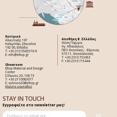
Κεντρικό
Aποθήκη Β. Ελλάδας
Αλιευτικής 197
Θέση Γέφυρα
Καλιμπάκι, Ελευσίνα
Αγ. Αθανάσιος
192 00, Ελλάδα
ΠΕΟ Θεσ/νίκης – Βέροιας
Τ: +30 210 5565570-9
570 11, Θεσσαλονίκη
E: info@eltop.gr
Τ: +30 2310 753453
F: +30 2310 715444
Showroom
Eltop Material and Design
Center
Σόλωνος 20, 106 73
Τ: +30 2110083077
E: solonos20@eltop.gr
Κλείστε ραντεβού
STAY IN TOUCH
Εγγραφείτε στο newsletter μας!