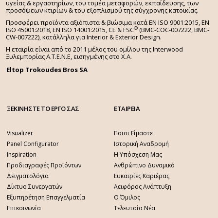
υγείας & εργαστηρίων, του τομέα μεταφορών, εκπαίδευσης, των
προσόψεων κτιρίων & του εξοπλισμού της σύγχρονης κατοικίας.
Προσφέρει προϊόντα αξιόπιστα & βιώσιμα κατά EN ISO 9001:2015, EN
®
ISO 45001:2018, EN ISO 14001:2015,
CE & FSC
(BMC-COC-007222, BMC-
CW-007222), κατάλληλα για Interior & Exterior Design.
Η εταιρία είναι από το 2011 μέλος του ομίλου της Interwood
Ξυλεμπορίας Α.Τ.Ε.Ν.Ε, εισηγμένης στο Χ.A.
Eltop Trokoudes Bros SA
ΞΕΚΙΝΗΣΤΕ ΤΟ ΕΡΓΟ ΣΑΣ
ΕΤΑΙΡΕΙΑ
Visualizer
Ποιοι Είμαστε
Panel Configurator
Ιστορική Αναδρομή
Inspiration
Η Υπόσχεση Μας
Προδιαγραφές Προϊόντων
Ανθρώπινο Δυναμικό
Δειγματολόγια
Ευκαιρίες Καριέρας
Δίκτυο Συνεργατών
Αειφόρος Ανάπτυξη
Εξυπηρέτηση Επαγγελματία
Ο Όμιλος
Επικοινωνία
Τελευταία Νέα