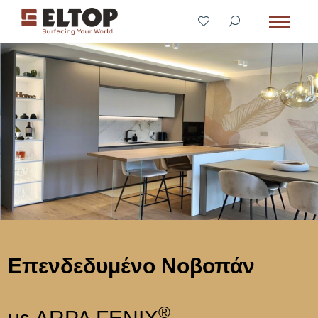
Επενδεδυμένο Νοβοπάν
®