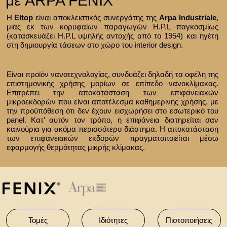
με ARPA FENIX
H
Eltop
είναι αποκλειστικός συνεργάτης της
Arpa Industriale
,
μιας εκ των κορυφαίων παραγωγών H.P.L παγκοσμίως
(κατασκευάζει H.P.L υψηλής αντοχής από το 1954) και ηγέτη
στη δημιουργία τάσεων στο χώρο του interior design.
Είναι προϊόν νανοτεχνολογίας, συνδυάζει δηλαδή τα οφέλη της
επιστημονικής χρήσης μορίων σε επίπεδο νανοκλίμακας.
Επιτρέπει την αποκατάσταση των επιφανειακών
μικροεκδορών που είναι αποτέλεσμα καθημερινής χρήσης, με
την προϋπόθεση ότι δεν έχουν εισχωρήσει στο εσωτερικό του
panel. Κατ’ αυτόν τον τρόπο, η επιφάνεια διατηρείται σαν
καινούρια για ακόμα περισσότερο διάστημα. Η αποκατάσταση
των επιφανειακών εκδορών πραγματοποιείται μέσω
εφαρμογής θερμότητας μικρής κλίμακας.
Τομές
Ιδιότητες
Πιστοποιήσεις