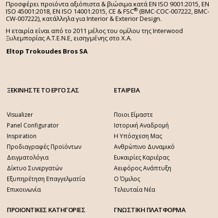
Προσφέρει προϊόντα αξιόπιστα & βιώσιμα κατά EN ISO 9001:2015, EN
®
ISO 45001:2018, EN ISO 14001:2015,
CE & FSC
(BMC-COC-007222, BMC-
CW-007222), κατάλληλα για Interior & Exterior Design.
Η εταιρία είναι από το 2011 μέλος του ομίλου της Interwood
Ξυλεμπορίας Α.Τ.Ε.Ν.Ε, εισηγμένης στο Χ.A.
Eltop Trokoudes Bros SA
ΞΕΚΙΝΗΣΤΕ ΤΟ ΕΡΓΟ ΣΑΣ
ΕΤΑΙΡΕΙΑ
Visualizer
Ποιοι Είμαστε
Panel Configurator
Ιστορική Αναδρομή
Inspiration
Η Υπόσχεση Μας
Προδιαγραφές Προϊόντων
Ανθρώπινο Δυναμικό
Δειγματολόγια
Ευκαιρίες Καριέρας
Δίκτυο Συνεργατών
Αειφόρος Ανάπτυξη
Εξυπηρέτηση Επαγγελματία
Ο Όμιλος
Επικοινωνία
Τελευταία Νέα
ΠΡΟΙΟΝΤΙΚΕΣ ΚΑΤΗΓΟΡΙΕΣ
ΓΝΩΣΤΙΚΗ ΠΛΑΤΦΟΡΜΑ