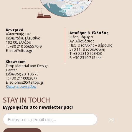
Κεντρικό
Aποθήκη Β. Ελλάδας
Αλιευτικής 197
Θέση Γέφυρα
Καλιμπάκι, Ελευσίνα
Αγ. Αθανάσιος
192 00, Ελλάδα
ΠΕΟ Θεσ/νίκης – Βέροιας
Τ: +30 210 5565570-9
570 11, Θεσσαλονίκη
E: info@eltop.gr
Τ: +30 2310 753453
F: +30 2310 715444
Showroom
Eltop Material and Design
Center
Σόλωνος 20, 106 73
Τ: +30 2110083077
E: solonos20@eltop.gr
Κλείστε ραντεβού
STAY IN TOUCH
Εγγραφείτε στο newsletter μας!