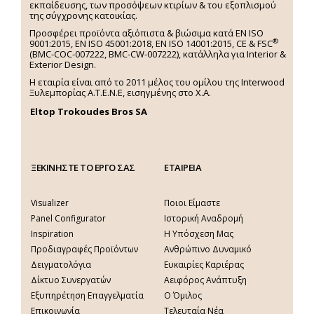
εκπαίδευσης, των προσόψεων κτιρίων & του εξοπλισμού
της σύγχρονης κατοικίας.
Προσφέρει προϊόντα αξιόπιστα & βιώσιμα κατά EN ISO
®
9001:2015, EN ISO 45001:2018, EN ISO 14001:2015,
CE & FSC
(BMC-COC-007222, BMC-CW-007222), κατάλληλα για Interior &
Exterior Design.
Η εταιρία είναι από το 2011 μέλος του ομίλου της Interwood
Ξυλεμπορίας Α.Τ.Ε.Ν.Ε, εισηγμένης στο Χ.A.
Eltop Trokoudes Bros SA
ΞΕΚΙΝΗΣΤΕ ΤΟ ΕΡΓΟ ΣΑΣ
ΕΤΑΙΡΕΙΑ
Visualizer
Ποιοι Είμαστε
Panel Configurator
Ιστορική Αναδρομή
Inspiration
Η Υπόσχεση Μας
Προδιαγραφές Προϊόντων
Ανθρώπινο Δυναμικό
Δειγματολόγια
Ευκαιρίες Καριέρας
Δίκτυο Συνεργατών
Αειφόρος Ανάπτυξη
Εξυπηρέτηση Επαγγελματία
Ο Όμιλος
Επικοινωνία
Τελευταία Νέα