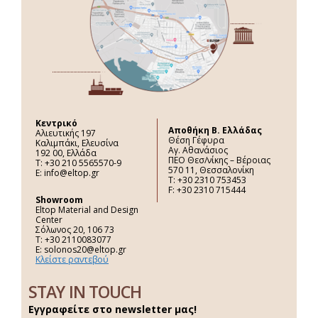
Κεντρικό
Aποθήκη Β. Ελλάδας
Αλιευτικής 197
Θέση Γέφυρα
Καλιμπάκι, Ελευσίνα
Αγ. Αθανάσιος
192 00, Ελλάδα
ΠΕΟ Θεσ/νίκης – Βέροιας
Τ: +30 210 5565570-9
570 11, Θεσσαλονίκη
E: info@eltop.gr
Τ: +30 2310 753453
F: +30 2310 715444
Showroom
Eltop Material and Design
Center
Σόλωνος 20, 106 73
Τ: +30 2110083077
E: solonos20@eltop.gr
Κλείστε ραντεβού
STAY IN TOUCH
Εγγραφείτε στο newsletter μας!