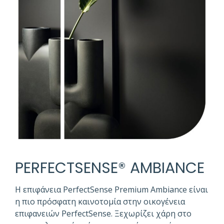
PERFECTSENSE® AMBIANCE
Η επιφάνεια PerfectSense Premium Ambiance είναι
η πιο πρόσφατη καινοτομία στην οικογένεια
επιφανειών PerfectSense. Ξεχωρίζει χάρη στο